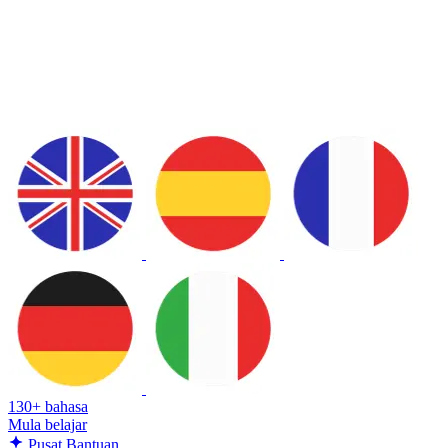
130+ bahasa
Mula belajar
Pusat Bantuan