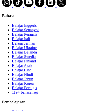
Bahasa
Belajar Inggeris
Belajar Sepanyol
Belajar Perancis
Belajar Itali
Belajar Jerman
Belajar Ukraine
Belajar Belanda
Belajar Swedia
Belajar Finland
Belajar Arab
Belajar Cina
Belajar Hindi
Belajar Jepun
Belajar Korea
Belajar Portugis
119+ bahasa lagi
Pembelajaran