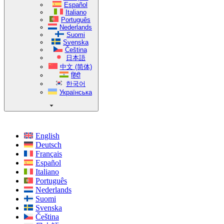
Español
Italiano
Português
Nederlands
Suomi
Svenska
Čeština
日本語
中文 (简体)
हिंदी
한국어
Українська
English
Deutsch
Français
Español
Italiano
Português
Nederlands
Suomi
Svenska
Čeština