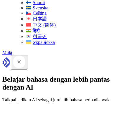
Suomi
Svenska
Čeština
日本語
中文 (简体)
हिंदी
한국어
Українська
Mula
Belajar bahasa dengan lebih pantas
dengan AI
Talkpal jadikan AI sebagai jurulatih bahasa peribadi awak