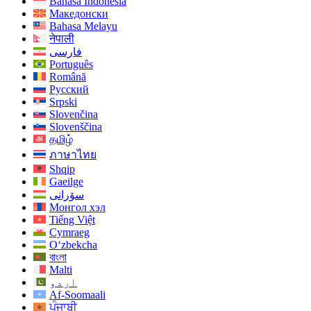
Bahasa Indonesia
Македонски
Bahasa Melayu
नेपाली
فارسی
Português
Română
Русский
Srpski
Slovenčina
Slovenščina
தமிழ்
ภาษาไทย
Shqip
Gaeilge
سۆرانی
Монгол хэл
Tiếng Việt
Cymraeg
O‘zbekcha
বাংলা
Malti
اردو
Af-Soomaali
ਪੰਜਾਬੀ