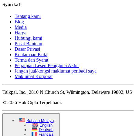
Syarikat
Tentang kami
Blog
Media
Harga
Hubungi kami
Pusat Bantuan
Dasar Privasi
Keutamaan Kuki
Terma dan Syarat
Perjanjian Lesen Pengguna Akhir
Jangan jual/kongsi maklumat peribadi saya
Maklumat Korporat
Talkpal, Inc., 2810 N Church St, Wilmington, Delaware 19802, US
© 2026 Hak Cipta Terpelihara.
Bahasa Melayu
English
Deutsch
Français