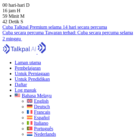
00
hari-hari
D
16
jam
H
59
Minit
M
41
Detik
S
Cuba Talkpal Premium selama 14 hari secara percuma
Cuba secara percuma
Tawaran terhad:
Cuba secara percuma selama
2 minggu
Laman utama
Pembelajaran
Untuk Perniagaan
Untuk Pendidikan
Daftar
Log masuk
Bahasa Melayu
English
Deutsch
Français
Español
Italiano
Português
Nederlands