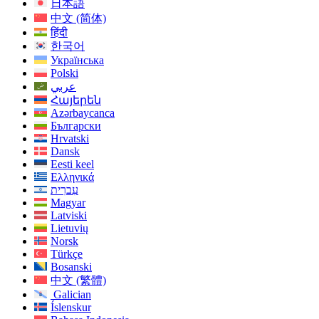
日本語
中文 (简体)
हिंदी
한국어
Українська
Polski
عربي
Հայերեն
Azərbaycanca
Български
Hrvatski
Dansk
Eesti keel
Ελληνικά
עִברִית
Magyar
Latviski
Lietuvių
Norsk
Türkçe
Bosanski
中文 (繁體)
Galician
Íslenskur