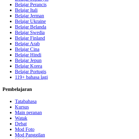
Belajar Perancis
Belajar Itali
Belajar Jerman
Belajar Ukraine
Belajar Belanda
Belajar Swedia
Belajar Finland
Belajar Arab
Belajar Cina
Belajar Hindi
Belajar Jepun
Belajar Korea
Belajar Portugis
119+ bahasa lagi
Pembelajaran
Tatabahasa
Kursus
Main peranan
Watak
Debat
Mod Foto
Mod Panggilan