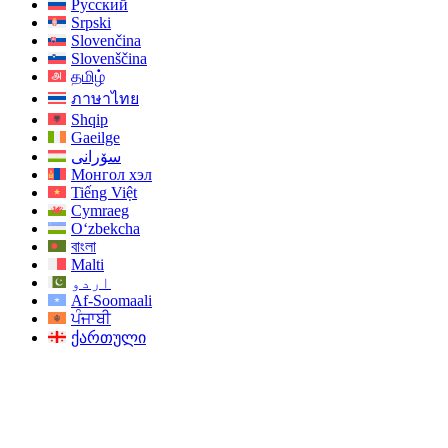
Русский
Srpski
Slovenčina
Slovenščina
தமிழ்
ภาษาไทย
Shqip
Gaeilge
سۆرانی
Монгол хэл
Tiếng Việt
Cymraeg
O‘zbekcha
বাংলা
Malti
اردو
Af-Soomaali
ਪੰਜਾਬੀ
ქართული