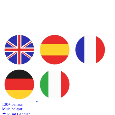
130+ bahasa
Mula belajar
Pusat Bantuan