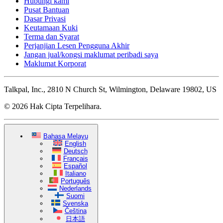
Hubungi kami
Pusat Bantuan
Dasar Privasi
Keutamaan Kuki
Terma dan Syarat
Perjanjian Lesen Pengguna Akhir
Jangan jual/kongsi maklumat peribadi saya
Maklumat Korporat
Talkpal, Inc., 2810 N Church St, Wilmington, Delaware 19802, US
© 2026 Hak Cipta Terpelihara.
Bahasa Melayu
English
Deutsch
Français
Español
Italiano
Português
Nederlands
Suomi
Svenska
Čeština
日本語