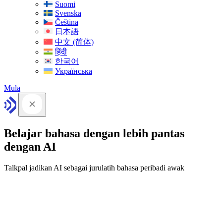
Suomi
Svenska
Čeština
日本語
中文 (简体)
हिंदी
한국어
Українська
Mula
Belajar bahasa dengan lebih pantas
dengan AI
Talkpal jadikan AI sebagai jurulatih bahasa peribadi awak