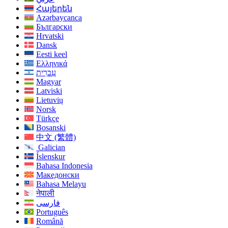
Հայերեն
Azərbaycanca
Български
Hrvatski
Dansk
Eesti keel
Ελληνικά
עִברִית
Magyar
Latviski
Lietuvių
Norsk
Türkçe
Bosanski
中文 (繁體)
Galician
Íslenskur
Bahasa Indonesia
Македонски
Bahasa Melayu
नेपाली
فارسی
Português
Română