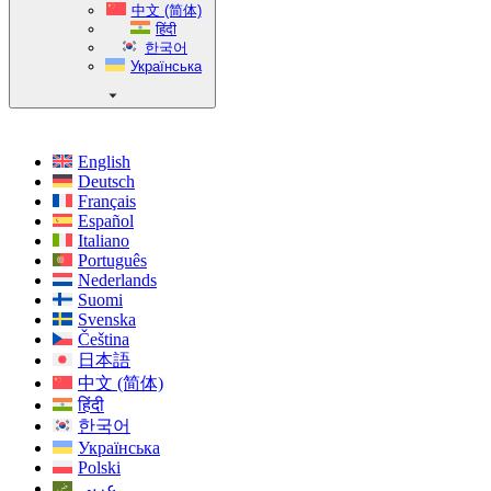
中文 (简体)
हिंदी
한국어
Українська
English
Deutsch
Français
Español
Italiano
Português
Nederlands
Suomi
Svenska
Čeština
日本語
中文 (简体)
हिंदी
한국어
Українська
Polski
عربي