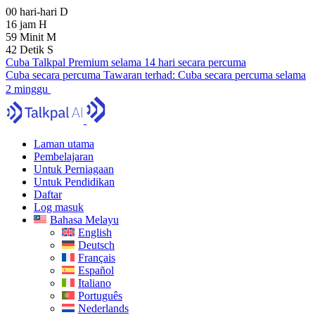
00
hari-hari
D
16
jam
H
59
Minit
M
41
Detik
S
Cuba Talkpal Premium selama 14 hari secara percuma
Cuba secara percuma
Tawaran terhad:
Cuba secara percuma selama
2 minggu
Laman utama
Pembelajaran
Untuk Perniagaan
Untuk Pendidikan
Daftar
Log masuk
Bahasa Melayu
English
Deutsch
Français
Español
Italiano
Português
Nederlands