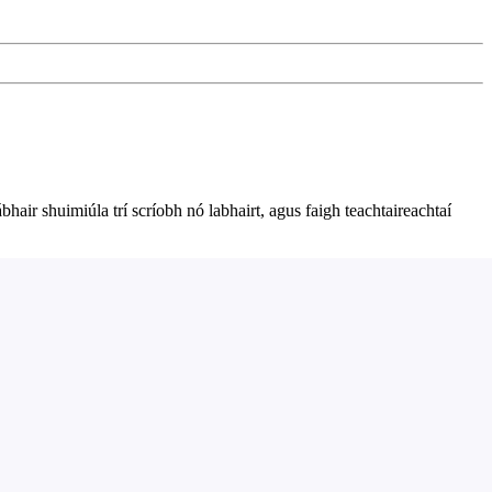
bhair shuimiúla trí scríobh nó labhairt, agus faigh teachtaireachtaí