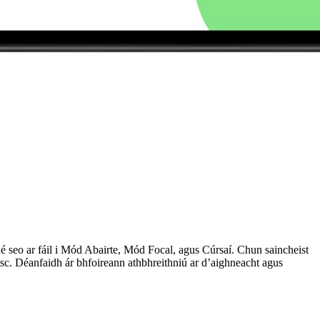
né seo ar fáil i Mód Abairte, Mód Focal, agus Cúrsaí. Chun saincheist
irisc. Déanfaidh ár bhfoireann athbhreithniú ar d’aighneacht agus