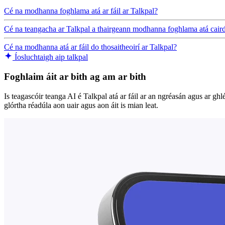
Cé na modhanna foghlama atá ar fáil ar Talkpal?
Cé na teangacha ar Talkpal a thairgeann modhanna foghlama atá cairdi
Cé na modhanna atá ar fáil do thosaitheoirí ar Talkpal?
Íosluchtaigh aip talkpal
Foghlaim áit ar bith ag am ar bith
Is teagascóir teanga AI é Talkpal atá ar fáil ar an ngréasán agus ar gh
glórtha réadúla aon uair agus aon áit is mian leat.