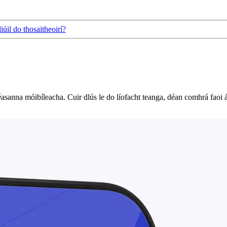
úil do thosaitheoirí?
léasanna móibíleacha. Cuir dlús le do líofacht teanga, déan comhrá faoi á