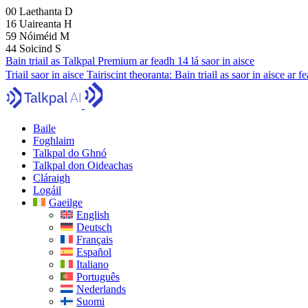
00
Laethanta
D
16
Uaireanta
H
59
Nóiméid
M
43
Soicind
S
Bain triail as Talkpal Premium ar feadh 14 lá saor in aisce
Triail saor in aisce
Tairiscint theoranta:
Bain triail as saor in aisce ar 
Baile
Foghlaim
Talkpal do Ghnó
Talkpal don Oideachas
Cláraigh
Logáil
Gaeilge
English
Deutsch
Français
Español
Italiano
Português
Nederlands
Suomi