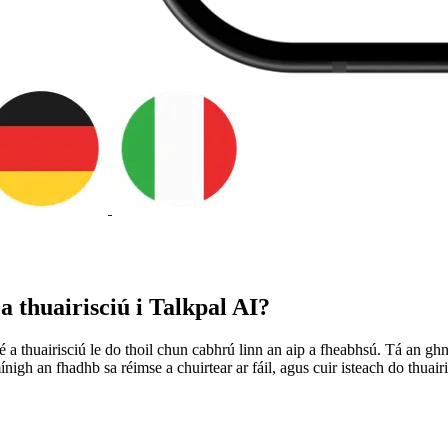
 a thuairisciú i Talkpal AI?
 a thuairisciú le do thoil chun cabhrú linn an aip a fheabhsú. Tá an gh
mínigh an fhadhb sa réimse a chuirtear ar fáil, agus cuir isteach do thua