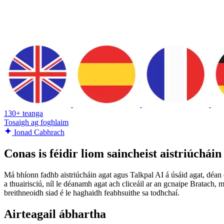
130+ teanga
Tosaigh ag foghlaim
Ionad Cabhrach
Conas is féidir liom saincheist aistriúcháin
Má bhíonn fadhb aistriúcháin agat agus Talkpal AI á úsáid agat, déan é
a thuairisciú, níl le déanamh agat ach cliceáil ar an gcnaipe Bratach, 
breithneoidh siad é le haghaidh feabhsuithe sa todhchaí.
Airteagail ábhartha