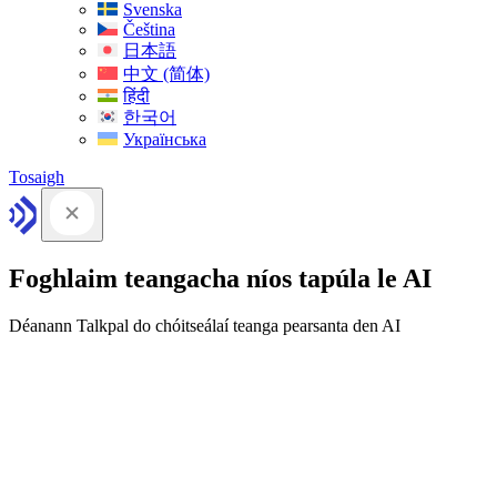
Svenska
Čeština
日本語
中文 (简体)
हिंदी
한국어
Українська
Tosaigh
Foghlaim teangacha níos tapúla le AI
Déanann Talkpal do chóitseálaí teanga pearsanta den AI