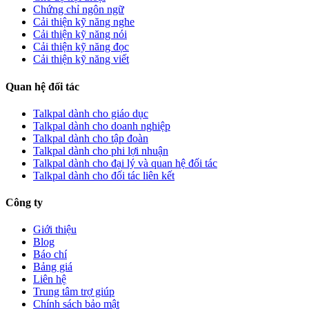
Chứng chỉ ngôn ngữ
Cải thiện kỹ năng nghe
Cải thiện kỹ năng nói
Cải thiện kỹ năng đọc
Cải thiện kỹ năng viết
Quan hệ đối tác
Talkpal dành cho giáo dục
Talkpal dành cho doanh nghiệp
Talkpal dành cho tập đoàn
Talkpal dành cho phi lợi nhuận
Talkpal dành cho đại lý và quan hệ đối tác
Talkpal dành cho đối tác liên kết
Công ty
Giới thiệu
Blog
Báo chí
Bảng giá
Liên hệ
Trung tâm trợ giúp
Chính sách bảo mật