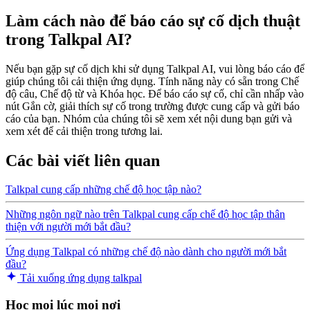
Làm cách nào để báo cáo sự cố dịch thuật
trong Talkpal AI?
Nếu bạn gặp sự cố dịch khi sử dụng Talkpal AI, vui lòng báo cáo để
giúp chúng tôi cải thiện ứng dụng. Tính năng này có sẵn trong Chế
độ câu, Chế độ từ và Khóa học. Để báo cáo sự cố, chỉ cần nhấp vào
nút Gắn cờ, giải thích sự cố trong trường được cung cấp và gửi báo
cáo của bạn. Nhóm của chúng tôi sẽ xem xét nội dung bạn gửi và
xem xét để cải thiện trong tương lai.
Các bài viết liên quan
Talkpal cung cấp những chế độ học tập nào?
Những ngôn ngữ nào trên Talkpal cung cấp chế độ học tập thân
thiện với người mới bắt đầu?
Ứng dụng Talkpal có những chế độ nào dành cho người mới bắt
đầu?
Tải xuống ứng dụng talkpal
Học mọi lúc mọi nơi