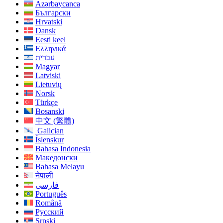
Azərbaycanca
Български
Hrvatski
Dansk
Eesti keel
Ελληνικά
עִברִית
Magyar
Latviski
Lietuvių
Norsk
Türkçe
Bosanski
中文 (繁體)
Galician
Íslenskur
Bahasa Indonesia
Македонски
Bahasa Melayu
नेपाली
فارسی
Português
Română
Русский
Srpski