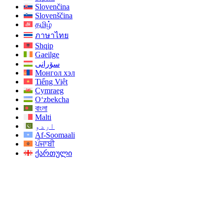
Slovenčina
Slovenščina
தமிழ்
ภาษาไทย
Shqip
Gaeilge
سۆرانی
Монгол хэл
Tiếng Việt
Cymraeg
O‘zbekcha
বাংলা
Malti
اردو
Af-Soomaali
ਪੰਜਾਬੀ
ქართული