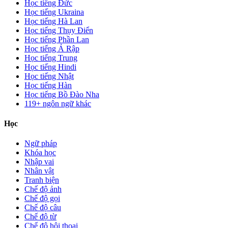
Học tiếng Đức
Học tiếng Ukraina
Học tiếng Hà Lan
Học tiếng Thụy Điển
Học tiếng Phần Lan
Học tiếng Ả Rập
Học tiếng Trung
Học tiếng Hindi
Học tiếng Nhật
Học tiếng Hàn
Học tiếng Bồ Đào Nha
119+ ngôn ngữ khác
Học
Ngữ pháp
Khóa học
Nhập vai
Nhân vật
Tranh biện
Chế độ ảnh
Chế độ gọi
Chế độ câu
Chế độ từ
Chế độ hội thoại