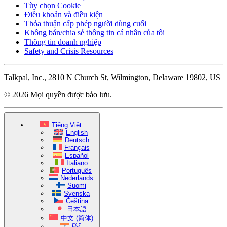
Tùy chọn Cookie
Điều khoản và điều kiện
Thỏa thuận cấp phép người dùng cuối
Không bán/chia sẻ thông tin cá nhân của tôi
Thông tin doanh nghiệp
Safety and Crisis Resources
Talkpal, Inc., 2810 N Church St, Wilmington, Delaware 19802, US
© 2026 Mọi quyền được bảo lưu.
Tiếng Việt
English
Deutsch
Français
Español
Italiano
Português
Nederlands
Suomi
Svenska
Čeština
日本語
中文 (简体)
हिंदी