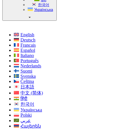
한국어
Українська
English
Deutsch
Français
Español
Italiano
Português
Nederlands
Suomi
Svenska
Čeština
日本語
中文 (简体)
हिंदी
한국어
Українська
Polski
عربي
Հայերեն