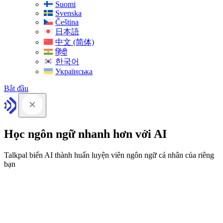
Suomi
Svenska
Čeština
日本語
中文 (简体)
हिंदी
한국어
Українська
Bắt đầu
Học ngôn ngữ nhanh hơn với AI
Talkpal biến AI thành huấn luyện viên ngôn ngữ cá nhân của riêng
bạn