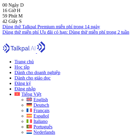
00
Ngày
D
16
Giờ
H
59
Phút
M
41
Giây
S
Dùng thử Talkpal Premium miễn phí trong 14 ngày
Dùng thử miễn phí
Ưu đãi có hạn:
Dùng thử miễn phí trong 2 tuần
Trang chủ
Học tập
Dành cho doanh nghiệp
Dành cho giáo dục
Đăng ký
Đăng nhập
Tiếng Việt
English
Deutsch
Français
Español
Italiano
Português
Nederlands