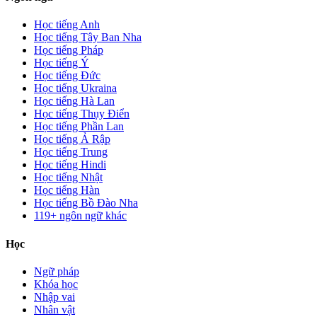
Học tiếng Anh
Học tiếng Tây Ban Nha
Học tiếng Pháp
Học tiếng Ý
Học tiếng Đức
Học tiếng Ukraina
Học tiếng Hà Lan
Học tiếng Thụy Điển
Học tiếng Phần Lan
Học tiếng Ả Rập
Học tiếng Trung
Học tiếng Hindi
Học tiếng Nhật
Học tiếng Hàn
Học tiếng Bồ Đào Nha
119+ ngôn ngữ khác
Học
Ngữ pháp
Khóa học
Nhập vai
Nhân vật