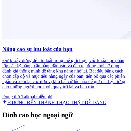
Nâng cao sự lưu loát của bạn
Được xây dựng để lưu loát trong thế giới thực, các khóa học phân
lớp các kỹ năng, cân bằng đầu vào và đầu ra, đồng thời sử dụng
đánh giá thông minh để tăng khả năng nhớ lại. Bắt đầu bằng cách
chọn cấp độ và mục tiêu hàng ngày của bạn, tiến bộ qua các phiên
ngắn và xem lại các đơn vị khó bất cứ lúc nào để giữ đà. Lý tưởng
cho những người học mới, quay trở lại và bận rộn.
Dùng thử Talkpal miễn phí
ĐƯỜNG ĐẾN THÀNH THẠO THẬT DỄ DÀNG
Đỉnh cao học ngoại ngữ