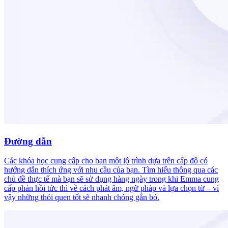
Đường dẫn
Các khóa học cung cấp cho bạn một lộ trình dựa trên cấp độ có
hướng dẫn thích ứng với nhu cầu của bạn. Tìm hiểu thông qua các
chủ đề thực tế mà bạn sẽ sử dụng hàng ngày trong khi Emma cung
cấp phản hồi tức thì về cách phát âm, ngữ pháp và lựa chọn từ – vì
vậy những thói quen tốt sẽ nhanh chóng gắn bó.