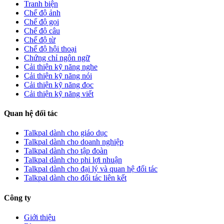
Tranh biện
Chế độ ảnh
Chế độ gọi
Chế độ câu
Chế độ từ
Chế độ hội thoại
Chứng chỉ ngôn ngữ
Cải thiện kỹ năng nghe
Cải thiện kỹ năng nói
Cải thiện kỹ năng đọc
Cải thiện kỹ năng viết
Quan hệ đối tác
Talkpal dành cho giáo dục
Talkpal dành cho doanh nghiệp
Talkpal dành cho tập đoàn
Talkpal dành cho phi lợi nhuận
Talkpal dành cho đại lý và quan hệ đối tác
Talkpal dành cho đối tác liên kết
Công ty
Giới thiệu