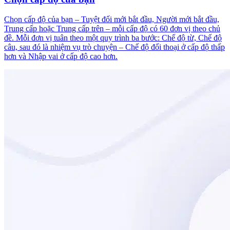
Chọn cấp độ của bạn – Tuyệt đối mới bắt đầu, Người mới bắt đầu,
Trung cấp hoặc Trung cấp trên – mỗi cấp độ có 60 đơn vị theo chủ
đề. Mỗi đơn vị tuân theo một quy trình ba bước: Chế độ từ, Chế độ
câu, sau đó là nhiệm vụ trò chuyện – Chế độ đối thoại ở cấp độ thấp
hơn và Nhập vai ở cấp độ cao hơn.