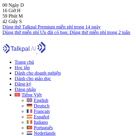
00
Ngày
D
16
Giờ
H
59
Phút
M
41
Giây
S
Dùng thử Talkpal Premium miễn phí trong 14 ngày
Dùng thử miễn phí
Ưu đãi có hạn:
Dùng thử miễn phí trong 2 tuần
Trang chủ
Học tập
Dành cho doanh nghiệp
Dành cho giáo dục
Đăng ký
Đăng nhập
Tiếng Việt
English
Deutsch
Français
Español
Italiano
Português
Nederlands