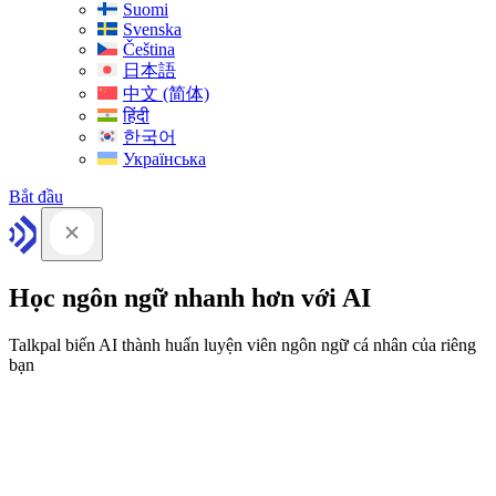
Suomi
Svenska
Čeština
日本語
中文 (简体)
हिंदी
한국어
Українська
Bắt đầu
Học ngôn ngữ nhanh hơn với AI
Talkpal biến AI thành huấn luyện viên ngôn ngữ cá nhân của riêng
bạn