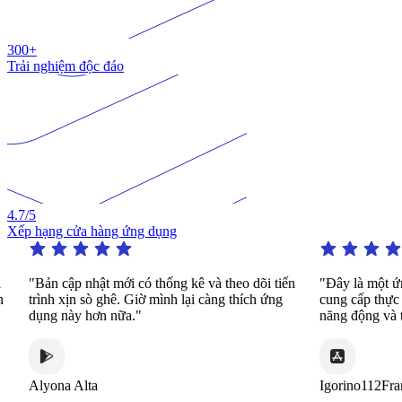
300+
Trải nghiệm độc đáo
4.7
/5
Xếp hạng cửa hàng ứng dụng
"Bản cập nhật mới có thống kê và theo dõi tiến
"Đây là một ứn
trình xịn sò ghê. Giờ mình lại càng thích ứng
cung cấp thực hà
dụng này hơn nữa."
năng động và th
Alyona Alta
Igorino112Fran