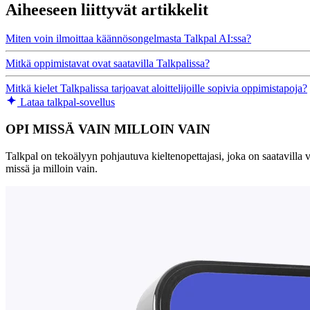
Aiheeseen liittyvät artikkelit
Miten voin ilmoittaa käännösongelmasta Talkpal AI:ssa?
Mitkä oppimistavat ovat saatavilla Talkpalissa?
Mitkä kielet Talkpalissa tarjoavat aloittelijoille sopivia oppimistapoja?
Lataa talkpal-sovellus
OPI MISSÄ VAIN MILLOIN VAIN
Talkpal on tekoälyyn pohjautuva kieltenopettajasi, joka on saatavilla ve
missä ja milloin vain.