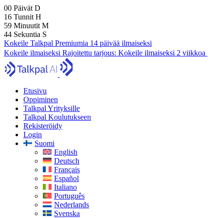
00
Päivät
D
16
Tunnit
H
59
Minuutit
M
43
Sekuntia
S
Kokeile Talkpal Premiumia 14 päivää ilmaiseksi
Kokeile ilmaiseksi
Rajoitettu tarjous:
Kokeile ilmaiseksi 2 viikkoa
Etusivu
Oppiminen
Talkpal Yrityksille
Talkpal Koulutukseen
Rekisteröidy
Login
Suomi
English
Deutsch
Français
Español
Italiano
Português
Nederlands
Svenska