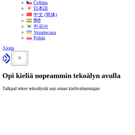
Čeština
日本語
中文 (简体)
हिंदी
한국어
Українська
Polski
Aloita
Opi kieliä nopeammin tekoälyn avulla
Talkpal tekee tekoälystä sun oman kielivalmentajan