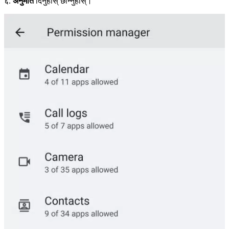
६.
अनुमति
दिनुहोस् छान्नुहोस्।