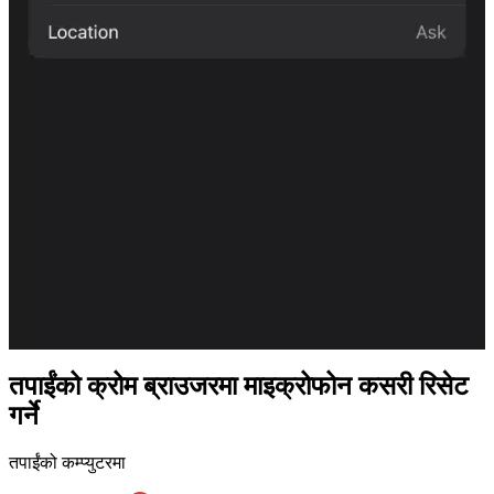
तपाईंको क्रोम ब्राउजरमा माइक्रोफोन कसरी रिसेट
गर्ने
तपाईंको कम्प्युटरमा