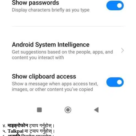
४.
माइक्रोफोन
ट्याप गर्नुहोस्।
५.
Talkpal
मा ट्याप गर्नुहोस्।