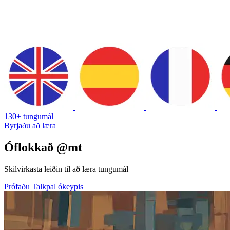
130+ tungumál
Byrjaðu að læra
Óflokkað @mt
Skilvirkasta leiðin til að læra tungumál
Prófaðu Talkpal ókeypis