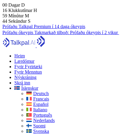
00
Dagar
D
16
Klukkutímar
H
59
Mínútur
M
42
Sekúndur
S
Prófaðu Talkpal Premium í 14 daga ókeypis
Prófaðu ókeypis
Takmarkað tilboð:
Prófaðu ókeypis í 2 vikur
Heim
Lærdómur
Fyrir Fyrirtæki
Fyrir Menntun
Nýskráning
Skrá inn
Íslenskur
Deutsch
Français
Español
Italiano
Português
Nederlands
Suomi
Svenska