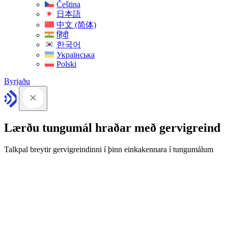
Čeština
日本語
中文 (简体)
हिंदी
한국어
Українська
Polski
Byrjaðu
Lærðu tungumál hraðar með gervigreind
Talkpal breytir gervigreindinni í þinn einkakennara í tungumálum