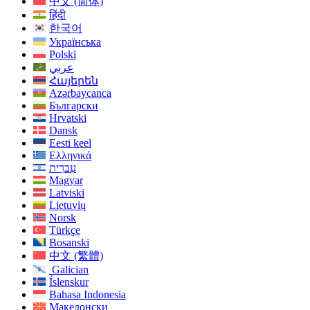
中文 (简体)
हिंदी
한국어
Українська
Polski
عربي
Հայերեն
Azərbaycanca
Български
Hrvatski
Dansk
Eesti keel
Ελληνικά
עִברִית
Magyar
Latviski
Lietuvių
Norsk
Türkçe
Bosanski
中文 (繁體)
Galician
Íslenskur
Bahasa Indonesia
Македонски