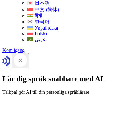
日本語
中文 (简体)
हिंदी
한국어
Українська
Polski
عربي
Kom igång
Lär dig språk snabbare med AI
Talkpal gör AI till din personliga språklärare