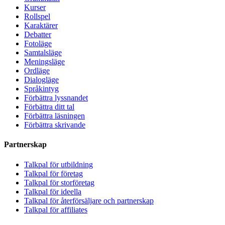
Kurser
Rollspel
Karaktärer
Debatter
Fotoläge
Samtalsläge
Meningsläge
Ordläge
Dialogläge
Språkintyg
Förbättra lyssnandet
Förbättra ditt tal
Förbättra läsningen
Förbättra skrivande
Partnerskap
Talkpal för utbildning
Talkpal för företag
Talkpal för storföretag
Talkpal för ideella
Talkpal för återförsäljare och partnerskap
Talkpal för affiliates