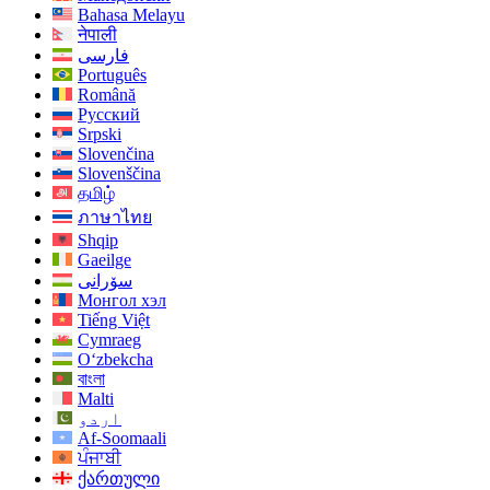
Bahasa Melayu
नेपाली
فارسی
Português
Română
Русский
Srpski
Slovenčina
Slovenščina
தமிழ்
ภาษาไทย
Shqip
Gaeilge
سۆرانی
Монгол хэл
Tiếng Việt
Cymraeg
O‘zbekcha
বাংলা
Malti
اردو
Af-Soomaali
ਪੰਜਾਬੀ
ქართული