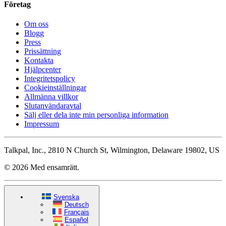
Företag
Om oss
Blogg
Press
Prissättning
Kontakta
Hjälpcenter
Integritetspolicy
Cookieinställningar
Allmänna villkor
Slutanvändaravtal
Sälj eller dela inte min personliga information
Impressum
Talkpal, Inc., 2810 N Church St, Wilmington, Delaware 19802, US
© 2026 Med ensamrätt.
Svenska
Deutsch
Français
Español