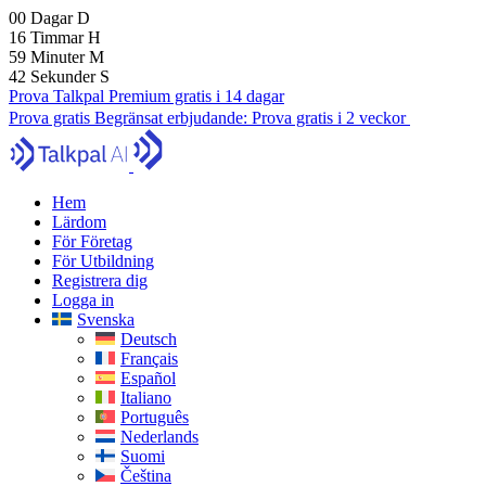
00
Dagar
D
16
Timmar
H
59
Minuter
M
41
Sekunder
S
Prova Talkpal Premium gratis i 14 dagar
Prova gratis
Begränsat erbjudande:
Prova gratis i 2 veckor
Hem
Lärdom
För Företag
För Utbildning
Registrera dig
Logga in
Svenska
Deutsch
Français
Español
Italiano
Português
Nederlands
Suomi
Čeština