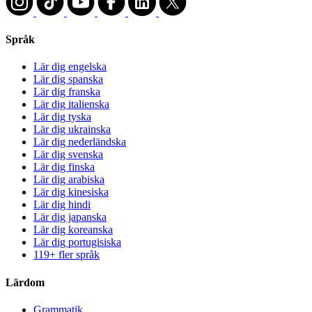
Språk
Lär dig engelska
Lär dig spanska
Lär dig franska
Lär dig italienska
Lär dig tyska
Lär dig ukrainska
Lär dig nederländska
Lär dig svenska
Lär dig finska
Lär dig arabiska
Lär dig kinesiska
Lär dig hindi
Lär dig japanska
Lär dig koreanska
Lär dig portugisiska
119+ fler språk
Lärdom
Grammatik