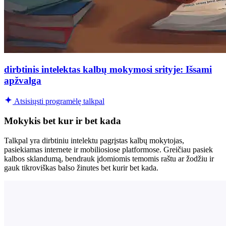
dirbtinis intelektas kalbų mokymosi srityje: Išsami
apžvalga
Atsisiųsti programėlę talkpal
Mokykis bet kur ir bet kada
Talkpal yra dirbtiniu intelektu pagrįstas kalbų mokytojas,
pasiekiamas internete ir mobiliosiose platformose. Greičiau pasiek
kalbos sklandumą, bendrauk įdomiomis temomis raštu ar žodžiu ir
gauk tikroviškas balso žinutes bet kurir bet kada.