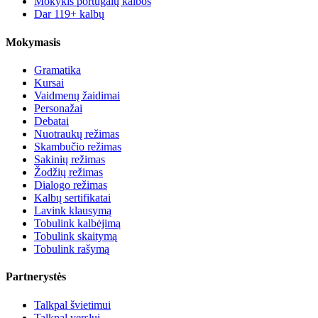
Mokykis portugalų kalbos
Dar 119+ kalbų
Mokymasis
Gramatika
Kursai
Vaidmenų žaidimai
Personažai
Debatai
Nuotraukų režimas
Skambučio režimas
Sakinių režimas
Žodžių režimas
Dialogo režimas
Kalbų sertifikatai
Lavink klausymą
Tobulink kalbėjimą
Tobulink skaitymą
Tobulink rašymą
Partnerystės
Talkpal švietimui
Talkpal verslui