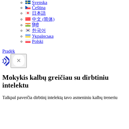
Svenska
Čeština
日本語
中文 (简体)
हिंदी
한국어
Українська
Polski
Pradėk
Mokykis kalbų greičiau su dirbtiniu
intelektu
Talkpal paverčia dirbtinį intelektą tavo asmeniniu kalbų treneriu