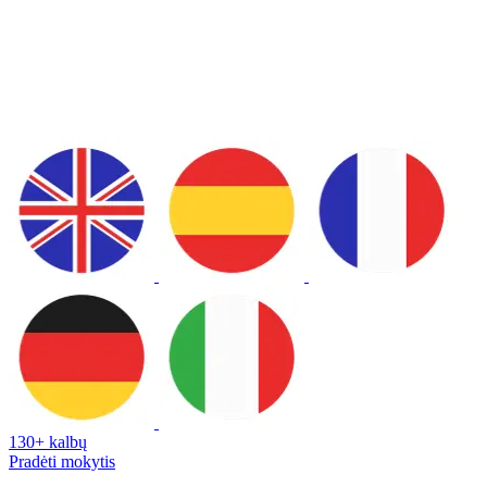
130+ kalbų
Pradėti mokytis