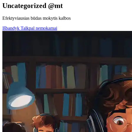
Uncategorized @mt
Efektyviausias būdas mokytis kalbos
Išbandyk Talkpal nemokamai