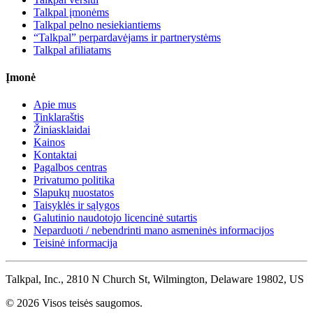
Talkpal įmonėms
Talkpal pelno nesiekiantiems
“Talkpal” perpardavėjams ir partnerystėms
Talkpal afiliatams
Įmonė
Apie mus
Tinklaraštis
Žiniasklaidai
Kainos
Kontaktai
Pagalbos centras
Privatumo politika
Slapukų nuostatos
Taisyklės ir sąlygos
Galutinio naudotojo licencinė sutartis
Neparduoti / nebendrinti mano asmeninės informacijos
Teisinė informacija
Talkpal, Inc., 2810 N Church St, Wilmington, Delaware 19802, US
© 2026 Visos teisės saugomos.