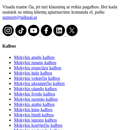
Visada esame čia, jei turi klausimų ar reikia pagalbos. Bet kada
susisiek su mūsų klientų aptarnavimo komanda el. paštu
support@talkpal.ai
Kalbos
Mokykis anglų kalbos
Mokykis ispanų kalbos
Mokykis prancūzų kalbos
Mokykis italų kalbos
Mokykis vokiečių kalbos
Mokykis ukrainiečių kalbos
Mokykis olandų kalbos
Mokykis švedų kalbos
Mokykis suomių kalbos
Mokykis arabų kalbos
Mokykis kinų kalbos
Mokykis hindi kalbos
Mokykis japonų kalbos
Mokykis korėjiečių kalbos