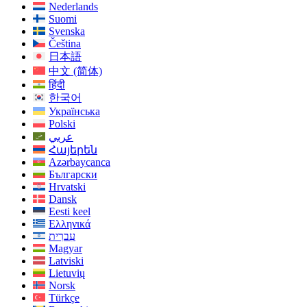
Nederlands
Suomi
Svenska
Čeština
日本語
中文 (简体)
हिंदी
한국어
Українська
Polski
عربي
Հայերեն
Azərbaycanca
Български
Hrvatski
Dansk
Eesti keel
Ελληνικά
עִברִית
Magyar
Latviski
Lietuvių
Norsk
Türkçe