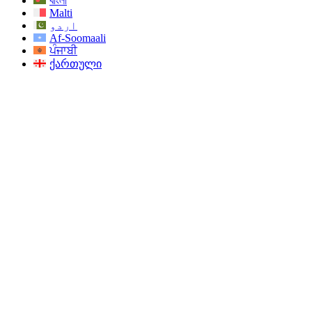
বাংলা
Malti
اردو
Af-Soomaali
ਪੰਜਾਬੀ
ქართული