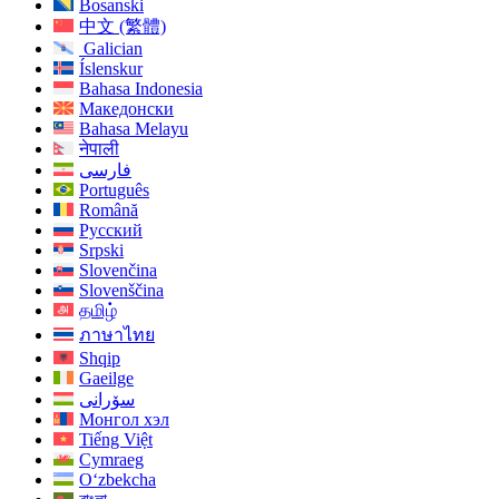
Bosanski
中文 (繁體)
Galician
Íslenskur
Bahasa Indonesia
Македонски
Bahasa Melayu
नेपाली
فارسی
Português
Română
Русский
Srpski
Slovenčina
Slovenščina
தமிழ்
ภาษาไทย
Shqip
Gaeilge
سۆرانی
Монгол хэл
Tiếng Việt
Cymraeg
O‘zbekcha