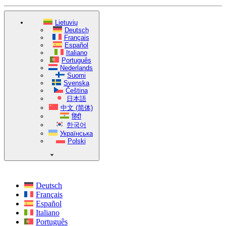
Lietuvių
Deutsch
Français
Español
Italiano
Português
Nederlands
Suomi
Svenska
Čeština
日本語
中文 (简体)
हिंदी
한국어
Українська
Polski
Deutsch
Français
Español
Italiano
Português