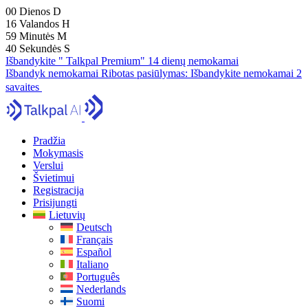
00
Dienos
D
16
Valandos
H
59
Minutės
M
39
Sekundės
S
Išbandykite " Talkpal Premium" 14 dienų nemokamai
Išbandyk nemokamai
Ribotas pasiūlymas:
Išbandykite nemokamai 2
savaites
Pradžia
Mokymasis
Verslui
Švietimui
Registracija
Prisijungti
Lietuvių
Deutsch
Français
Español
Italiano
Português
Nederlands
Suomi