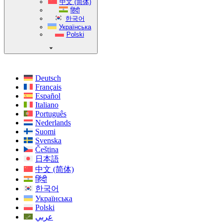
中文 (简体)
हिंदी
한국어
Українська
Polski
Deutsch
Français
Español
Italiano
Português
Nederlands
Suomi
Svenska
Čeština
日本語
中文 (简体)
हिंदी
한국어
Українська
Polski
عربي