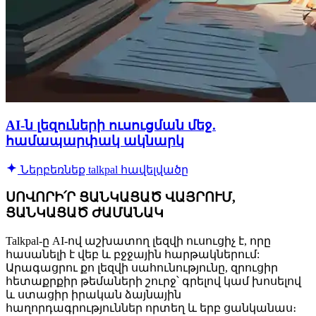
AI-ն լեզուների ուսուցման մեջ.
համապարփակ ակնարկ
Ներբեռնեք talkpal հավելվածը
ՍՈՎՈՐԻ՛Ր ՑԱՆԿԱՑԱԾ ՎԱՅՐՈՒՄ,
ՑԱՆԿԱՑԱԾ ԺԱՄԱՆԱԿ
Talkpal-ը AI-ով աշխատող լեզվի ուսուցիչ է, որը
հասանելի է վեբ և բջջային հարթակներում:
Արագացրու քո լեզվի սահունությունը, զրուցիր
հետաքրքիր թեմաների շուրջ՝ գրելով կամ խոսելով
և ստացիր իրական ձայնային
հաղորդագրություններ որտեղ և երբ ցանկանաս։