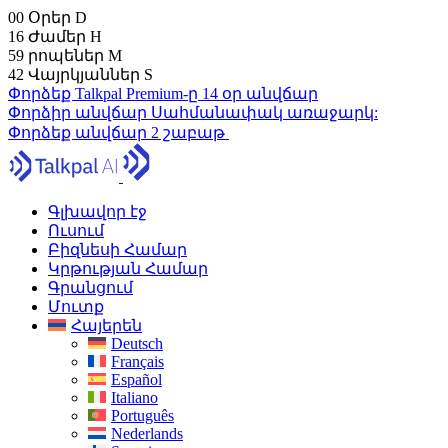
00
Օրեր
D
16
Ժամեր
H
59
րոպեներ
M
41
Վայրկյաններ
S
Փորձեք Talkpal Premium-ը 14 օր անվճար
Փորձիր անվճար
Սահմանափակ առաջարկ:
Փորձեք անվճար 2 շաբաթ
Գլխավոր էջ
Ուսում
Բիզնեսի Համար
Կրթության Համար
Գրանցում
Մուտք
Հայերեն
Deutsch
Français
Español
Italiano
Português
Nederlands