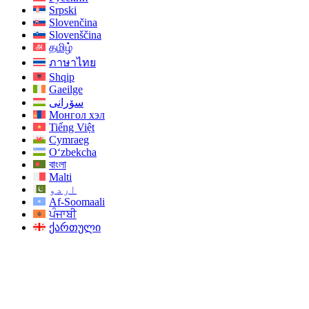
Srpski
Slovenčina
Slovenščina
தமிழ்
ภาษาไทย
Shqip
Gaeilge
سۆرانی
Монгол хэл
Tiếng Việt
Cymraeg
O‘zbekcha
বাংলা
Malti
اردو
Af-Soomaali
ਪੰਜਾਬੀ
ქართული