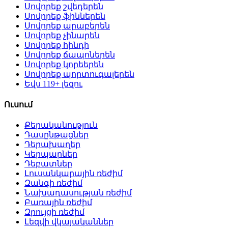
Սովորեք շվեդերեն
Սովորեք ֆիններեն
Սովորեք արաբերեն
Սովորեք չինարեն
Սովորեք հինդի
Սովորեք ճապոներեն
Սովորեք կորեերեն
Սովորեք պորտուգալերեն
Եվս 119+ լեզու
Ուսում
Քերականություն
Դասընթացներ
Դերախաղեր
Կերպարներ
Դեբատներ
Լուսանկարային ռեժիմ
Զանգի ռեժիմ
Նախադասության ռեժիմ
Բառային ռեժիմ
Զրույցի ռեժիմ
Լեզվի վկայականներ