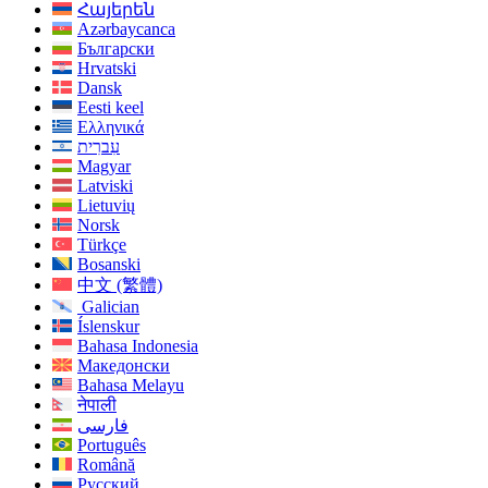
Հայերեն
Azərbaycanca
Български
Hrvatski
Dansk
Eesti keel
Ελληνικά
עִברִית
Magyar
Latviski
Lietuvių
Norsk
Türkçe
Bosanski
中文 (繁體)
Galician
Íslenskur
Bahasa Indonesia
Македонски
Bahasa Melayu
नेपाली
فارسی
Português
Română
Русский