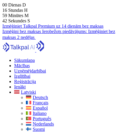
00
Dienas
D
16
Stundas
H
59
Minūtes
M
41
Sekundes
S
Izmēģiniet Talkpal Premium uz 14 dienām bez maksas
Izmēģini bez maksas
Ierobežots piedāvājums:
Izmēģiniet bez
maksas 2 nedēļas
Sākumlapa
Mācības
Uzņēmējdarbībai
Izglītībai
Reģistrācija
Ienākt
Latviski
Deutsch
Français
Español
Italiano
Português
Nederlands
Suomi