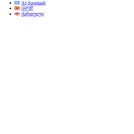
Af-Soomaali
ਪੰਜਾਬੀ
ქართული