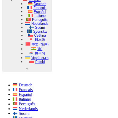
Deutsch
Français
Español
Italiano
Português
Nederlands
Suomi
Svenska
Čeština
日本語
中文 (简体)
हिंदी
한국어
Українська
Polski
Deutsch
Français
Español
Italiano
Português
Nederlands
Suomi