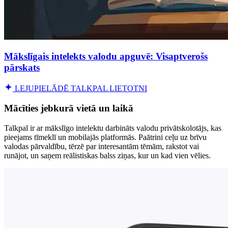
Mākslīgais intelekts valodu apguvē: Visaptverošs
pārskats
LEJUPIELĀDĒ TALKPAL LIETOTNI
Mācīties jebkurā vietā un laikā
Talkpal ir ar mākslīgo intelektu darbināts valodu privātskolotājs, kas
pieejams tīmeklī un mobilajās platformās. Paātrini ceļu uz brīvu
valodas pārvaldību, tērzē par interesantām tēmām, rakstot vai
runājot, un saņem reālistiskas balss ziņas, kur un kad vien vēlies.