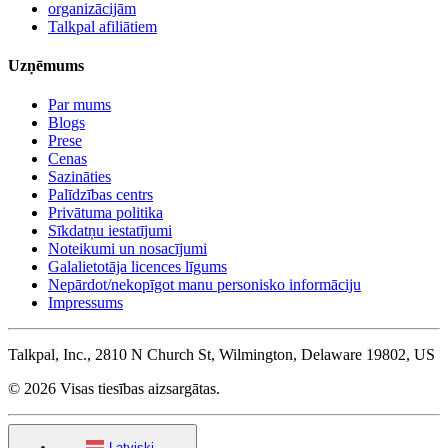
organizācijām
Talkpal afiliātiem
Uzņēmums
Par mums
Blogs
Prese
Cenas
Sazināties
Palīdzības centrs
Privātuma politika
Sīkdatņu iestatījumi
Noteikumi un nosacījumi
Galalietotāja licences līgums
Nepārdot/nekopīgot manu personisko informāciju
Impressums
Talkpal, Inc., 2810 N Church St, Wilmington, Delaware 19802, US
© 2026 Visas tiesības aizsargātas.
Latviski