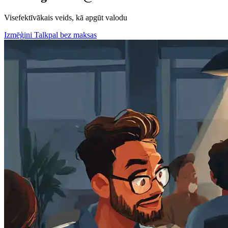
Visefektīvākais veids, kā apgūt valodu
Izmēģini Talkpal bez maksas