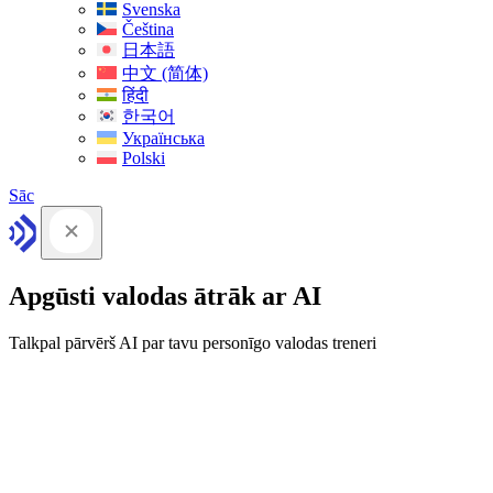
Svenska
Čeština
日本語
中文 (简体)
हिंदी
한국어
Українська
Polski
Sāc
Apgūsti valodas ātrāk ar AI
Talkpal pārvērš AI par tavu personīgo valodas treneri