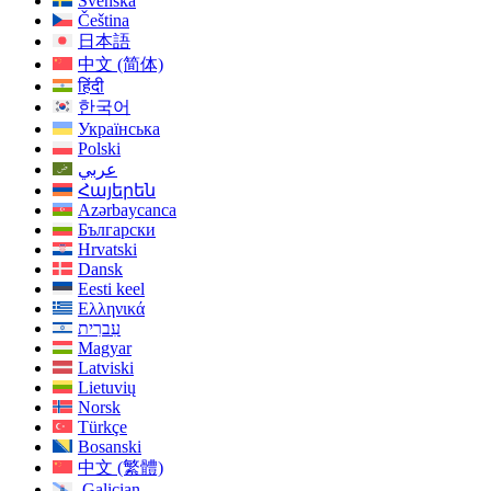
Svenska
Čeština
日本語
中文 (简体)
हिंदी
한국어
Українська
Polski
عربي
Հայերեն
Azərbaycanca
Български
Hrvatski
Dansk
Eesti keel
Ελληνικά
עִברִית
Magyar
Latviski
Lietuvių
Norsk
Türkçe
Bosanski
中文 (繁體)
Galician