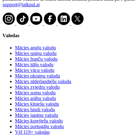
support@talkpal.ai
Valodas
Mācies angļu valodu
Mācies spāņu valodu
Mācies franču valodu
Mācies itāļu valodu
Mācies vācu valodu
Mācies ukraiņu valodu
Mācies nīderlandiešu valodu
Mācies zviedru valodu
Mācies somu valodu
Mācies arābu valodu
Mācies ķīniešu valodu
Mācies hindi valodu
Mācies japāņu valodu
Mācies korejiešu valodu
Mācies portugāļu valodu
Vēl 119+ valodas