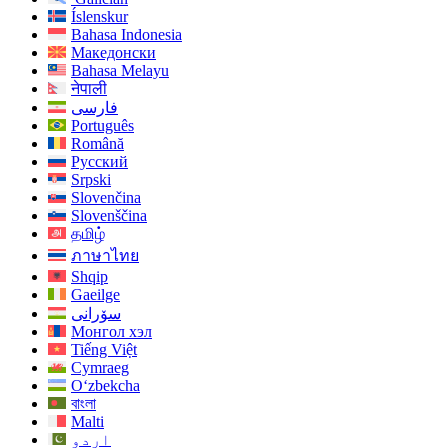
Íslenskur
Bahasa Indonesia
Македонски
Bahasa Melayu
नेपाली
فارسی
Português
Română
Русский
Srpski
Slovenčina
Slovenščina
தமிழ்
ภาษาไทย
Shqip
Gaeilge
سۆرانی
Монгол хэл
Tiếng Việt
Cymraeg
O‘zbekcha
বাংলা
Malti
اردو