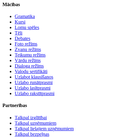
Mācības
Gramatika
Kursi
Lomu spēles
Tēli
Debates
Foto režīms
Zvanu režīms
Teikumu režīms
Vārdu režīms
Dialoga režīms
Valodu sertifikāti
Uzlabot klausīšanos
Uzlabo runātprasmi
Uzlabo lasītprasmi
Uzlabo rakstītprasmi
Partnerības
Talkpal izglītībai
Talkpal uzņēmumiem
Talkpal lielajiem uzņēmumiem
Talkpal bezpeļņas