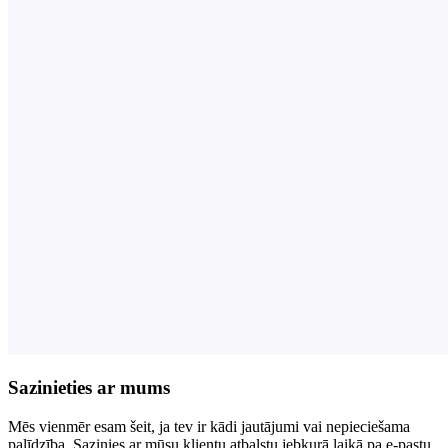
Sazinieties ar mums
Mēs vienmēr esam šeit, ja tev ir kādi jautājumi vai nepieciešama
palīdzība. Sazinies ar mūsu klientu atbalstu jebkurā laikā pa e-pastu