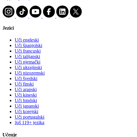
Jezici
Uči engleski
Uči španjolski
Uči francuski
Uči talijanski
Uči njemački
Uči ukrajinski
Uči nizozemski
Uči švedski
Uči finski
Uči arapski
Uči kineski
Uči hindski
Uči japanski
Uči korejski
Uči portugalski
Još 119+ jezika
Učenje