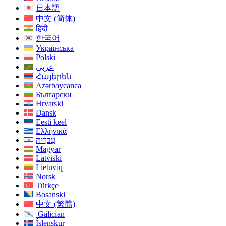
日本語
中文 (简体)
हिंदी
한국어
Українська
Polski
عربي
Հայերեն
Azərbaycanca
Български
Hrvatski
Dansk
Eesti keel
Ελληνικά
עִברִית
Magyar
Latviski
Lietuvių
Norsk
Türkçe
Bosanski
中文 (繁體)
Galician
Íslenskur