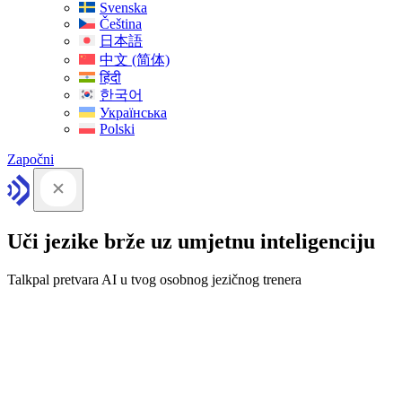
Svenska
Čeština
日本語
中文 (简体)
हिंदी
한국어
Українська
Polski
Započni
Uči jezike brže uz umjetnu inteligenciju
Talkpal pretvara AI u tvog osobnog jezičnog trenera