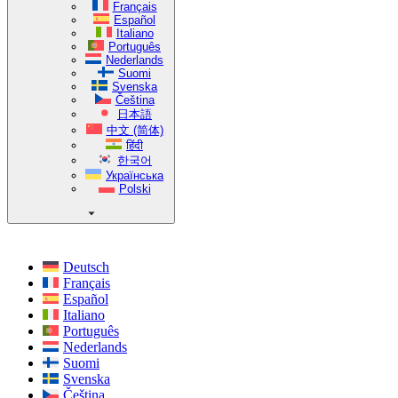
Français
Español
Italiano
Português
Nederlands
Suomi
Svenska
Čeština
日本語
中文 (简体)
हिंदी
한국어
Українська
Polski
Deutsch
Français
Español
Italiano
Português
Nederlands
Suomi
Svenska
Čeština