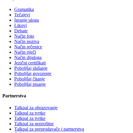
Gramatika
Tečajevi
Igranje uloga
Likovi
Debate
Način foto
Način poziva
Način rečenice
Način riječi
Način dijaloga
Jezični certifikati
Poboljšaj slušanje
Poboljšaj govorenje
Poboljšaj čitanje
Poboljšaj pisanje
Partnerstva
Talkpal za obrazovanje
Talkpal za tvrtke
Talkpal za tvrtke
Talkpal za neprofitne
Talkpal za preprodavače i partnerstva