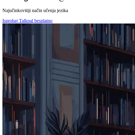
Najučinkovitiji način učenja jezika
Isprobaj Talkpal besplatno