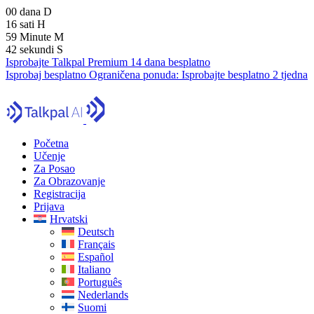
00
dana
D
16
sati
H
59
Minute
M
41
sekundi
S
Isprobajte Talkpal Premium 14 dana besplatno
Isprobaj besplatno
Ograničena ponuda:
Isprobajte besplatno 2 tjedna
Početna
Učenje
Za Posao
Za Obrazovanje
Registracija
Prijava
Hrvatski
Deutsch
Français
Español
Italiano
Português
Nederlands
Suomi