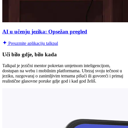
AI u učenju jezika: Opsežan pregled
Preuzmite aplikaciju talkpal
Uči bilo gdje, bilo kada
Talkpal je jezični mentor pokretan umjetnom inteligencijom,
dostupan na webu i mobilnim platformama. Ubrzaj svoju tečnost u
jeziku, razgovaraj o zanimljivim temama pišući ili govoreći i primaj
realistične glasovne poruke gdje god i kad god želiš.