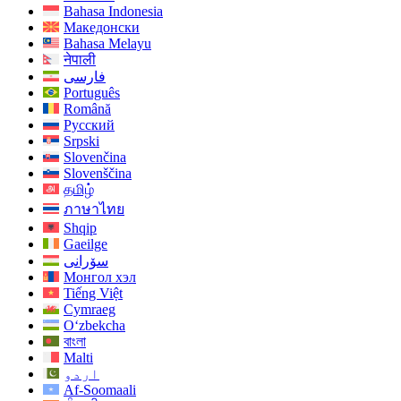
Bahasa Indonesia
Македонски
Bahasa Melayu
नेपाली
فارسی
Português
Română
Русский
Srpski
Slovenčina
Slovenščina
தமிழ்
ภาษาไทย
Shqip
Gaeilge
سۆرانی
Монгол хэл
Tiếng Việt
Cymraeg
O‘zbekcha
বাংলা
Malti
اردو
Af-Soomaali