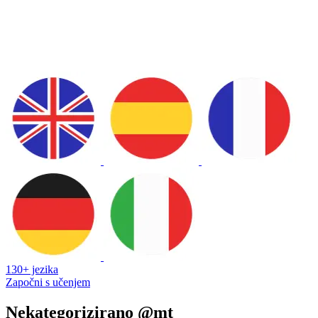
130+ jezika
Započni s učenjem
Nekategorizirano @mt