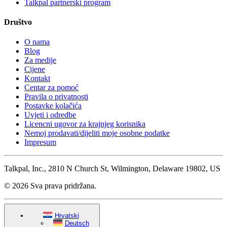
Talkpal partnerski program
Društvo
O nama
Blog
Za medije
Cijene
Kontakt
Centar za pomoć
Pravila o privatnosti
Postavke kolačića
Uvjeti i odredbe
Licencni ugovor za krajnjeg korisnika
Nemoj prodavati/dijeliti moje osobne podatke
Impresum
Talkpal, Inc., 2810 N Church St, Wilmington, Delaware 19802, US
© 2026 Sva prava pridržana.
Hrvatski
Deutsch