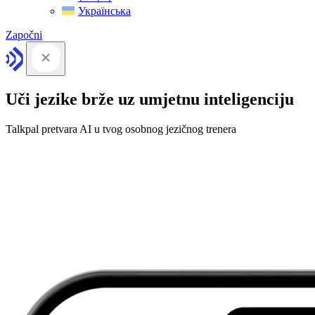
Українська
Započni
Uči jezike brže uz umjetnu inteligenciju
Talkpal pretvara AI u tvog osobnog jezičnog trenera