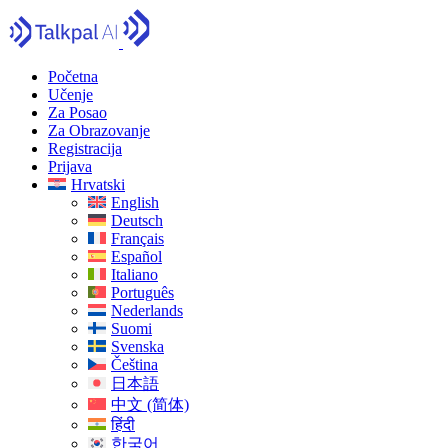
Početna
Učenje
Za Posao
Za Obrazovanje
Registracija
Prijava
Hrvatski
English
Deutsch
Français
Español
Italiano
Português
Nederlands
Suomi
Svenska
Čeština
日本語
中文 (简体)
हिंदी
한국어