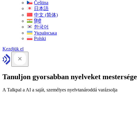
Čeština
日本語
中文 (简体)
हिंदी
한국어
Українська
Polski
Kezdjük el
Tanuljon gyorsabban nyelveket mesterséges
A Talkpal a AI a saját, személyes nyelvtanároddá varázsolja