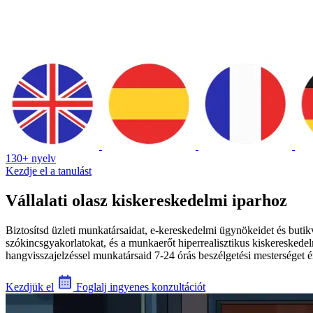
130+ nyelv
Kezdje el a tanulást
Vállalati olasz kiskereskedelmi iparhoz
Biztosítsd üzleti munkatársaidat, e-kereskedelmi ügynökeidet és butikv
szókincsgyakorlatokat, és a munkaerőt hiperrealisztikus kiskereskedelm
hangvisszajelzéssel munkatársaid 7-24 órás beszélgetési mestersége
Kezdjük el
Foglalj ingyenes konzultációt