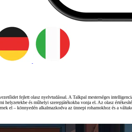
ezetőidet fejlett olasz nyelvtudással. A Talkpal mesterséges intelligen
i helyzetekbe és műhelyi szerepjátékokba vonja el. Az olasz értékesítési
t érnek el – könnyedén alkalmazkodva az ünnepi rohamokhoz és a vált