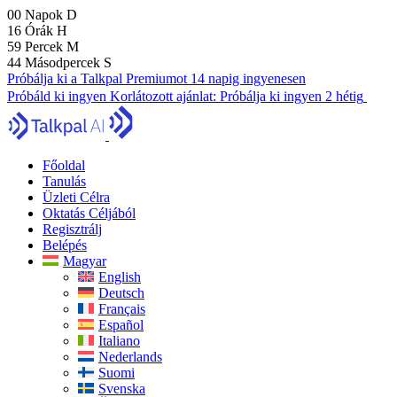
00
Napok
D
16
Órák
H
59
Percek
M
43
Másodpercek
S
Próbálja ki a Talkpal Premiumot 14 napig ingyenesen
Próbáld ki ingyen
Korlátozott ajánlat:
Próbálja ki ingyen 2 hétig
Főoldal
Tanulás
Üzleti Célra
Oktatás Céljából
Regisztrálj
Belépés
Magyar
English
Deutsch
Français
Español
Italiano
Nederlands
Suomi
Svenska