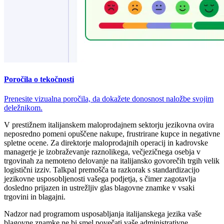
Poročila o tekočnosti
Prenesite vizualna poročila, da dokažete donosnost naložbe svojim
deležnikom.
V prestižnem italijanskem maloprodajnem sektorju jezikovna ovira
neposredno pomeni opuščene nakupe, frustrirane kupce in negativne
spletne ocene. Za direktorje maloprodajnih operacij in kadrovske
managerje je izobraževanje raznolikega, večjezičnega osebja v
trgovinah za nemoteno delovanje na italijansko govorečih trgih velik
logistični izziv. Talkpal premošča ta razkorak s standardizacijo
jezikovne usposobljenosti vašega podjetja, s čimer zagotavlja
dosledno prijazen in ustrežljiv glas blagovne znamke v vsaki
trgovini in blagajni.
Nadzor nad programom usposabljanja italijanskega jezika vaše
blagovne znamke ne bi smel povečati vaše administrativne