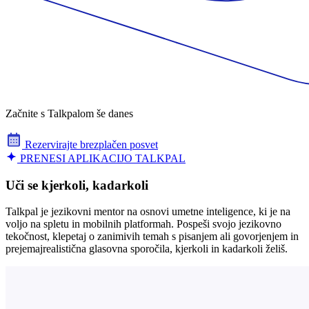
Začnite s Talkpalom še danes
Rezervirajte brezplačen posvet
PRENESI APLIKACIJO TALKPAL
Uči se kjerkoli, kadarkoli
Talkpal je jezikovni mentor na osnovi umetne inteligence, ki je na
voljo na spletu in mobilnih platformah. Pospeši svojo jezikovno
tekočnost, klepetaj o zanimivih temah s pisanjem ali govorjenjem in
prejemajrealistična glasovna sporočila, kjerkoli in kadarkoli želiš.