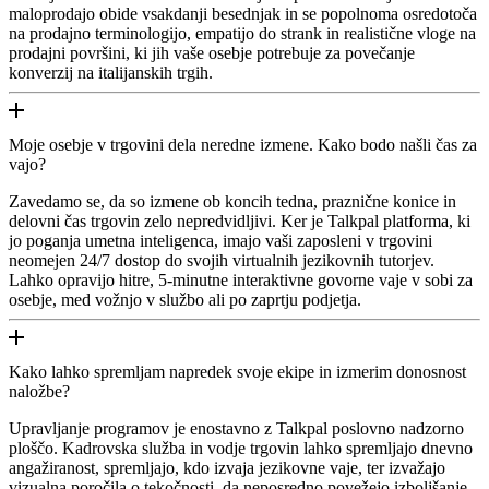
maloprodajo obide vsakdanji besednjak in se popolnoma osredotoča
na prodajno terminologijo, empatijo do strank in realistične vloge na
prodajni površini, ki jih vaše osebje potrebuje za povečanje
konverzij na italijanskih trgih.
Moje osebje v trgovini dela neredne izmene. Kako bodo našli čas za
vajo?
Zavedamo se, da so izmene ob koncih tedna, praznične konice in
delovni čas trgovin zelo nepredvidljivi. Ker je Talkpal platforma, ki
jo poganja umetna inteligenca, imajo vaši zaposleni v trgovini
neomejen 24/7 dostop do svojih virtualnih jezikovnih tutorjev.
Lahko opravijo hitre, 5-minutne interaktivne govorne vaje v sobi za
osebje, med vožnjo v službo ali po zaprtju podjetja.
Kako lahko spremljam napredek svoje ekipe in izmerim donosnost
naložbe?
Upravljanje programov je enostavno z Talkpal poslovno nadzorno
ploščo. Kadrovska služba in vodje trgovin lahko spremljajo dnevno
angažiranost, spremljajo, kdo izvaja jezikovne vaje, ter izvažajo
vizualna poročila o tekočnosti, da neposredno povežejo izboljšanje