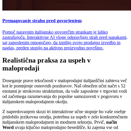
Premagovanje strahu pred govorjenjem
Pomoč naravnim italijansko govorečim strankam je lahko
zastrašujoča. Interaktivne AI vloge odpravljajo strah pred napakami,
saj zaposlenim omogočajo, da izpilijo svojo prodajno izvedbo in
naglas, preden stopijo na aktivno proizvodno površino.
Realistična praksa za uspeh v
maloprodaji
Doseganje prave tekočnosti v maloprodajni italijanščini zahteva več
kot le pomnjenje osnovnih pozdravov. Naš obsežen učni načrt s 52
enotami je strokovno strukturiran, da vaše zaposlene v trgovini vodi
od začetnega razumevanja do popolne samozavesti v pogovoru v
italijanskem maloprodajnem okolju.
Z napredovanjem skozi tri interaktivne učne stopnje bo vaše osebje
pridobilo jezikovna orodja, potrebna za uspeh v zelo konkurenčnem
italijanskem maloprodajnem in modnem sektorju. Prvič,
način
Word
uvaja ključno maloprodajno besedišče, ki zajema vse od