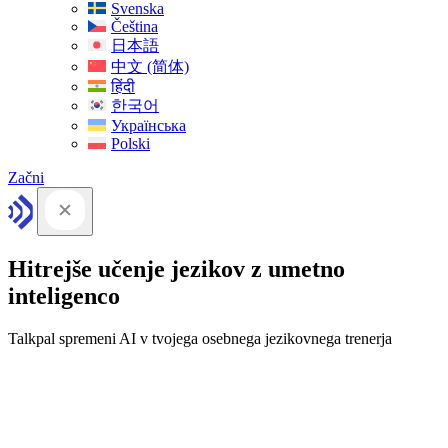
Svenska
Čeština
日本語
中文 (简体)
हिंदी
한국어
Українська
Polski
Začni
Hitrejše učenje jezikov z umetno
inteligenco
Talkpal spremeni AI v tvojega osebnega jezikovnega trenerja