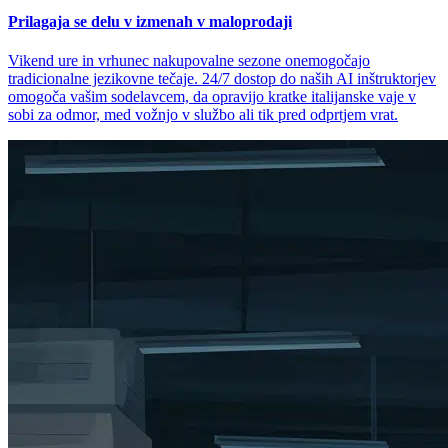
Prilagaja se delu v izmenah v maloprodaji
Vikend ure in vrhunec nakupovalne sezone onemogočajo
tradicionalne jezikovne tečaje. 24/7 dostop do naših AI inštruktorjev
omogoča vašim sodelavcem, da opravijo kratke italijanske vaje v
sobi za odmor, med vožnjo v službo ali tik pred odprtjem vrat.