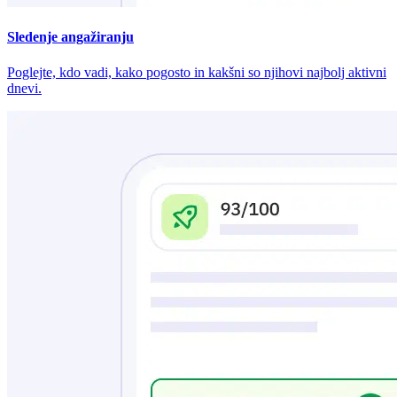
Sledenje angažiranju
Poglejte, kdo vadi, kako pogosto in kakšni so njihovi najbolj aktivni
dnevi.