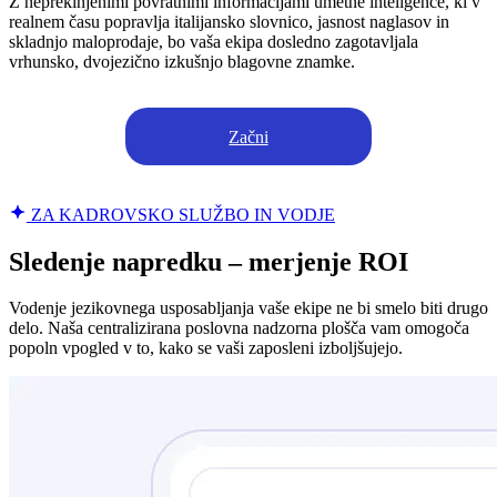
Z neprekinjenimi povratnimi informacijami umetne inteligence, ki v
realnem času popravlja italijansko slovnico, jasnost naglasov in
skladnjo maloprodaje, bo vaša ekipa dosledno zagotavljala
vrhunsko, dvojezično izkušnjo blagovne znamke.
Začni
ZA KADROVSKO SLUŽBO IN VODJE
Sledenje napredku – merjenje ROI
Vodenje jezikovnega usposabljanja vaše ekipe ne bi smelo biti drugo
delo. Naša centralizirana poslovna nadzorna plošča vam omogoča
popoln vpogled v to, kako se vaši zaposleni izboljšujejo.