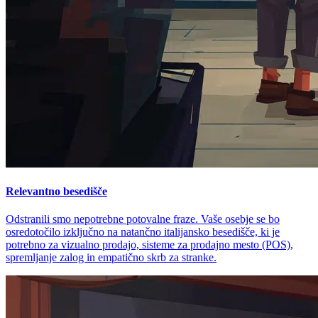
Relevantno besedišče
Odstranili smo nepotrebne potovalne fraze. Vaše osebje se bo
osredotočilo izključno na natančno italijansko besedišče, ki je
potrebno za vizualno prodajo, sisteme za prodajno mesto (POS),
spremljanje zalog in empatično skrb za stranke.