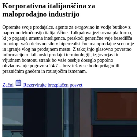
Korporativna italijanščina za
maloprodajno industrijo
Opremite svoje prodajalce, agente za e-trgovino in vodje butikov z
napredno tekočnostjo italijanščine. Talkpalova jezikovna platforma,
ki jo poganja umetna inteligenca, preskoči generične vaje besedišča
in potopi vašo delovno silo v hiperrealistične maloprodajne scenarije
in igranje vlog na prodajnem mestu. Z takojšnjo glasovno povratno
informacijo o italijanski prodajni terminologiji, izgovorjavi in
vljudnem bontonu strank bo vaše osebje doseglo popolno
obvladovanje pogovora 24/7 – brez težav se bodo prilagodili
prazničnim gnečem in rotirajočim izmenam.
Začni
Rezervirajte brezplačen posvet