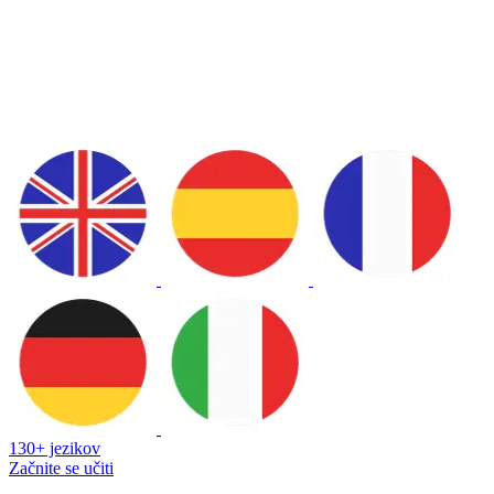
130+ jezikov
Začnite se učiti