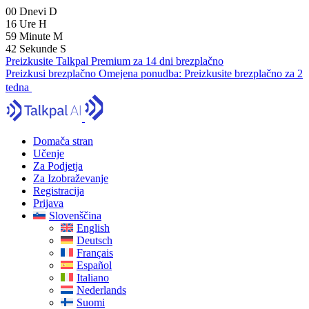
00
Dnevi
D
16
Ure
H
59
Minute
M
41
Sekunde
S
Preizkusite Talkpal Premium za 14 dni brezplačno
Preizkusi brezplačno
Omejena ponudba:
Preizkusite brezplačno za 2
tedna
Domača stran
Učenje
Za Podjetja
Za Izobraževanje
Registracija
Prijava
Slovenščina
English
Deutsch
Français
Español
Italiano
Nederlands
Suomi