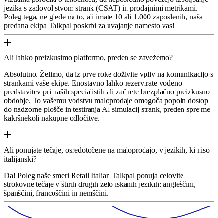
jezika s zadovoljstvom strank (CSAT) in prodajnimi metrikami.
Poleg tega, ne glede na to, ali imate 10 ali 1.000 zaposlenih, naša
predana ekipa Talkpal poskrbi za uvajanje namesto vas!
Ali lahko preizkusimo platformo, preden se zavežemo?
Absolutno. Želimo, da iz prve roke doživite vpliv na komunikacijo s
strankami vaše ekipe. Enostavno lahko rezervirate vodeno
predstavitev pri naših specialistih ali začnete brezplačno preizkusno
obdobje. To vašemu vodstvu maloprodaje omogoča popoln dostop
do nadzorne plošče in testiranja AI simulacij strank, preden sprejme
kakršnekoli nakupne odločitve.
Ali ponujate tečaje, osredotočene na maloprodajo, v jezikih, ki niso
italijanski?
Da! Poleg naše smeri Retail Italian Talkpal ponuja celovite
strokovne tečaje v štirih drugih zelo iskanih jezikih: angleščini,
španščini, francoščini in nemščini.