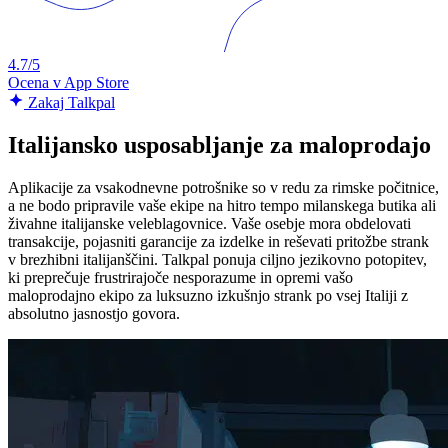
4.7/5
Ocena v App Store
Zakaj Talkpal
Italijansko usposabljanje za maloprodajo
Aplikacije za vsakodnevne potrošnike so v redu za rimske počitnice,
a ne bodo pripravile vaše ekipe na hitro tempo milanskega butika ali
živahne italijanske veleblagovnice. Vaše osebje mora obdelovati
transakcije, pojasniti garancije za izdelke in reševati pritožbe strank
v brezhibni italijanščini. Talkpal ponuja ciljno jezikovno potopitev,
ki preprečuje frustrirajoče nesporazume in opremi vašo
maloprodajno ekipo za luksuzno izkušnjo strank po vsej Italiji z
absolutno jasnostjo govora.