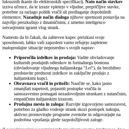
luksuznih tkanin do elektronskih specifikacij.
Nato način stavkov
izziva učence, da te izraze vpletejo v vljudne, prepričljive stavke,
potrebne za razlago politik vračil ali predlaganje dopolnilnih
elementov.
Nazadnje način dialoga
njihove spretnosti postavlja na
najvišjo preizkušnjo z dinamičnimi, z umetno inteligenco
ustvarjenimi igrami vlog strank.
Namesto da bi čakali, da zahteven kupec preizkusi svoje
sposobnosti, lahko vaši zaposleni varno rešujejo zapletene
maloprodajne situacije neposredno s svojih naprav:
Priporočila izdelkov in prodaja:
Vadite obvladovanje
kulturnih prodajnih odtenkov in formalnega bontona
(obvladovanje vljudnega italijanskega “
Lei
“), da brezhibno
predstavite prednosti izdelkov in zaključite prodajo z
italijanskimi kupci.
Obravnava vračil in pritožb:
Naučite se, kako jasno
zmanjšati napetosti, pojasniti postopke vračila in
samozavestno pomagati nezadovoljnim strankam z natančnim,
empatičnim italijanskim izrazom.
Prodajna mesta in zaloga:
Razvijte izgovorjeno samozavest,
potrebno za gladko vodenje strank skozi postopek nakupa,
aktivno promovirajte programe zvestobe in odgovarjajte na
podrobna vprašanja glede razpoložljivosti zaloge.