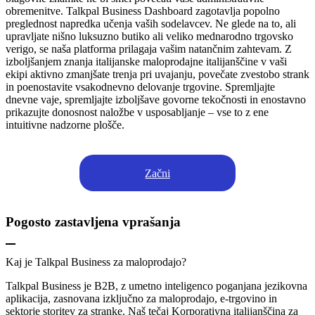
obremenitve. Talkpal Business Dashboard zagotavlja popolno
preglednost napredka učenja vaših sodelavcev. Ne glede na to, ali
upravljate nišno luksuzno butiko ali veliko mednarodno trgovsko
verigo, se naša platforma prilagaja vašim natančnim zahtevam. Z
izboljšanjem znanja italijanske maloprodajne italijanščine v vaši
ekipi aktivno zmanjšate trenja pri uvajanju, povečate zvestobo strank
in poenostavite vsakodnevno delovanje trgovine. Spremljajte
dnevne vaje, spremljajte izboljšave govorne tekočnosti in enostavno
prikazujte donosnost naložbe v usposabljanje – vse to z ene
intuitivne nadzorne plošče.
Začni
Pogosto zastavljena vprašanja
Kaj je Talkpal Business za maloprodajo?
Talkpal Business je B2B, z umetno inteligenco poganjana jezikovna
aplikacija, zasnovana izključno za maloprodajo, e-trgovino in
sektorje storitev za stranke. Naš tečaj Korporativna italijanščina za