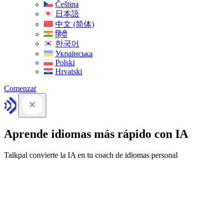
Čeština
日本語
中文 (简体)
हिंदी
한국어
Українська
Polski
Hrvatski
Comenzar
Aprende idiomas más rápido con IA
Talkpal convierte la IA en tu coach de idiomas personal