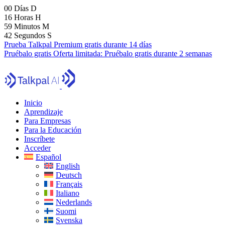
00
Días
D
16
Horas
H
59
Minutos
M
41
Segundos
S
Prueba Talkpal Premium gratis durante 14 días
Pruébalo gratis
Oferta limitada:
Pruébalo gratis durante 2 semanas
Inicio
Aprendizaje
Para Empresas
Para la Educación
Inscríbete
Acceder
Español
English
Deutsch
Français
Italiano
Nederlands
Suomi
Svenska