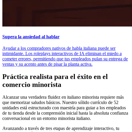
Supera la ansiedad al hablar
Ayudar a los compradores nativos de habla italiana puede ser
intimidante. Los roleplays interactivos de IA eliminan el miedo a
cometer errores, permitiendo que tus empleados pulan su entrega de
ventas y su acento antes de pisar la planta activa.
Práctica realista para el éxito en el
comercio minorista
Alcanzar una verdadera fluidez en italiano minorista requiere más
que memorizar saludos básicos. Nuestro sólido currículo de 52
unidades está estructurado con maestría para guiar a los empleados
de tu tienda desde la comprensión inicial hasta la absoluta confianza
conversacional en un entorno minorista italiano.
Avanzando a través de tres etapas de aprendizaje interactivo, tu