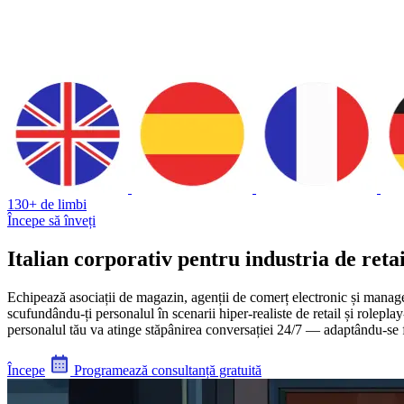
130+ de limbi
Începe să înveți
Italian corporativ pentru industria de retai
Echipează asociații de magazin, agenții de comerț electronic și manager
scufundându-ți personalul în scenarii hiper-realiste de retail și rolepla
personalul tău va atinge stăpânirea conversației 24/7 — adaptându-se făr
Începe
Programează consultanță gratuită