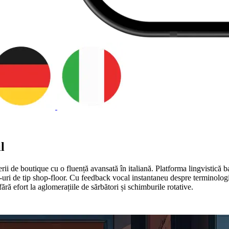
l
ii de boutique cu o fluență avansată în italiană. Platforma lingvistică ba
y-uri de tip shop-floor. Cu feedback vocal instantaneu despre terminologia 
ă efort la aglomerațiile de sărbători și schimburile rotative.