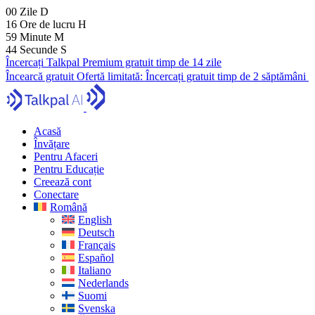
00
Zile
D
16
Ore de lucru
H
59
Minute
M
43
Secunde
S
Încercați Talkpal Premium gratuit timp de 14 zile
Încearcă gratuit
Ofertă limitată:
Încercați gratuit timp de 2 săptămâni
Acasă
Învățare
Pentru Afaceri
Pentru Educație
Creează cont
Conectare
Română
English
Deutsch
Français
Español
Italiano
Nederlands
Suomi
Svenska