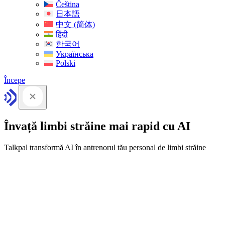
Čeština
日本語
中文 (简体)
हिंदी
한국어
Українська
Polski
Începe
Învață limbi străine mai rapid cu AI
Talkpal transformă AI în antrenorul tău personal de limbi străine