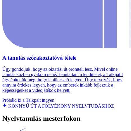
A tanulás szórakoztatóvá tétele
Úgy gondoljuk, hogy az oktatási út örömteli lesz. Mivel online
tanulás közben gyakran nehéz fenntartani a lendületet, a Talkpal-t
úgy építettük meg, hogy lebilincselő legyen. Úgy tervezték, hogy
annyira érdekes legyen, hogy az emberek inkább fejlesztik a
képességeiket a videojátékok helyett.
Próbáld ki a Talkpalt ingyen
KÖNNYŰ ÚT A FOLYÉKONY NYELVTUDÁSHOZ
Nyelvtanulás mesterfokon