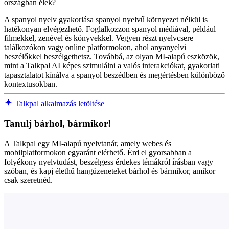
országban élek?
A spanyol nyelv gyakorlása spanyol nyelvű környezet nélkül is
hatékonyan elvégezhető. Foglalkozzon spanyol médiával, például
filmekkel, zenével és könyvekkel. Vegyen részt nyelvcsere
találkozókon vagy online platformokon, ahol anyanyelvi
beszélőkkel beszélgethetsz. Továbbá, az olyan MI-alapú eszközök,
mint a Talkpal AI képes szimulálni a valós interakciókat, gyakorlati
tapasztalatot kínálva a spanyol beszédben és megértésben különböző
kontextusokban.
Talkpal alkalmazás letöltése
Tanulj bárhol, bármikor!
A Talkpal egy MI-alapú nyelvtanár, amely webes és
mobilplatformokon egyaránt elérhető. Érd el gyorsabban a
folyékony nyelvtudást, beszélgess érdekes témákról írásban vagy
szóban, és kapj élethű hangüzeneteket bárhol és bármikor, amikor
csak szeretnéd.