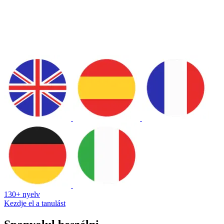
130+ nyelv
Kezdje el a tanulást