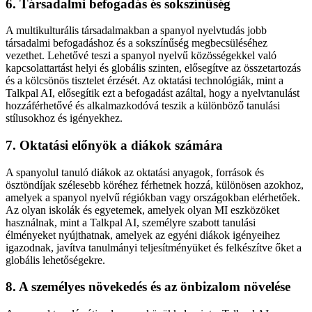
6. Társadalmi befogadás és sokszínűség
A multikulturális társadalmakban a spanyol nyelvtudás jobb
társadalmi befogadáshoz és a sokszínűség megbecsüléséhez
vezethet. Lehetővé teszi a spanyol nyelvű közösségekkel való
kapcsolattartást helyi és globális szinten, elősegítve az összetartozás
és a kölcsönös tisztelet érzését. Az oktatási technológiák, mint a
Talkpal AI, elősegítik ezt a befogadást azáltal, hogy a nyelvtanulást
hozzáférhetővé és alkalmazkodóvá teszik a különböző tanulási
stílusokhoz és igényekhez.
7. Oktatási előnyök a diákok számára
A spanyolul tanuló diákok az oktatási anyagok, források és
ösztöndíjak szélesebb köréhez férhetnek hozzá, különösen azokhoz,
amelyek a spanyol nyelvű régiókban vagy országokban elérhetőek.
Az olyan iskolák és egyetemek, amelyek olyan MI eszközöket
használnak, mint a Talkpal AI, személyre szabott tanulási
élményeket nyújthatnak, amelyek az egyéni diákok igényeihez
igazodnak, javítva tanulmányi teljesítményüket és felkészítve őket a
globális lehetőségekre.
8. A személyes növekedés és az önbizalom növelése