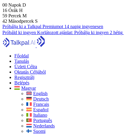
00
Napok
D
16
Órák
H
59
Percek
M
41
Másodpercek
S
Próbálja ki a Talkpal Premiumot 14 napig ingyenesen
Próbáld ki ingyen
Korlátozott ajánlat:
Próbálja ki ingyen 2 hétig
Főoldal
Tanulás
Üzleti Célra
Oktatás Céljából
Regisztrálj
Belépés
Magyar
English
Deutsch
Français
Español
Italiano
Português
Nederlands
Suomi