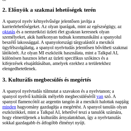
2. Előnyök a szakmai lehetőségek terén
A spanyol nyelv kétnyelvűsége jelentősen javítja a
karrierlehetőségeket. Az olyan iparágak, mint az egészségügy, az
oktatás
és a nemzetközi üzleti élet gyakran keresnek olyan
személyeket, akik hatékonyan tudnak kommunikálni a spanyolul
beszélő lakossággal. A spanyolországi tárgyalástól a mexikói
ügyfélszolgálatig, a spanyol nyelvtudás jelentősen bővítheti szakmai
látókörét. Az olyan MI eszközök használata, mint a Talkpal AI,
különösen hasznos lehet az üzleti specifikus szókincs és a
kifejezések elsajátításában, amelyek ezekhez a területekhez
elengedhetetlenek.
3. Kulturális megbecsülés és megértés
A spanyol nyelvtudás túlmutat a szavakon és a nyelvtanon; a
spanyol nyelvű kultúrák mélyebb megbecsüléséről
van
szó. A
spanyol flamencótól az argentin tangón át a mexikói halottak napjáig
minden
hagyomány gazdagítja a megértést. A spanyol tanulás olyan
eszközökkel, mint a Talkpal AI, lehetővé teszi a tanulók számára,
hogy elmerüljenek a kulturális árnyalatokban, így a nyelvtanulás
sokkal gazdagabb és átfogóbb élményt nyújt.