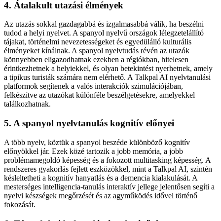
4. Átalakult utazási élmények
Az utazás sokkal gazdagabbá és izgalmasabbá válik, ha beszélni
tudod a helyi nyelvet. A spanyol nyelvű országok lélegzetelállító
tájakat, történelmi nevezetességeket és egyedülálló kulturális
élményeket kínálnak. A spanyol nyelvtudás révén az utazók
könnyebben eligazodhatnak ezekben a régiókban, hitelesen
érintkezhetnek a helyiekkel, és olyan betekintést nyerhetnek, amely
a tipikus turisták számára nem elérhető. A Talkpal AI nyelvtanulási
platformok segítenek a valós interakciók szimulációjában,
felkészítve az utazókat különféle beszélgetésekre, amelyekkel
találkozhatnak.
5. A spanyol nyelvtanulás kognitív előnyei
A több nyelv, köztük a spanyol beszéde különböző kognitív
előnyökkel jár. Ezek közé tartozik a jobb memória, a jobb
problémamegoldó képesség és a fokozott multitasking képesség. A
rendszeres gyakorlás fejlett eszközökkel, mint a Talkpal AI, szintén
késleltetheti a kognitív hanyatlás és a demencia kialakulását. A
mesterséges intelligencia-tanulás interaktív jellege jelentősen segíti a
nyelvi készségek megőrzését és az agyműködés idővel történő
fokozását.