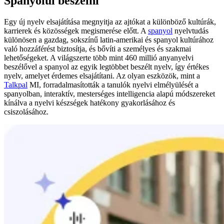
Spanyolul beszélni
Egy új nyelv elsajátítása megnyitja az ajtókat a különböző kultúrák,
karrierek és közösségek megismerése előtt. A
spanyol
nyelvtudás
különösen a gazdag, sokszínű latin-amerikai és spanyol kultúrához
való hozzáférést biztosítja, és bővíti a személyes és szakmai
lehetőségeket. A világszerte több mint 460 millió anyanyelvi
beszélővel a spanyol az egyik legtöbbet beszélt nyelv, így értékes
nyelv, amelyet érdemes elsajátítani. Az olyan eszközök, mint a
Talkpal
MI, forradalmasították a tanulók nyelvi elmélyülését a
spanyolban, interaktív, mesterséges intelligencia alapú módszereket
kínálva a nyelvi készségek hatékony gyakorlásához és
csiszolásához.