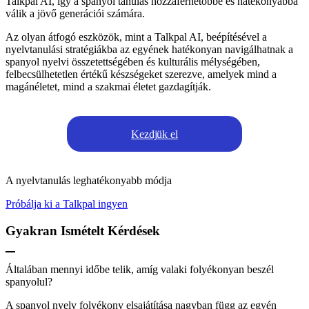
Talkpal AI, így a spanyol tanulás hozzáférhetőbbé és hatékonyabbá
válik a jövő generációi számára.
Az olyan átfogó eszközök, mint a Talkpal AI, beépítésével a
nyelvtanulási stratégiákba az egyének hatékonyan navigálhatnak a
spanyol nyelvi összetettségében és kulturális mélységében,
felbecsülhetetlen értékű készségeket szerezve, amelyek mind a
magánéletet, mind a szakmai életet gazdagítják.
Kezdjük el
A nyelvtanulás leghatékonyabb módja
Próbálja ki a Talkpal ingyen
Gyakran Ismételt Kérdések
Általában mennyi időbe telik, amíg valaki folyékonyan beszél
spanyolul?
A spanyol nyelv folyékony elsajátítása nagyban függ az egyén