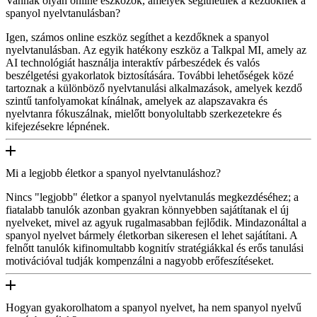
Vannak olyan online eszközök, amelyek segíthetnek a kezdőknek a
spanyol nyelvtanulásban?
Igen, számos online eszköz segíthet a kezdőknek a spanyol
nyelvtanulásban. Az egyik hatékony eszköz a Talkpal MI, amely az
AI technológiát használja interaktív párbeszédek és valós
beszélgetési gyakorlatok biztosítására. További lehetőségek közé
tartoznak a különböző nyelvtanulási alkalmazások, amelyek kezdő
szintű tanfolyamokat kínálnak, amelyek az alapszavakra és
nyelvtanra fókuszálnak, mielőtt bonyolultabb szerkezetekre és
kifejezésekre lépnének.
Mi a legjobb életkor a spanyol nyelvtanuláshoz?
Nincs "legjobb" életkor a spanyol nyelvtanulás megkezdéséhez; a
fiatalabb tanulók azonban gyakran könnyebben sajátítanak el új
nyelveket, mivel az agyuk rugalmasabban fejlődik. Mindazonáltal a
spanyol nyelvet bármely életkorban sikeresen el lehet sajátítani. A
felnőtt tanulók kifinomultabb kognitív stratégiákkal és erős tanulási
motivációval tudják kompenzálni a nagyobb erőfeszítéseket.
Hogyan gyakorolhatom a spanyol nyelvet, ha nem spanyol nyelvű