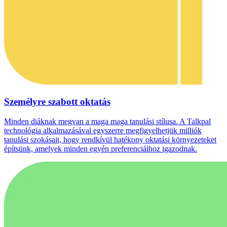
Személyre szabott oktatás
Minden diáknak megvan a maga maga tanulási stílusa. A Talkpal
technológia alkalmazásával egyszerre megfigyelhetjük milliók
tanulási szokásait, hogy rendkívül hatékony oktatási környezeteket
építsünk, amelyek minden egyén preferenciáihoz igazodnak.