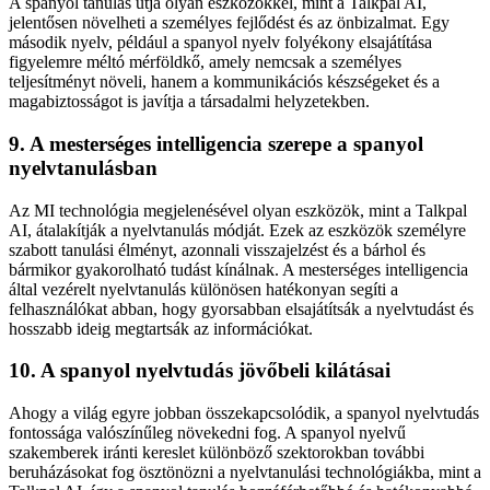
A spanyol tanulás útja olyan eszközökkel, mint a Talkpal AI,
jelentősen növelheti a személyes fejlődést és az önbizalmat. Egy
második nyelv, például a spanyol nyelv folyékony elsajátítása
figyelemre méltó mérföldkő, amely nemcsak a személyes
teljesítményt növeli, hanem a kommunikációs készségeket és a
magabiztosságot is javítja a társadalmi helyzetekben.
9. A mesterséges intelligencia szerepe a spanyol
nyelvtanulásban
Az MI technológia megjelenésével olyan eszközök, mint a Talkpal
AI, átalakítják a nyelvtanulás módját. Ezek az eszközök személyre
szabott tanulási élményt, azonnali visszajelzést és a bárhol és
bármikor gyakorolható tudást kínálnak. A mesterséges intelligencia
által vezérelt nyelvtanulás különösen hatékonyan segíti a
felhasználókat abban, hogy gyorsabban elsajátítsák a nyelvtudást és
hosszabb ideig megtartsák az információkat.
10. A spanyol nyelvtudás jövőbeli kilátásai
Ahogy a világ egyre jobban összekapcsolódik, a spanyol nyelvtudás
fontossága valószínűleg növekedni fog. A spanyol nyelvű
szakemberek iránti kereslet különböző szektorokban további
beruházásokat fog ösztönözni a nyelvtanulási technológiákba, mint a