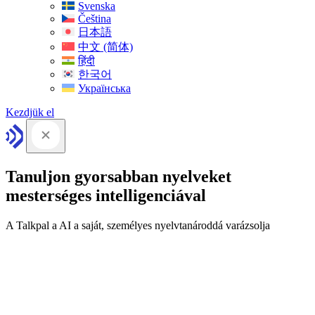
Svenska
Čeština
日本語
中文 (简体)
हिंदी
한국어
Українська
Kezdjük el
Tanuljon gyorsabban nyelveket
mesterséges intelligenciával
A Talkpal a AI a saját, személyes nyelvtanároddá varázsolja