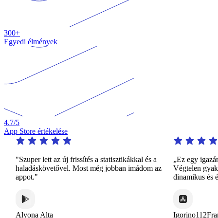
300+
Egyedi élmények
4.7
/5
App Store értékelése
"Szuper lett az új frissítés a statisztikákkal és a
„Ez egy igazán fig
haladáskövetővel. Most még jobban imádom az
Végtelen gyakorlást
appot."
dinamikus és érde
Alyona Alta
Igorino112France