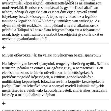
nyelvtanulási képességétől, elkötelezettségétől és az alkalmazott
módszerektől. Rendszeres tanulással és gyakorlással általában
néhány hónap és egy év alatt el lehet érni egy alapvető szintű
folyékony beszédkészséget. A teljes nyelvtudáshoz a legtöbb
tanulónak legalább 600-750 órányi tanulásra van szüksége. Az
olyan elmélyítő eszközök, mint például a nyelvi alkalmazások,
például a Talkpal AI használata felgyorsíthatja ezt a folyamatot
azzal, hogy a saját szintedre szabott beszélgetési gyakorlatokat és
nyelvtani gyakorlatokat kínál.
Milyen előnyökkel jár, ha valaki folyékonyan beszél spanyolul?
Ha folyékonyan beszél spanyolul, rengeteg lehetőség nyílik. Számos
területen, például az oktatás, az egészségügy, a nemzetközi üzleti
élet és a turizmus területén növeli a karrierlehetőségeket. A
problémamegoldó képességek, a kritikus gondolkodás és a
multitasking képességek fokozása révén a kognitív készségeket is
javítja. Emellett lehetővé teszi a spanyol nyelvű kultúrák mélyebb
megértését és a velük való kapcsolatfelvételt, ami értékes társadalmi
készség a mai globalizált világban.