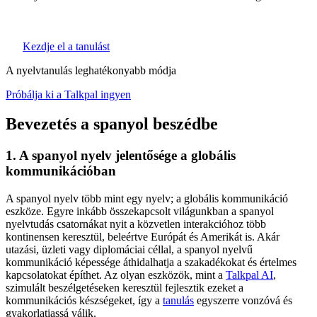
Kezdje el a tanulást
A nyelvtanulás leghatékonyabb módja
Próbálja ki a Talkpal ingyen
Bevezetés a spanyol beszédbe
1. A spanyol nyelv jelentősége a globális
kommunikációban
A spanyol nyelv több mint egy nyelv; a globális kommunikáció
eszköze. Egyre inkább összekapcsolt világunkban a spanyol
nyelvtudás csatornákat nyit a közvetlen interakcióhoz több
kontinensen keresztül, beleértve Európát és Amerikát is. Akár
utazási, üzleti vagy diplomáciai céllal, a spanyol nyelvű
kommunikáció képessége áthidalhatja a szakadékokat és értelmes
kapcsolatokat építhet. Az olyan eszközök, mint a
Talkpal AI
,
szimulált beszélgetéseken keresztül fejlesztik ezeket a
kommunikációs készségeket, így a
tanulás
egyszerre vonzóvá és
gyakorlatiassá válik.