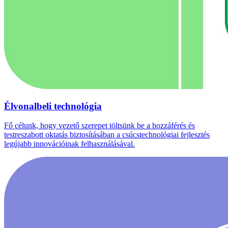
Élvonalbeli technológia
Fő célunk, hogy vezető szerepet töltsünk be a hozzáférés és
testreszabott oktatás biztosításában a csúcstechnológiai fejlesztés
legújabb innovációinak felhasználásával.