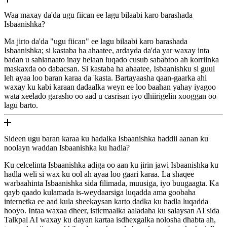
Waa maxay da'da ugu fiican ee lagu bilaabi karo barashada
Isbaanishka?
Ma jirto da'da "ugu fiican" ee lagu bilaabi karo barashada
Isbaanishka; si kastaba ha ahaatee, ardayda da'da yar waxay inta
badan u sahlanaato inay helaan luqado cusub sababtoo ah korriinka
maskaxda oo dabacsan. Si kastaba ha ahaatee, Isbaanishku si guul
leh ayaa loo baran karaa da 'kasta. Bartayaasha qaan-gaarka ahi
waxay ku kabi karaan dadaalka weyn ee loo baahan yahay iyagoo
wata xeelado garasho oo aad u casrisan iyo dhiirigelin xooggan oo
lagu barto.
Sideen ugu baran karaa ku hadalka Isbaanishka haddii aanan ku
noolayn waddan Isbaanishka ku hadla?
Ku celcelinta Isbaanishka adiga oo aan ku jirin jawi Isbaanishka ku
hadla weli si wax ku ool ah ayaa loo gaari karaa. La shaqee
warbaahinta Isbaanishka sida filimada, muusiga, iyo buugaagta. Ka
qayb qaado kulamada is-weydaarsiga luqadda ama goobaha
internetka ee aad kula sheekaysan karto dadka ku hadla luqadda
hooyo. Intaa waxaa dheer, isticmaalka aaladaha ku salaysan AI sida
Talkpal AI waxay ku dayan kartaa isdhexgalka nolosha dhabta ah,