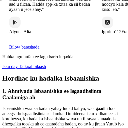
aad u fiican. Hadda app-ka xitaa ka sii badan
noocyo kala duwa
ayaan u jecelahay."
xiiso leh."
Alyona Alta
Igorino112France
Bilow barashada
Habka ugu hufan ee lagu barto luqadda
Isku day Talkpal bilaash
Hordhac ku hadalka Isbaanishka
1. Ahmiyada Isbaanishka ee Isgaadhsiinta
Caalamiga ah
Isbaanishku waa ka badan yahay luqad kaliya; waa gaadhi loo
adeegsado isgaadhsiinta caalamka. Dunideena isku xidhan ee sii
kordheysa, ku hadalka Isbaanishka waxa uu furayaa kanaalo is
dhexgalka tooska ah ee qaaradaha badan, oo ay ku jiraan Yurub iyo