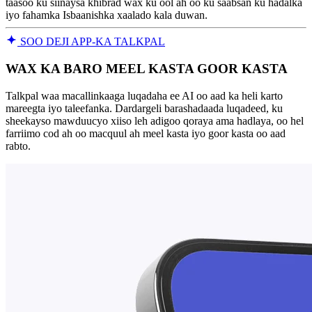
taasoo ku siinaysa khibrad wax ku ool ah oo ku saabsan ku hadalka
iyo fahamka Isbaanishka xaalado kala duwan.
SOO DEJI APP-KA TALKPAL
WAX KA BARO MEEL KASTA GOOR KASTA
Talkpal waa macallinkaaga luqadaha ee AI oo aad ka heli karto
mareegta iyo taleefanka. Dardargeli barashadaada luqadeed, ku
sheekayso mawduucyo xiiso leh adigoo qoraya ama hadlaya, oo hel
farriimo cod ah oo macquul ah meel kasta iyo goor kasta oo aad
rabto.