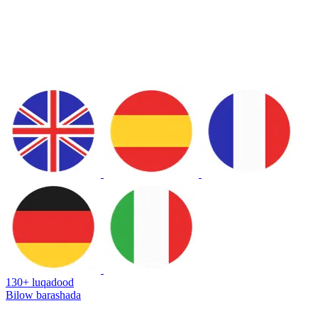
130+ luqadood
Bilow barashada