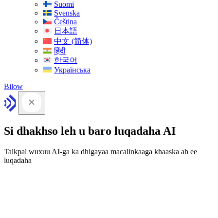
Suomi
Svenska
Čeština
日本語
中文 (简体)
हिंदी
한국어
Українська
Bilow
Si dhakhso leh u baro luqadaha AI
Talkpal wuxuu AI-ga ka dhigayaa macalinkaaga khaaska ah ee
luqadaha