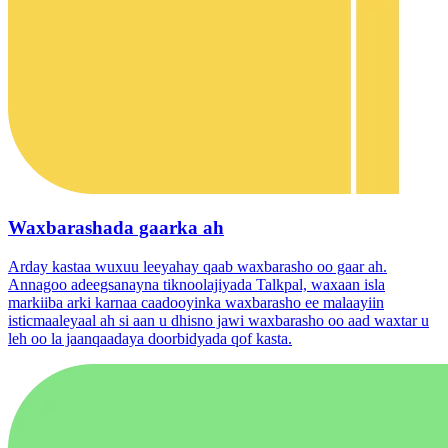
Waxbarashada gaarka ah
Arday kastaa wuxuu leeyahay qaab waxbarasho oo gaar ah.
Annagoo adeegsanayna tiknoolajiyada Talkpal, waxaan isla
markiiba arki karnaa caadooyinka waxbarasho ee malaayiin
isticmaaleyaal ah si aan u dhisno jawi waxbarasho oo aad waxtar u
leh oo la jaanqaadaya doorbidyada qof kasta.