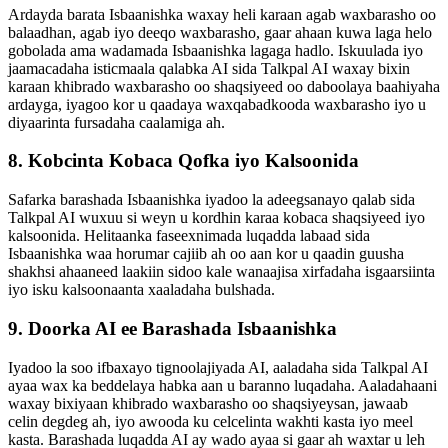
Ardayda barata Isbaanishka waxay heli karaan agab waxbarasho oo
balaadhan, agab iyo deeqo waxbarasho, gaar ahaan kuwa laga helo
gobolada ama wadamada Isbaanishka lagaga hadlo. Iskuulada iyo
jaamacadaha isticmaala qalabka AI sida Talkpal AI waxay bixin
karaan khibrado waxbarasho oo shaqsiyeed oo daboolaya baahiyaha
ardayga, iyagoo kor u qaadaya waxqabadkooda waxbarasho iyo u
diyaarinta fursadaha caalamiga ah.
8. Kobcinta Kobaca Qofka iyo Kalsoonida
Safarka barashada Isbaanishka iyadoo la adeegsanayo qalab sida
Talkpal AI wuxuu si weyn u kordhin karaa kobaca shaqsiyeed iyo
kalsoonida. Helitaanka faseexnimada luqadda labaad sida
Isbaanishka waa horumar cajiib ah oo aan kor u qaadin guusha
shakhsi ahaaneed laakiin sidoo kale wanaajisa xirfadaha isgaarsiinta
iyo isku kalsoonaanta xaaladaha bulshada.
9. Doorka AI ee Barashada Isbaanishka
Iyadoo la soo ifbaxayo tignoolajiyada AI, aaladaha sida Talkpal AI
ayaa wax ka beddelaya habka aan u baranno luqadaha. Aaladahaani
waxay bixiyaan khibrado waxbarasho oo shaqsiyeysan, jawaab
celin degdeg ah, iyo awooda ku celcelinta wakhti kasta iyo meel
kasta. Barashada luqadda AI ay wado ayaa si gaar ah waxtar u leh