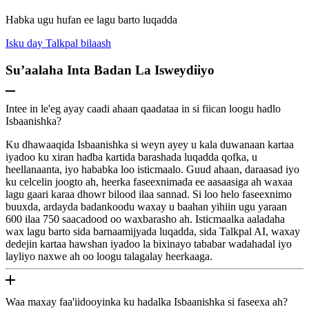
Habka ugu hufan ee lagu barto luqadda
Isku day Talkpal bilaash
Su’aalaha Inta Badan La Isweydiiyo
Intee in le'eg ayay caadi ahaan qaadataa in si fiican loogu hadlo
Isbaanishka?
Ku dhawaaqida Isbaanishka si weyn ayey u kala duwanaan kartaa
iyadoo ku xiran hadba kartida barashada luqadda qofka, u
heellanaanta, iyo hababka loo isticmaalo. Guud ahaan, daraasad iyo
ku celcelin joogto ah, heerka faseexnimada ee aasaasiga ah waxaa
lagu gaari karaa dhowr bilood ilaa sannad. Si loo helo faseexnimo
buuxda, ardayda badankoodu waxay u baahan yihiin ugu yaraan
600 ilaa 750 saacadood oo waxbarasho ah. Isticmaalka aaladaha
wax lagu barto sida barnaamijyada luqadda, sida Talkpal AI, waxay
dedejin kartaa hawshan iyadoo la bixinayo tababar wadahadal iyo
layliyo naxwe ah oo loogu talagalay heerkaaga.
Waa maxay faa'iidooyinka ku hadalka Isbaanishka si faseexa ah?