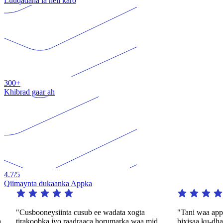
Luuqadaha la heli karo
300+
Khibrad gaar ah
4.7
/5
Qiimaynta dukaanka Appka
"Cusbooneysiinta cusub ee wadata xogta
"Tani waa app dh
tirakoobka iyo raadraaca horumarka waa mid
bixisaa ku-dhaqa