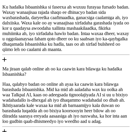
Ku hadalka Isbaanishka si faseexa ah wuxuu furayaa fursado badan.
Waxay wanaajisaa rajada shaqo ee dhinacyo badan sida
waxbarashada, daryeelka caafimaadka, ganacsiga caalamiga ah, iyo
dalxiiska. Waxa kale oo ay wanaajisaa xirfadaha garashada iyada oo
kor u qaadaysa awoodaha xallinta mashaakilaadka, fikirka
muhiimka ah, iyo xirfadaha hawlo badan. Intaa waxaa dheer, waxay
u oggolaanaysaa faham qoto dheer oo ku saabsan iyo ka-qaybgalka
dhaqamada Isbaanishka ku hadla, taas oo ah xirfad bulsheed oo
qiimo leh oo caalami ah maanta.
Ma jiraan qalab online ah oo ka caawin kara bilawga ku hadalka
Isbaanishka?
Haa, qalabyo badan oo online ah ayaa ka caawin kara bilawga
barashada Isbaanishka. Mid ka mid ah aaladaha wax ku oolka ah
waa Talkpal AI, kaas oo adeegsada tignoolajiyada AI si uu u bixiyo
wadahadallo is-dhexgal ah iyo dhaqammo wadahadal oo dhab ah.
Ikhtiyaarada kale waxaa ka mid ah barnaamijyo kala duwan oo
barashada luqadda ah oo bixiya koorsooyin heer bilow ah oo
diiradda saaraya ereyada aasaasiga ah iyo naxwaha, ka hor inta aan
loo gudbin qaab-dhismeedyo iyo weedho aad u adag.