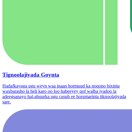
Tignoolajiyada Goynta
Hadafkayaga ugu weyn waa inaan hormuud ka noqono bixinta
waxbarasho la heli karo oo loo habeeyey qof walba iyadoo la
adeegsanayo hal-abuurka ugu cusub ee horumarinta tiknoolajiyada
sare.