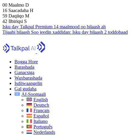
00
Maalmo
D
16
Saacadaha
H
59
Daqiiqo
M
41
Ilbiriqsi
S
Isku day Talkpal Premium 14 maalmood oo bilaash ah
Tijaabi bilaash
Soo jeedin xaddidan:
Isku day bilaash 2 toddobaad
Bogga Hore
Barashada
Ganacsiga
Waxbarashada
Isdiiwaangelin
Gal gudaha
Af-Soomaali
English
Deutsch
Français
Español
Italiano
Português
Nederlands