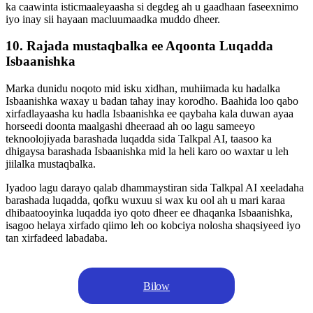
ka caawinta isticmaaleyaasha si degdeg ah u gaadhaan faseexnimo
iyo inay sii hayaan macluumaadka muddo dheer.
10. Rajada mustaqbalka ee Aqoonta Luqadda
Isbaanishka
Marka dunidu noqoto mid isku xidhan, muhiimada ku hadalka
Isbaanishka waxay u badan tahay inay korodho. Baahida loo qabo
xirfadlayaasha ku hadla Isbaanishka ee qaybaha kala duwan ayaa
horseedi doonta maalgashi dheeraad ah oo lagu sameeyo
teknoolojiyada barashada luqadda sida Talkpal AI, taasoo ka
dhigaysa barashada Isbaanishka mid la heli karo oo waxtar u leh
jiilalka mustaqbalka.
Iyadoo lagu darayo qalab dhammaystiran sida Talkpal AI xeeladaha
barashada luqadda, qofku wuxuu si wax ku ool ah u mari karaa
dhibaatooyinka luqadda iyo qoto dheer ee dhaqanka Isbaanishka,
isagoo helaya xirfado qiimo leh oo kobciya nolosha shaqsiyeed iyo
tan xirfadeed labadaba.
Bilow