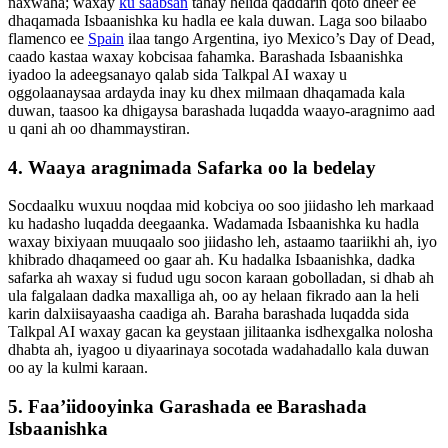
naxwaha; waxay
ku saabsan
tahay helida qaddarin qoto dheer ee
dhaqamada Isbaanishka ku hadla ee kala duwan. Laga soo bilaabo
flamenco ee
Spain
ilaa tango Argentina, iyo Mexico’s Day of Dead,
caado kastaa waxay kobcisaa fahamka. Barashada Isbaanishka
iyadoo la adeegsanayo qalab sida Talkpal AI waxay u
oggolaanaysaa ardayda inay ku dhex milmaan dhaqamada kala
duwan, taasoo ka dhigaysa barashada luqadda waayo-aragnimo aad
u qani ah oo dhammaystiran.
4. Waaya aragnimada Safarka oo la bedelay
Socdaalku wuxuu noqdaa mid kobciya oo soo jiidasho leh markaad
ku hadasho luqadda deegaanka. Wadamada Isbaanishka ku hadla
waxay bixiyaan muuqaalo soo jiidasho leh, astaamo taariikhi ah, iyo
khibrado dhaqameed oo gaar ah. Ku hadalka Isbaanishka, dadka
safarka ah waxay si fudud ugu socon karaan gobolladan, si dhab ah
ula falgalaan dadka maxalliga ah, oo ay helaan fikrado aan la heli
karin dalxiisayaasha caadiga ah. Baraha barashada luqadda sida
Talkpal AI waxay gacan ka geystaan ​​​​jilitaanka isdhexgalka nolosha
dhabta ah, iyagoo u diyaarinaya socotada wadahadallo kala duwan
oo ay la kulmi karaan.
5. Faa’iidooyinka Garashada ee Barashada
Isbaanishka