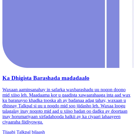
Ka Dhigista Barashada madadaalo
Waxaan aaminsanahay in safarka waxbarashadu uu noqon doono
mid xiiso leh. Maadaama kor u qaadista xawaarahaaga inta aad wax
ku baranayso khadka tooska ah ay badanaa adag tahay, waxaan u
dhisnay Talkpal si uu u noqdo mid soo jiidasho leh. Waxaa loogu
talagalay inay noqoto mid aad u xiiso badan oo dadku ay doortaan
inay horumariyaan xirfadahooda halkii ay ka ciyaari lahaayeen
ciyaaraha fiidiyowga.
Tijaabi Talkpal bilaash