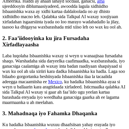
Ameerika. Haddi ay ahaan lahayd socdaal, ganacsi,
ama
ujeeddooyin diblumaasiyadeed, awoodda lagula xidhiidho
Isbaanishka waxa ay xidhi kartaa daldaloolada oo ay dhisto
xidhiidho macno leh. Qalabka sida Talkpal AI waxay xoojiyaan
xirfadahan isgaarsiinta iyada oo loo marayo wadahadallo la jilay,
taasoo ka dhigaysa waxbarashada mid xiiso leh oo wax ku ool ah.
2. Faa’iidooyinka ku jira Fursadaha
Xirfadlayaasha
Laba luqolaha Isbaanishka waxay si weyn u wanaajisaa fursadaha
shaqo. Warshadaha sida daryeelka caafimaadka, waxbarashada, iyo
ganacsiga caalamiga ah waxay inta badan raadiyaan shaqsiyaad si
wax ku ool ah ula xiriiri kara dadka Isbaanishka ku hadla. Laga soo
bilaabo gorgortanka heshiisyada Isbaanishka ilaa la tacaalida
adeegga macaamiisha ee
Mexico
, ku hadalka Isbaanishka ayaa si
weyn u ballaarin kara aragtidaada xirfadeed. Isticmaalka qalabka AI
sida Talkpal AI waxay si gaar ah faa’iido ugu yeelan kartaa
barashada ereyada iyo weedhaha ganacsiga gaarka ah ee lagama
maarmaanka u ah meelahan.
3. Mahadnaqa iyo Fahamka Dhaqanka
Ku hadalka Isbaanishka wuxuu dhaafsiisan yahay erayada iyo