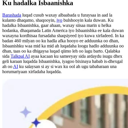
Ku hadalka Isbaanishka
Barashada
luqad cusub waxay albaabada u furaysaa in aad la
kulanto dhaqamo, shaqooyin,
iyo
bulshooyin kala duwan. Ku
hadalka Isbaanishka, gaar ahaan, waxay siisaa marin u helka
hodanka, dhaqamada Latin America iyo Isbaanishka ee kala duwan
waxayna kordhisaa fursadaha shaqsiyeed iyo kuwa xirfadeed. In ka
badan 460 milyan oo ku hadla afka hooyo ee adduunka oo dhan,
Isbaanishku waa mid ka mid ah luqadaha loogu hadlo adduunka oo
dhan, taas oo ka dhigaysa luqad qiimo leh oo lagu barto. Qalabka
sida
Talkpal AI
ayaa kacaan ku sameeyay sida ardaydu isugu dhex
geli karaan luqadda Isbaanishka, iyagoo bixinaya habab is-dhexgal
ah oo
AI
ku salaysan si ay si wax ku ool ah ugu tababaraan una
horumariyaan xirfadaha luqadda.