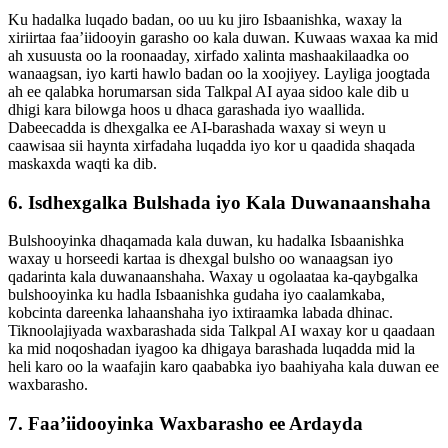
Ku hadalka luqado badan, oo uu ku jiro Isbaanishka, waxay la
xiriirtaa faa’iidooyin garasho oo kala duwan. Kuwaas waxaa ka mid
ah xusuusta oo la roonaaday, xirfado xalinta mashaakilaadka oo
wanaagsan, iyo karti hawlo badan oo la xoojiyey. Layliga joogtada
ah ee qalabka horumarsan sida Talkpal AI ayaa sidoo kale dib u
dhigi kara bilowga hoos u dhaca garashada iyo waallida.
Dabeecadda is dhexgalka ee AI-barashada waxay si weyn u
caawisaa sii haynta xirfadaha luqadda iyo kor u qaadida shaqada
maskaxda waqti ka dib.
6. Isdhexgalka Bulshada iyo Kala Duwanaanshaha
Bulshooyinka dhaqamada kala duwan, ku hadalka Isbaanishka
waxay u horseedi kartaa is dhexgal bulsho oo wanaagsan iyo
qadarinta kala duwanaanshaha. Waxay u ogolaataa ka-qaybgalka
bulshooyinka ku hadla Isbaanishka gudaha iyo caalamkaba,
kobcinta dareenka lahaanshaha iyo ixtiraamka labada dhinac.
Tiknoolajiyada waxbarashada sida Talkpal AI waxay kor u qaadaan
ka mid noqoshadan iyagoo ka dhigaya barashada luqadda mid la
heli karo oo la waafajin karo qaababka iyo baahiyaha kala duwan ee
waxbarasho.
7. Faa’iidooyinka Waxbarasho ee Ardayda