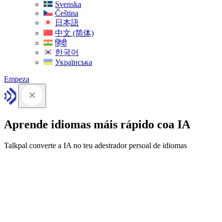
Svenska
Čeština
日本語
中文 (简体)
हिंदी
한국어
Українська
Empeza
Aprende idiomas máis rápido coa IA
Talkpal converte a IA no teu adestrador persoal de idiomas