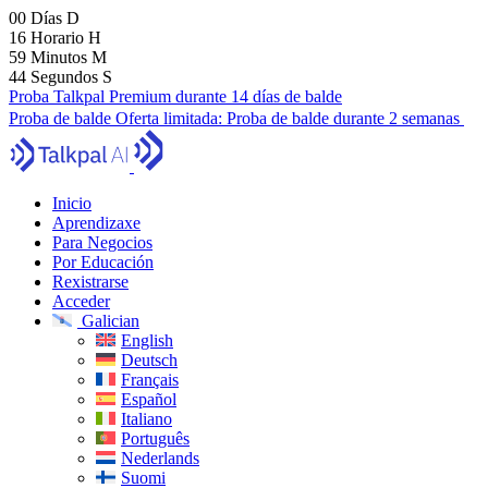
00
Días
D
16
Horario
H
59
Minutos
M
43
Segundos
S
Proba Talkpal Premium durante 14 días de balde
Proba de balde
Oferta limitada:
Proba de balde durante 2 semanas
Inicio
Aprendizaxe
Para Negocios
Por Educación
Rexistrarse
Acceder
Galician
English
Deutsch
Français
Español
Italiano
Português
Nederlands
Suomi