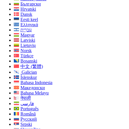
Български
Hrvatski
Dansk
Eesti keel
Ελληνικά
עִברִית
Magyar
Latviski
Lietuvių
Norsk
Türkçe
Bosanski
中文 (繁體)
Galician
Íslenskur
Bahasa Indonesia
Македонски
Bahasa Melayu
नेपाली
فارسی
Português
Română
Русский
Srpski