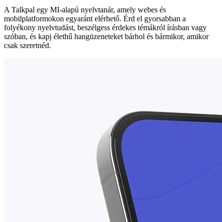
A Talkpal egy MI-alapú nyelvtanár, amely webes és
mobilplatformokon egyaránt elérhető. Érd el gyorsabban a
folyékony nyelvtudást, beszélgess érdekes témákról írásban vagy
szóban, és kapj élethű hangüzeneteket bárhol és bármikor, amikor
csak szeretnéd.