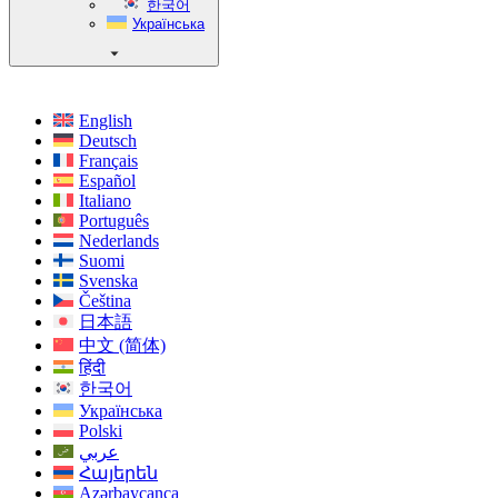
한국어
Українська
English
Deutsch
Français
Español
Italiano
Português
Nederlands
Suomi
Svenska
Čeština
日本語
中文 (简体)
हिंदी
한국어
Українська
Polski
عربي
Հայերեն
Azərbaycanca