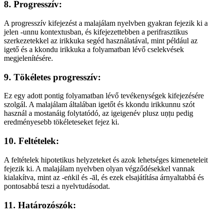
8. Progresszív:
A progresszív kifejezést a malajálam nyelvben gyakran fejezik ki a
jelen -unnu kontextusban, és kifejezettebben a perifrasztikus
szerkezetekkel az irikkuka segéd használatával, mint például az
igető és a kkondu irikkuka a folyamatban lévő cselekvések
megjelenítésére.
9. Tökéletes progresszív:
Ez egy adott pontig folyamatban lévő tevékenységek kifejezésére
szolgál. A malajálam általában igetőt és kkondu irikkunnu szót
használ a mostanáig folytatódó, az igeigenév plusz uṇṭu pedig
eredményesebb tökéleteseket fejez ki.
10. Feltételek:
A feltételek hipotetikus helyzeteket és azok lehetséges kimeneteleit
fejezik ki. A malajálam nyelvben olyan végződésekkel vannak
kialakítva, mint az -eṅkil és -āl, és ezek elsajátítása árnyaltabbá és
pontosabbá teszi a nyelvtudásodat.
11. Határozószók: