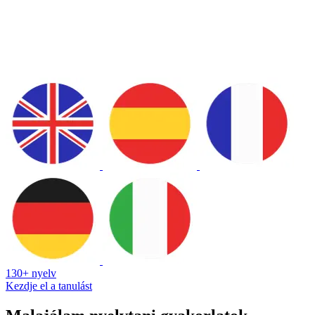
130+ nyelv
Kezdje el a tanulást