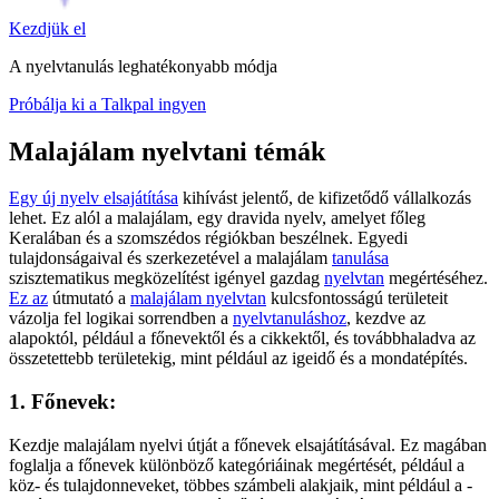
Kezdjük el
A nyelvtanulás leghatékonyabb módja
Próbálja ki a Talkpal ingyen
Malajálam nyelvtani témák
Egy új nyelv elsajátítása
kihívást jelentő, de kifizetődő vállalkozás
lehet. Ez alól a malajálam, egy dravida nyelv, amelyet főleg
Keralában és a szomszédos régiókban beszélnek. Egyedi
tulajdonságaival és szerkezetével a malajálam
tanulása
szisztematikus megközelítést igényel gazdag
nyelvtan
megértéséhez.
Ez az
útmutató a
malajálam nyelvtan
kulcsfontosságú területeit
vázolja fel logikai sorrendben a
nyelvtanuláshoz
, kezdve az
alapoktól, például a főnevektől és a cikkektől, és továbbhaladva az
összetettebb területekig, mint például az igeidő és a mondatépítés.
1. Főnevek:
Kezdje malajálam nyelvi útját a főnevek elsajátításával. Ez magában
foglalja a főnevek különböző kategóriáinak megértését, például a
köz- és tulajdonneveket, többes számbeli alakjaik, mint például a -