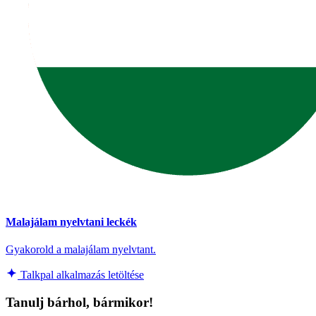
Malajálam nyelvtani leckék
Gyakorold a malajálam nyelvtant.
Talkpal alkalmazás letöltése
Tanulj bárhol, bármikor!