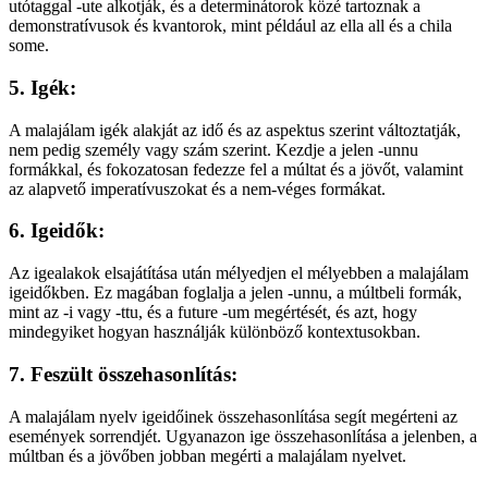
utótaggal -ute alkotják, és a determinátorok közé tartoznak a
demonstratívusok és kvantorok, mint például az ella all és a chila
some.
5. Igék:
A malajálam igék alakját az idő és az aspektus szerint változtatják,
nem pedig személy vagy szám szerint. Kezdje a jelen -unnu
formákkal, és fokozatosan fedezze fel a múltat és a jövőt, valamint
az alapvető imperatívuszokat és a nem-véges formákat.
6. Igeidők:
Az igealakok elsajátítása után mélyedjen el mélyebben a malajálam
igeidőkben. Ez magában foglalja a jelen -unnu, a múltbeli formák,
mint az -i vagy -ttu, és a future -um megértését, és azt, hogy
mindegyiket hogyan használják különböző kontextusokban.
7. Feszült összehasonlítás:
A malajálam nyelv igeidőinek összehasonlítása segít megérteni az
események sorrendjét. Ugyanazon ige összehasonlítása a jelenben, a
múltban és a jövőben jobban megérti a malajálam nyelvet.