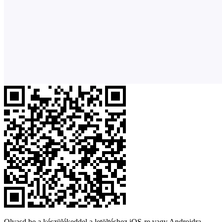
Olvasd be a készülékeddel a letöltéshez iOS-re vagy Androidra