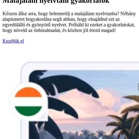
Malajálam nyelvtani gyakorlatok
Készen állsz arra, hogy belemerülj a malajálam nyelvtanba? Néhány
alapismeret begyakorlása segít abban, hogy elsajátítsd ezt az
egyedülálló és gyönyörű nyelvet. Próbáld ki ezeket a gyakorlatokat,
hogy növeld az önbizalmadat, és közben jól érezd magad!
Kezdjük el