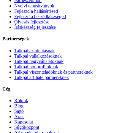
Párbeszédmód
Nyelvi tanúsítványok
Fejleszd a hallásértésed
Fejleszd a beszédkészséged
Olvasás fejlesztése
Íráskészség fejlesztése
Partnerségek
Talkpal az oktatásnak
Talkpal vállalkozásoknak
Talkpal nagyvállalatoknak
Talkpal nonprofitoknak
Talkpal viszonteladóknak és partnereknek
Talkpal affiliate partnereknek
Cég
Rólunk
Blog
Sajtó
Árak
Kapcsolat
Súgóközpont
Adatvédelmi szabályzat