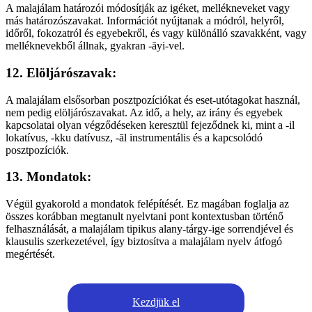
A malajálam határozói módosítják az igéket, mellékneveket vagy
más határozószavakat. Információt nyújtanak a módról, helyről,
időről, fokozatról és egyebekről, és vagy különálló szavakként, vagy
melléknevekből állnak, gyakran -āyi-vel.
12. Elöljárószavak:
A malajálam elsősorban posztpozíciókat és eset-utótagokat használ,
nem pedig elöljárószavakat. Az idő, a hely, az irány és egyebek
kapcsolatai olyan végződéseken keresztül fejeződnek ki, mint a -il
lokatívus, -kku datívusz, -āl instrumentális és a kapcsolódó
posztpozíciók.
13. Mondatok:
Végül gyakorold a mondatok felépítését. Ez magában foglalja az
összes korábban megtanult nyelvtani pont kontextusban történő
felhasználását, a malajálam tipikus alany-tárgy-ige sorrendjével és
klausulis szerkezetével, így biztosítva a malajálam nyelv átfogó
megértését.
Kezdjük el