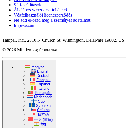
Süti-beállítások
Általános szerződési feltételek
Végfelhasználói licencszerződés
Ne add el/oszd meg a személyes adataimat
Impresszum
Talkpal, Inc., 2810 N Church St, Wilmington, Delaware 19802, US
© 2026 Minden jog fenntartva.
Magyar
English
Deutsch
Français
Español
Italiano
Português
Nederlands
Suomi
Svenska
Čeština
日本語
中文 (简体)
हिंदी