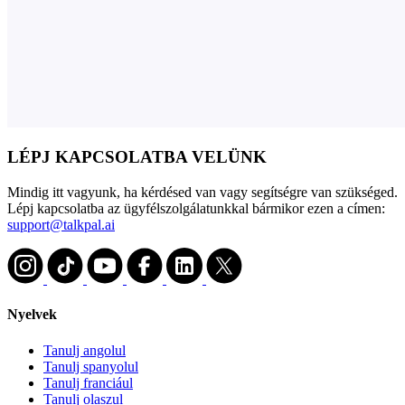
LÉPJ KAPCSOLATBA VELÜNK
Mindig itt vagyunk, ha kérdésed van vagy segítségre van szükséged.
Lépj kapcsolatba az ügyfélszolgálatunkkal bármikor ezen a címen:
support@talkpal.ai
Nyelvek
Tanulj angolul
Tanulj spanyolul
Tanulj franciául
Tanulj olaszul