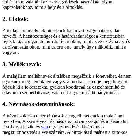
kal és -mar, valamint az esetvégződések használatát olyan
kapcsolatokhoz, mint a hely és a birtoklás.
2. Cikkek:
A malajálam nyelvnek nincsenek határozott vagy határozatlan
névelői. A határozottságot és a határozatlanságot a kontextusban
fejezik ki, az olyan demonstratívumokon, mint az ee ez és aa az, és
az olyan számokon, mint az oru one, amely úgy működik, mint a
vagy an.
3. Melléknevek:
A malajálam melléknevek általában megelőzik a főneveiket, és nem
egyeznek meg nemükben vagy számukban. Ismerje meg, hogyan
fejezik ki a fokozatokat, gyakran kooduthal az összehasonlító és
ettavum a szuperlatívusz, valamint a gyakori állítmányminták.
4. Névmások/determinánsok:
A névmások és a determinánsok elengedhetetlenek a malajálam
nyelvben; A személyes névmások az udvariasságot és a társadalmi
távolságot jelzik, és
van
egy befogadó és kizárólagos
megkülönböztetés a We számára. A birtoklást általában a birtokos