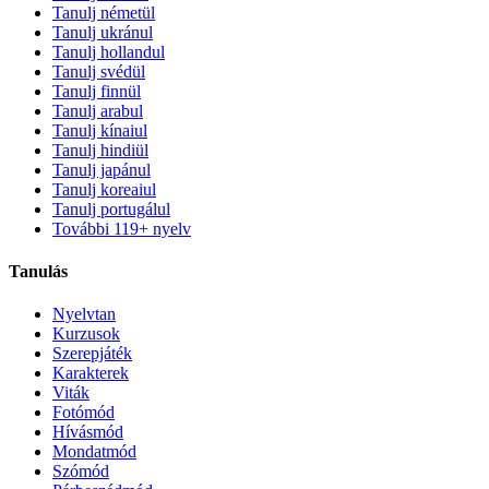
Tanulj németül
Tanulj ukránul
Tanulj hollandul
Tanulj svédül
Tanulj finnül
Tanulj arabul
Tanulj kínaiul
Tanulj hindiül
Tanulj japánul
Tanulj koreaiul
Tanulj portugálul
További 119+ nyelv
Tanulás
Nyelvtan
Kurzusok
Szerepjáték
Karakterek
Viták
Fotómód
Hívásmód
Mondatmód
Szómód