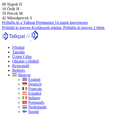
00
Napok
D
16
Órák
H
59
Percek
M
41
Másodpercek
S
Próbálja ki a Talkpal Premiumot 14 napig ingyenesen
Próbáld ki ingyen
Korlátozott ajánlat:
Próbálja ki ingyen 2 hétig
Főoldal
Tanulás
Üzleti Célra
Oktatás Céljából
Regisztrálj
Belépés
Magyar
English
Deutsch
Français
Español
Italiano
Português
Nederlands
Suomi