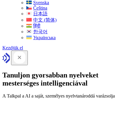
Svenska
Čeština
日本語
中文 (简体)
हिंदी
한국어
Українська
Kezdjük el
Tanuljon gyorsabban nyelveket
mesterséges intelligenciával
A Talkpal a AI a saját, személyes nyelvtanároddá varázsolja