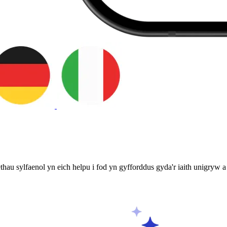
hau sylfaenol yn eich helpu i fod yn gyfforddus gyda'r iaith unigryw 