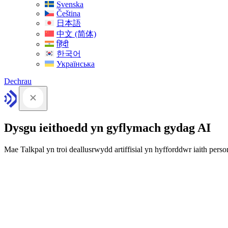
Svenska
Čeština
日本語
中文 (简体)
हिंदी
한국어
Українська
Dechrau
Dysgu ieithoedd yn gyflymach gydag AI
Mae Talkpal yn troi deallusrwydd artiffisial yn hyfforddwr iaith person