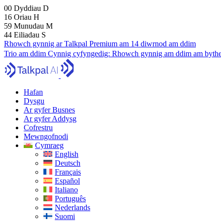
00
Dyddiau
D
16
Oriau
H
59
Munudau
M
43
Eiliadau
S
Rhowch gynnig ar Talkpal Premium am 14 diwrnod am ddim
Trio am ddim
Cynnig cyfyngedig:
Rhowch gynnig am ddim am bythe
Hafan
Dysgu
Ar gyfer Busnes
Ar gyfer Addysg
Cofrestru
Mewngofnodi
Cymraeg
English
Deutsch
Français
Español
Italiano
Português
Nederlands
Suomi