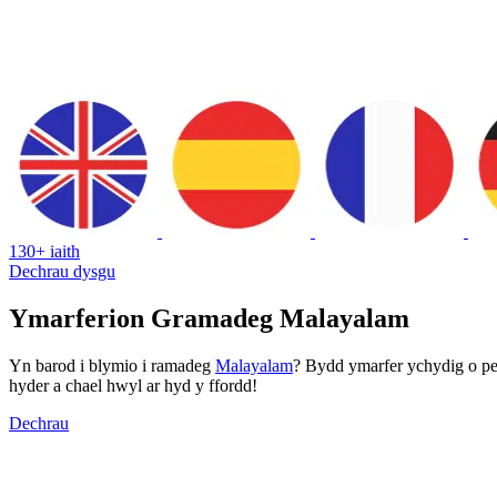
130+ iaith
Dechrau dysgu
Ymarferion Gramadeg Malayalam
Yn barod i blymio i ramadeg
Malayalam
? Bydd ymarfer ychydig o pet
hyder a chael hwyl ar hyd y ffordd!
Dechrau