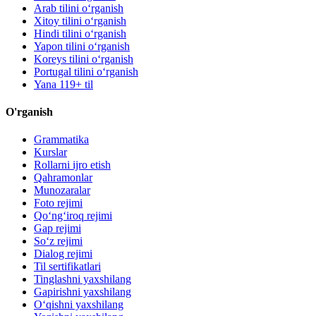
Arab tilini oʻrganish
Xitoy tilini oʻrganish
Hindi tilini oʻrganish
Yapon tilini oʻrganish
Koreys tilini oʻrganish
Portugal tilini oʻrganish
Yana 119+ til
O'rganish
Grammatika
Kurslar
Rollarni ijro etish
Qahramonlar
Munozaralar
Foto rejimi
Qo‘ng‘iroq rejimi
Gap rejimi
So‘z rejimi
Dialog rejimi
Til sertifikatlari
Tinglashni yaxshilang
Gapirishni yaxshilang
O‘qishni yaxshilang