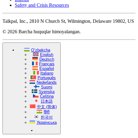
Safety and Crisis Resources
Talkpal, Inc., 2810 N Church St, Wilmington, Delaware 19802, US
© 2026 Barcha huquqlar himoyalangan.
O‘zbekcha
English
Deutsch
Français
Español
Italiano
Português
Nederlands
Suomi
Svenska
Čeština
日本語
中文 (简体)
हिंदी
한국어
Українська