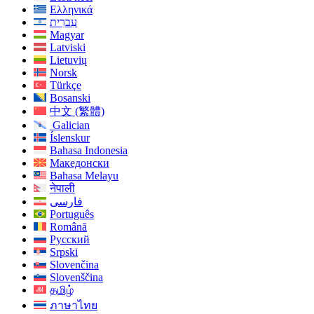
Ελληνικά
עִברִית
Magyar
Latviski
Lietuvių
Norsk
Türkçe
Bosanski
中文 (繁體)
Galician
Íslenskur
Bahasa Indonesia
Македонски
Bahasa Melayu
नेपाली
فارسی
Português
Română
Русский
Srpski
Slovenčina
Slovenščina
தமிழ்
ภาษาไทย