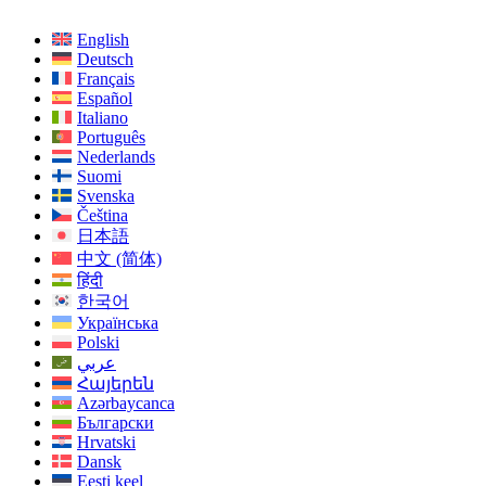
English
Deutsch
Français
Español
Italiano
Português
Nederlands
Suomi
Svenska
Čeština
日本語
中文 (简体)
हिंदी
한국어
Українська
Polski
عربي
Հայերեն
Azərbaycanca
Български
Hrvatski
Dansk
Eesti keel