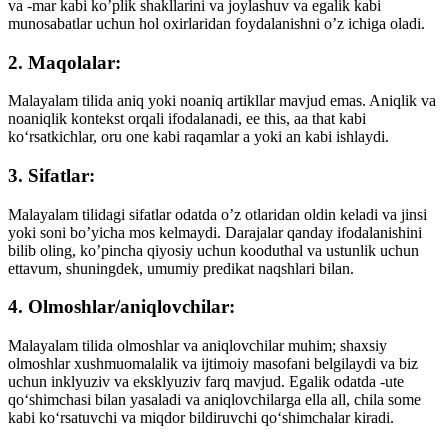
va -mar kabi ko’plik shakllarini va joylashuv va egalik kabi
munosabatlar uchun hol oxirlaridan foydalanishni o’z ichiga oladi.
2. Maqolalar:
Malayalam tilida aniq yoki noaniq artikllar mavjud emas. Aniqlik va
noaniqlik kontekst orqali ifodalanadi, ee this, aa that kabi
ko‘rsatkichlar, oru one kabi raqamlar a yoki an kabi ishlaydi.
3. Sifatlar:
Malayalam tilidagi sifatlar odatda o’z otlaridan oldin keladi va jinsi
yoki soni bo’yicha mos kelmaydi. Darajalar qanday ifodalanishini
bilib oling, ko’pincha qiyosiy uchun kooduthal va ustunlik uchun
ettavum, shuningdek, umumiy predikat naqshlari bilan.
4. Olmoshlar/aniqlovchilar:
Malayalam tilida olmoshlar va aniqlovchilar muhim; shaxsiy
olmoshlar xushmuomalalik va ijtimoiy masofani belgilaydi va biz
uchun inklyuziv va eksklyuziv farq mavjud. Egalik odatda -ute
qoʻshimchasi bilan yasaladi va aniqlovchilarga ella all, chila some
kabi koʻrsatuvchi va miqdor bildiruvchi qoʻshimchalar kiradi.