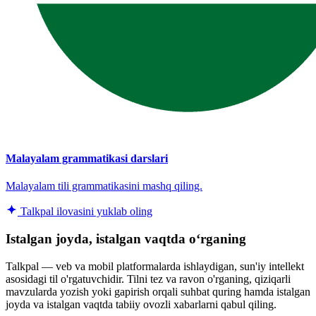
Malayalam grammatikasi darslari
Malayalam tili grammatikasini mashq qiling.
Talkpal ilovasini yuklab oling
Istalgan joyda, istalgan vaqtda oʻrganing
Talkpal — veb va mobil platformalarda ishlaydigan, sun'iy intellekt
asosidagi til o'rgatuvchidir. Tilni tez va ravon o'rganing, qiziqarli
mavzularda yozish yoki gapirish orqali suhbat quring hamda istalgan
joyda va istalgan vaqtda tabiiy ovozli xabarlarni qabul qiling.