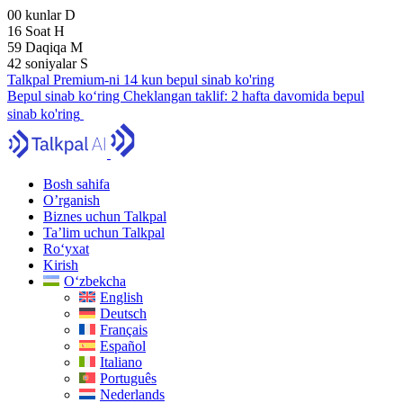
00
kunlar
D
16
Soat
H
59
Daqiqa
M
41
soniyalar
S
Talkpal Premium-ni 14 kun bepul sinab ko'ring
Bepul sinab ko‘ring
Cheklangan taklif:
2 hafta davomida bepul
sinab ko'ring
Bosh sahifa
O’rganish
Biznes uchun Talkpal
Ta’lim uchun Talkpal
Ro‘yxat
Kirish
O‘zbekcha
English
Deutsch
Français
Español
Italiano
Português
Nederlands