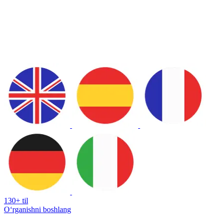
130+ til
Oʻrganishni boshlang