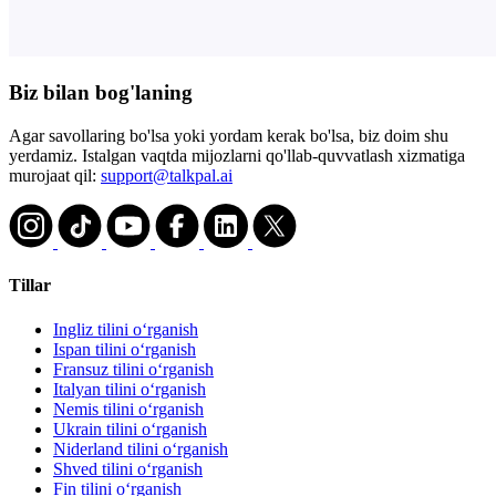
Biz bilan bog'laning
Agar savollaring bo'lsa yoki yordam kerak bo'lsa, biz doim shu
yerdamiz. Istalgan vaqtda mijozlarni qo'llab-quvvatlash xizmatiga
murojaat qil:
support@talkpal.ai
Tillar
Ingliz tilini oʻrganish
Ispan tilini oʻrganish
Fransuz tilini oʻrganish
Italyan tilini oʻrganish
Nemis tilini oʻrganish
Ukrain tilini oʻrganish
Niderland tilini oʻrganish
Shved tilini oʻrganish
Fin tilini oʻrganish