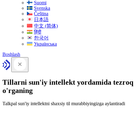
Suomi
Svenska
Čeština
日本語
中文 (简体)
हिंदी
한국어
Українська
Boshlash
Tillarni sun'iy intellekt yordamida tezroq
o'rganing
Talkpal sun'iy intellektni shaxsiy til murabbiyingizga aylantiradi