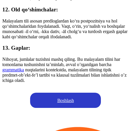
12. Old qo‘shimchalar:
Malayalam tili asosan predloglardan koʻra postpozitsiya va hol
qoʻshimchalaridan foydalanadi. Vaqt, o‘rin, yo‘nalish va boshqalar
munosabati -il ​​o‘rni, -kku dativ, -āl cholg‘u va turdosh ergash gaplar
kabi qo‘shimchalar orqali ifodalanadi.
13. Gaplar:
Nihoyat, jumlalar tuzishni mashq qiling. Bu malayalam tilini har
tomonlama tushunishni ta’minlab, avval o’rganilgan barcha
grammatika
nuqtalarini kontekstda, malayalam tilining tipik
predmet-ob’ekt-fe’l tartibi va klausal tuzilmalari bilan ishlatishni o’z
ichiga oladi.
Boshlash