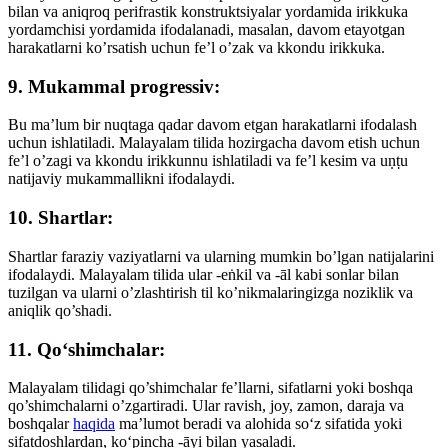
bilan va aniqroq perifrastik konstruktsiyalar yordamida irikkuka
yordamchisi yordamida ifodalanadi, masalan, davom etayotgan
harakatlarni ko’rsatish uchun fe’l o’zak va kkondu irikkuka.
9. Mukammal progressiv:
Bu ma’lum bir nuqtaga qadar davom etgan harakatlarni ifodalash
uchun ishlatiladi. Malayalam tilida hozirgacha davom etish uchun
fe’l o’zagi va kkondu irikkunnu ishlatiladi va fe’l kesim va uṇṭu
natijaviy mukammallikni ifodalaydi.
10. Shartlar:
Shartlar faraziy vaziyatlarni va ularning mumkin bo’lgan natijalarini
ifodalaydi. Malayalam tilida ular -eṅkil va -āl kabi sonlar bilan
tuzilgan va ularni o’zlashtirish til ko’nikmalaringizga noziklik va
aniqlik qo’shadi.
11. Qo‘shimchalar:
Malayalam tilidagi qo’shimchalar fe’llarni, sifatlarni yoki boshqa
qo’shimchalarni o’zgartiradi. Ular ravish, joy, zamon, daraja va
boshqalar
haqida
maʼlumot beradi va alohida soʻz sifatida yoki
sifatdoshlardan, koʻpincha -āyi bilan yasaladi.