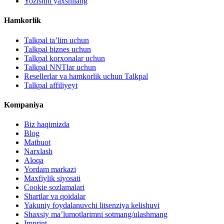
Yozishni yaxshilang
Hamkorlik
Talkpal ta’lim uchun
Talkpal biznes uchun
Talkpal korxonalar uchun
Talkpal NNTlar uchun
Resellerlar va hamkorlik uchun Talkpal
Talkpal affiliyeyt
Kompaniya
Biz haqimizda
Blog
Matbuot
Narxlash
Aloqa
Yordam markazi
Maxfiylik siyosati
Cookie sozlamalari
Shartlar va qoidalar
Yakuniy foydalanuvchi litsenziya kelishuvi
Shaxsiy ma’lumotlarimni sotmang/ulashmang
Imprint