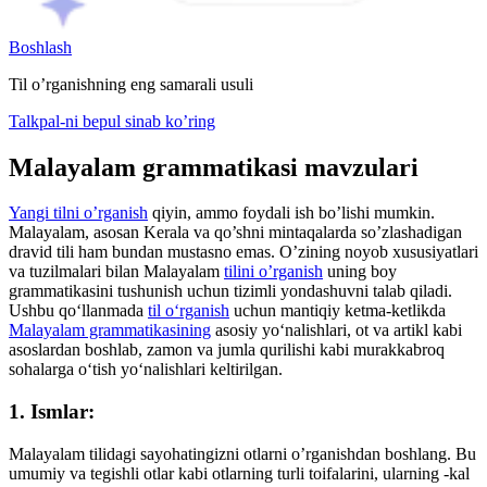
Boshlash
Til o’rganishning eng samarali usuli
Talkpal-ni bepul sinab ko’ring
Malayalam grammatikasi mavzulari
Yangi tilni o’rganish
qiyin, ammo foydali ish bo’lishi mumkin.
Malayalam, asosan Kerala va qo’shni mintaqalarda so’zlashadigan
dravid tili ham bundan mustasno emas. O’zining noyob xususiyatlari
va tuzilmalari bilan Malayalam
tilini o’rganish
uning boy
grammatikasini tushunish uchun tizimli yondashuvni talab qiladi.
Ushbu qoʻllanmada
til oʻrganish
uchun mantiqiy ketma-ketlikda
Malayalam grammatikasining
asosiy yoʻnalishlari, ot va artikl kabi
asoslardan boshlab, zamon va jumla qurilishi kabi murakkabroq
sohalarga oʻtish yoʻnalishlari keltirilgan.
1. Ismlar:
Malayalam tilidagi sayohatingizni otlarni o’rganishdan boshlang. Bu
umumiy va tegishli otlar kabi otlarning turli toifalarini, ularning -kal