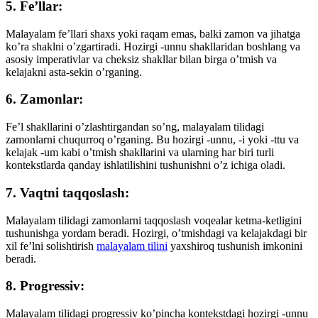
5. Fe’llar:
Malayalam fe’llari shaxs yoki raqam emas, balki zamon va jihatga
ko’ra shaklni o’zgartiradi. Hozirgi -unnu shakllaridan boshlang va
asosiy imperativlar va cheksiz shakllar bilan birga o’tmish va
kelajakni asta-sekin o’rganing.
6. Zamonlar:
Fe’l shakllarini o’zlashtirgandan so’ng, malayalam tilidagi
zamonlarni chuqurroq o’rganing. Bu hozirgi -unnu, -i yoki -ttu va
kelajak -um kabi o’tmish shakllarini va ularning har biri turli
kontekstlarda qanday ishlatilishini tushunishni o’z ichiga oladi.
7. Vaqtni taqqoslash:
Malayalam tilidagi zamonlarni taqqoslash voqealar ketma-ketligini
tushunishga yordam beradi. Hozirgi, o’tmishdagi va kelajakdagi bir
xil fe’lni solishtirish
malayalam tilini
yaxshiroq tushunish imkonini
beradi.
8. Progressiv:
Malayalam tilidagi progressiv ko’pincha kontekstdagi hozirgi -unnu