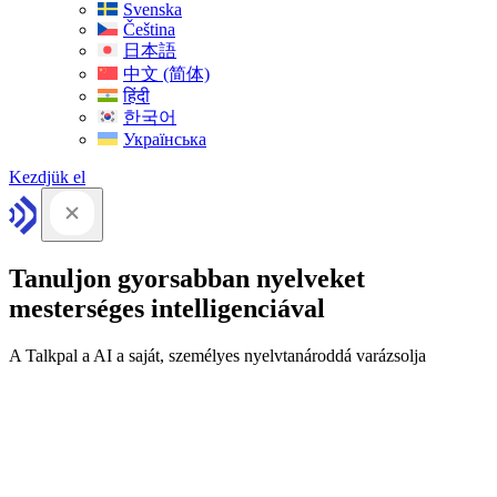
Svenska
Čeština
日本語
中文 (简体)
हिंदी
한국어
Українська
Kezdjük el
Tanuljon gyorsabban nyelveket
mesterséges intelligenciával
A Talkpal a AI a saját, személyes nyelvtanároddá varázsolja