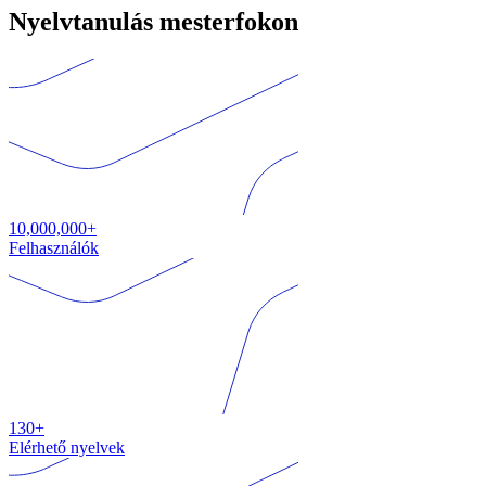
Nyelvtanulás mesterfokon
10,000,000+
Felhasználók
130+
Elérhető nyelvek