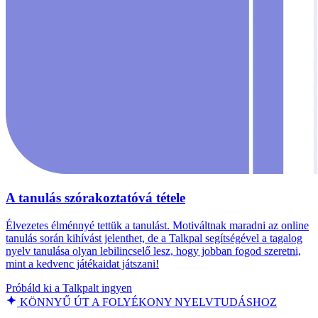
A tanulás szórakoztatóvá tétele
Élvezetes élménnyé tettük a tanulást. Motiváltnak maradni az online
tanulás során kihívást jelenthet, de a Talkpal segítségével a tagalog
nyelv tanulása olyan lebilincselő lesz, hogy jobban fogod szeretni,
mint a kedvenc játékaidat játszani!
Próbáld ki a Talkpalt ingyen
KÖNNYŰ ÚT A FOLYÉKONY NYELVTUDÁSHOZ