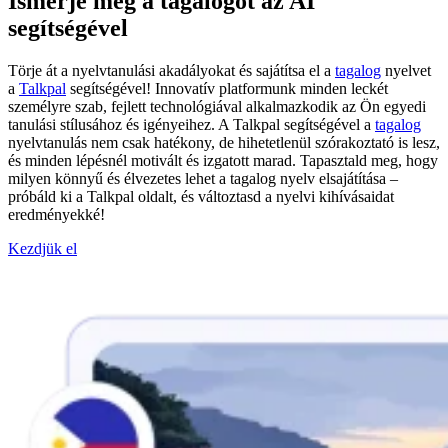
Ismerje meg a tagalogot az AI
segítségével
Törje át a nyelvtanulási akadályokat és sajátítsa el a
tagalog
nyelvet
a
Talkpal
segítségével! Innovatív platformunk minden leckét
személyre szab, fejlett technológiával alkalmazkodik az Ön egyedi
tanulási stílusához és igényeihez. A Talkpal segítségével a
tagalog
nyelvtanulás nem csak hatékony, de hihetetlenül szórakoztató is lesz,
és minden lépésnél motivált és izgatott marad. Tapasztald meg, hogy
milyen könnyű és élvezetes lehet a tagalog nyelv elsajátítása –
próbáld ki a Talkpal oldalt, és változtasd a nyelvi kihívásaidat
eredményekké!
Kezdjük el