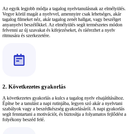
Az egyik legjobb módja a tagalog nyelvtanulásnak az elmélyülés.
Vegye körül magát a nyelvvel, amennyire csak lehetséges, akár
tagalog filmeket néz, akár tagalog zenét hallgat, vagy beszélget
anyanyelvi beszélőkkel. Az elmélyülés segít természetes módon
felvenni az új szavakat és kifejezéseket, és ráérezhet a nyelv
ritmusára és szerkezetére.
2. Következetes gyakorlás
A következetes gyakorlás a kulcs a tagalog nyelv elsajátításához.
Építse be a tanulást a napi rutinjába, legyen szó akár a nyelvtani
szabályok vagy a beszédkészség gyakorlásáról. A napi gyakorlás
segít fenntartani a motivációt, és biztosítja a folyamatos fejlődést a
folyékony beszéd felé.