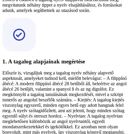
megvitatunk néhány tippet a nyelv elsajátításához, és forrásokat
adunk, amelyek segíthetnek az utazásod során.
1. A tagalog alapjainak megértése
Először is, vizsgáljuk meg a tagalog nyelv néhány alapvető
aspektusát, amelyeket tudnod kell, mielőtt belevágsz: – A filippínó
ábécé: A modern filippínó ábécé 28 betűből áll, beleértve az angol
ábécé 26 betűjét, valamint a spanyol ñ és az ng digráfot. Ez
megkönnyíti a tagalog tanulásának megkezdését, mivel a szkript
ismerős az angolul beszélők számára. – Kiejtés: A tagalog kiejtés
viszonylag egyszerű, minden egyes betű egy adott hangnak felel
meg. A nyelv szótagidőzített, ami azt jelenti, hogy minden szótag
egyenlő súlyt és stresszt hordoz. – Nyelvtan: A tagalog nyelvtan
meglehetősen különbözik az angol nyelvtantól, egyedi
mondatszerkezetekkel és igekötőkkel. Ez azonban nem olyan
bonyolult, mint más nyelvek, így viszonylag könnyű megtanulni.