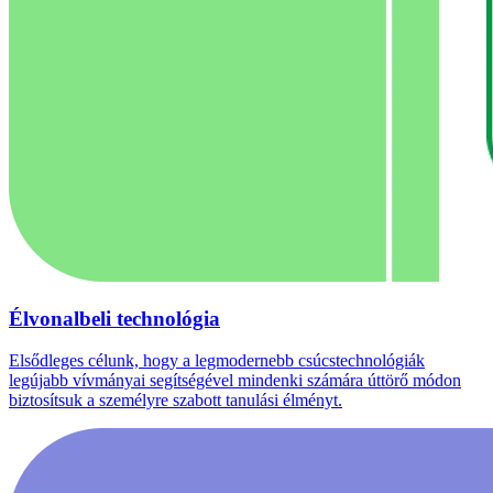
Élvonalbeli technológia
Elsődleges célunk, hogy a legmodernebb csúcstechnológiák
legújabb vívmányai segítségével mindenki számára úttörő módon
biztosítsuk a személyre szabott tanulási élményt.