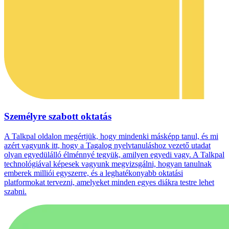
Személyre szabott oktatás
A Talkpal oldalon megértjük, hogy mindenki másképp tanul, és mi
azért vagyunk itt, hogy a Tagalog nyelvtanuláshoz vezető utadat
olyan egyedülálló élménnyé tegyük, amilyen egyedi vagy. A Talkpal
technológiával képesek vagyunk megvizsgálni, hogyan tanulnak
emberek milliói egyszerre, és a leghatékonyabb oktatási
platformokat tervezni, amelyeket minden egyes diákra testre lehet
szabni.