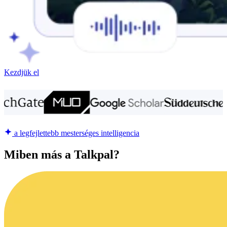
Kezdjük el
a legfejlettebb mesterséges intelligencia
Miben más a Talkpal?