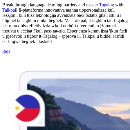
Break through language learning barriers and master
Tagalog
with
Talkpal
! Il-pjattaforma innovattiva tagħna tippersonalizza kull
lezzjoni, billi tuża teknoloġija avvanzata biex tadatta għall-istil u l-
ħtiġijiet ta 'tagħlim uniku tiegħek. Ma 'Talkpal, it-tagħlim tat-Tagalog
isir mhux biss effettiv iżda wkoll oerhört divertenti, u jżommek
motivat u eċċitat f'kull pass tat-triq. Esperjenza kemm jista 'jkun faċli
u pjaċevoli li tiġbor it-Tagalog – ipprova lil Talkpal u biddel l-isfidi
tal-lingwa tiegħek f'kisbiet!
Ibda