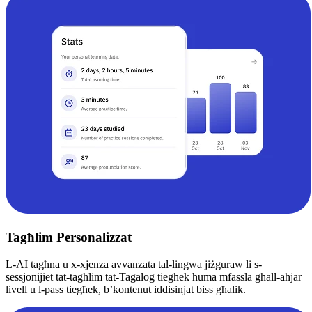
Tagħlim Personalizzat
L-AI tagħna u x-xjenza avvanzata tal-lingwa jiżguraw li s-
sessjonijiet tat-tagħlim tat-Tagalog tiegħek huma mfassla għall-aħjar
livell u l-pass tiegħek, b’kontenut iddisinjat biss għalik.