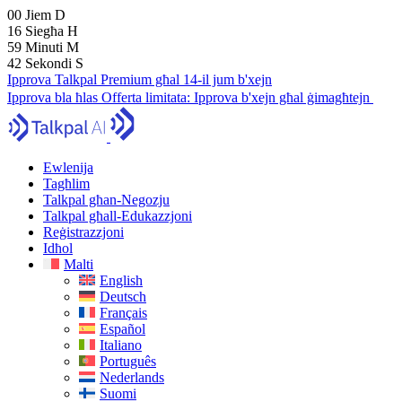
00
Jiem
D
16
Siegħa
H
59
Minuti
M
41
Sekondi
S
Ipprova Talkpal Premium għal 14-il jum b'xejn
Ipprova bla ħlas
Offerta limitata:
Ipprova b'xejn għal ġimagħtejn
Ewlenija
Tagħlim
Talkpal għan-Negozju
Talkpal għall-Edukazzjoni
Reġistrazzjoni
Idħol
Malti
English
Deutsch
Français
Español
Italiano
Português
Nederlands
Suomi