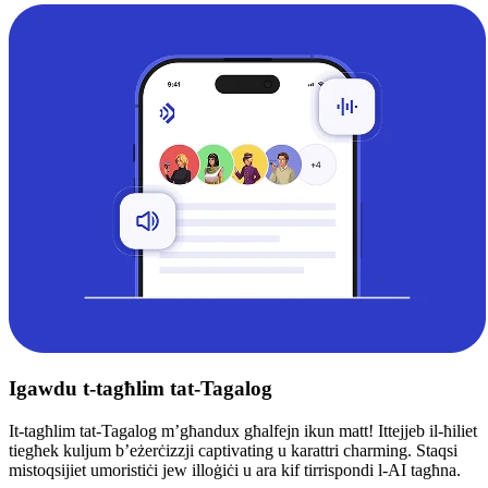
Igawdu t-tagħlim tat-Tagalog
It-tagħlim tat-Tagalog m’għandux għalfejn ikun matt! Ittejjeb il-ħiliet
tiegħek kuljum b’eżerċizzji captivating u karattri charming. Staqsi
mistoqsijiet umoristiċi jew illoġiċi u ara kif tirrispondi l-AI tagħna.