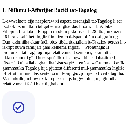
1. Nifhmu l-Affarijiet Bażiċi tat-Tagalog
L-ewwelnett, ejja nesploraw xi aspetti essenzjali tat-Tagalog li ser
ikollok bżonn tkun taf qabel ma tgħaddas fihom: – L-Alfabett
Filippin: L-alfabett Filippin modern jikkonsisti fi 28 ittra, inklużi s-
26 ittra tal-alfabett Ingliż flimkien mal-Ispanjol ñ u d-digrafu ng.
Dan jagħmilha aktar faċli biex tibda titgħallem it-Tagalog peress li l-
iskript huwa familjari għal kelliema Ingliżi. – Pronunzja: Il-
pronunzja tat-Tagalog hija relattivament sempliċi, b'kull ittra
tikkorrispondi għal ħoss speċifiku. Il-lingwa hija sillaba-timed, li
jfisser li kull sillaba għandha l-istess piż u enfasi. – Grammatika: Il-
grammatika Tagalog hija pjuttost differenti mill-grammatika Ingliża,
bl-istrutturi uniċi tas-sentenzi u l-konjugazzjonijiet tal-verbi tagħha.
Madankollu, mhuwiex kumpless daqs lingwi oħra, u jagħmilha
relattivament faċli biex titgħallem.