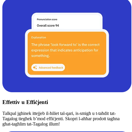
Effettiv u Effiċjenti
Talkpal jgħinek ittejjeb il-ħiliet tal-qari, is-smigħ u t-taħdit tat-
Tagalog tiegħek b’mod effiċjenti. Skopri l-aħħar prodott tagħna
għat-tagħlim tat-Tagalog illum!