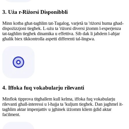
3. Uża r-Riżorsi Disponibbli
Minn kotba għat-tagħlim tat-Tagalog, varjetà ta 'riżorsi huma għad-
dispożizzjoni tiegħek. L-użu ta 'riżorsi diversi jżomm l-esperjenza
tat-tagħlim tiegħek dinamika u effettiva. Sib dak li jaħdem l-aħjar
għalik biex tikkontrolla aspetti differenti tal-lingwa.
4. Iffoka fuq vokabularju rilevanti
Minflok tipprova titgħallem kull kelma, iffoka fuq vokabularju
rilevanti għall-interessi u l-ħajja ta 'kuljum tiegħek. Dan jagħmel it-
tagħlim aktar impenjattiv u jgħinek iżżomm kliem ġdid aktar
faċilment.