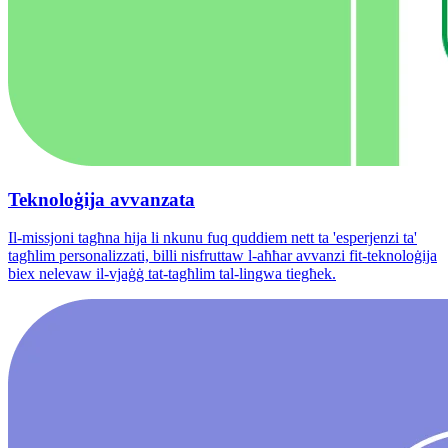
Teknoloġija avvanzata
Il-missjoni tagħna hija li nkunu fuq quddiem nett ta 'esperjenzi ta'
tagħlim personalizzati, billi nisfruttaw l-aħħar avvanzi fit-teknoloġija
biex nelevaw il-vjaġġ tat-tagħlim tal-lingwa tiegħek.