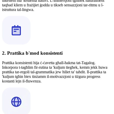
titkellem ma' kelliema nattivi. L-immersjoni tgħinek naturalment
taqbad kliem u frażijiet ġodda u tikseb sensazzjoni tar-ritmu u l-
istruttura tal-lingwa.
2. Prattika b'mod konsistenti
Prattika konsistenti hija ċ-ċavetta għall-ħakma tat-Tagalog.
Inkorpora t-tagħlim fir-rutina ta 'kuljum tiegħek, kemm jekk huwa
prattika tar-regoli tal-grammatika jew ħiliet ta' taħdit. Il-prattika ta
'kuljum tgħin biex tinżamm il-motivazzjoni u tiżgura progress
kostanti lejn il-fluwenza.