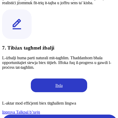
realistiċi jżommuk fit-triq it-tajba u joffru sens ta' kisba.
7. Tibżax tagħmel żbalji
L-iżbalji huma parti naturali mit-tagħlim. Tħaddanhom bħala
opportunitajiet siewja biex titjieb. Iffoka fuq il-progress u gawdi l-
proċess tat-tagħlim.
Ibda
L-aktar mod effiċjenti biex titgħallem lingwa
Ipprova Talkpal b’xejn