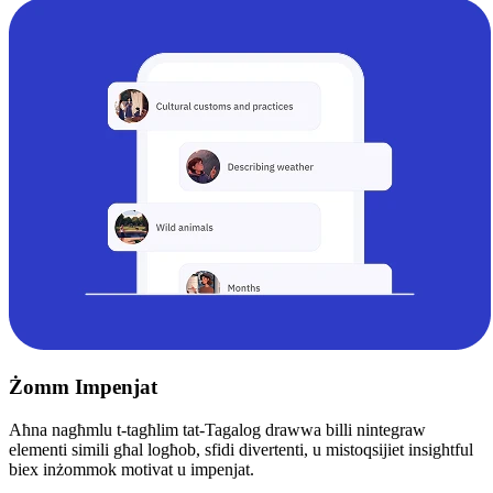
Żomm Impenjat
Aħna nagħmlu t-tagħlim tat-Tagalog drawwa billi nintegraw
elementi simili għal logħob, sfidi divertenti, u mistoqsijiet insightful
biex inżommok motivat u impenjat.