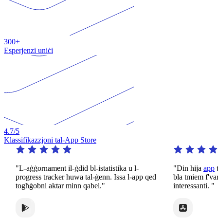
300+
Esperjenzi uniċi
4.7
/5
Klassifikazzjoni tal-App Store
"L-aġġornament il-ġdid bl-istatistika u l-
"Din hija
app
tassew
progress tracker huwa tal-ġenn. Issa l-app qed
bla tmiem f'varjetà 
togħġobni aktar minn qabel."
interessanti. "