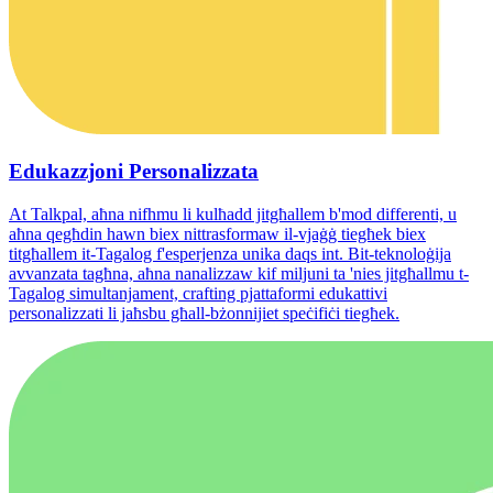
Edukazzjoni Personalizzata
At Talkpal, aħna nifhmu li kulħadd jitgħallem b'mod differenti, u
aħna qegħdin hawn biex nittrasformaw il-vjaġġ tiegħek biex
titgħallem it-Tagalog f'esperjenza unika daqs int. Bit-teknoloġija
avvanzata tagħna, aħna nanalizzaw kif miljuni ta 'nies jitgħallmu t-
Tagalog simultanjament, crafting pjattaformi edukattivi
personalizzati li jaħsbu għall-bżonnijiet speċifiċi tiegħek.