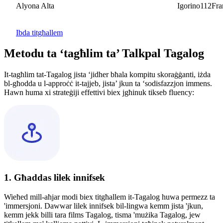
Alyona Alta
Igorino112France
Ibda titgħallem
Metodu ta ‘tagħlim ta’ Talkpal Tagalog
It-tagħlim tat-Tagalog jista ‘jidher bħala kompitu skoraġġanti, iżda
bl-għodda u l-approċċ it-tajjeb, jista’ jkun ta ‘sodisfazzjon immens.
Hawn huma xi strateġiji effettivi biex jgħinuk tikseb fluency:
1. Għaddas lilek innifsek
Wieħed mill-aħjar modi biex titgħallem it-Tagalog huwa permezz ta
'immersjoni. Dawwar lilek innifsek bil-lingwa kemm jista 'jkun,
kemm jekk billi tara films Tagalog, tisma 'mużika Tagalog, jew