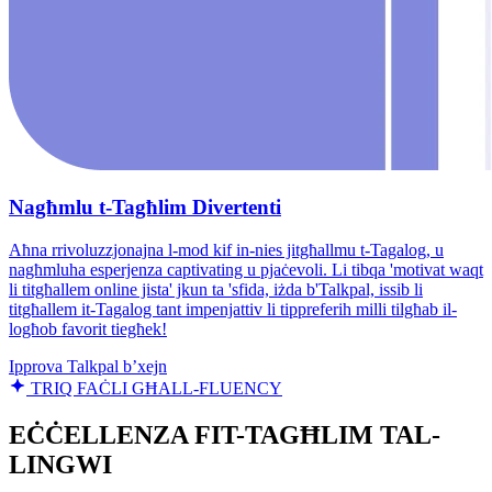
Nagħmlu t-Tagħlim Divertenti
Aħna rrivoluzzjonajna l-mod kif in-nies jitgħallmu t-Tagalog, u
nagħmluha esperjenza captivating u pjaċevoli. Li tibqa 'motivat waqt
li titgħallem online jista' jkun ta 'sfida, iżda b'Talkpal, issib li
titgħallem it-Tagalog tant impenjattiv li tippreferih milli tilgħab il-
logħob favorit tiegħek!
Ipprova Talkpal b’xejn
TRIQ FAĊLI GĦALL-FLUENCY
EĊĊELLENZA FIT-TAGĦLIM TAL-
LINGWI