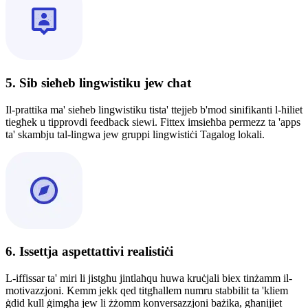
5. Sib sieħeb lingwistiku jew chat
Il-prattika ma' sieħeb lingwistiku tista' ttejjeb b'mod sinifikanti l-ħiliet
tiegħek u tipprovdi feedback siewi. Fittex imsieħba permezz ta 'apps
ta' skambju tal-lingwa jew gruppi lingwistiċi Tagalog lokali.
6. Issettja aspettattivi realistiċi
L-iffissar ta' miri li jistgħu jintlaħqu huwa kruċjali biex tinżamm il-
motivazzjoni. Kemm jekk qed titgħallem numru stabbilit ta 'kliem
ġdid kull ġimgħa jew li żżomm konversazzjoni bażika, għanijiet