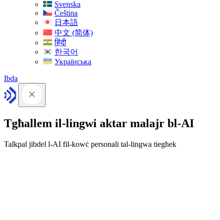
Svenska
Čeština
日本語
中文 (简体)
हिंदी
한국어
Українська
Ibda
Tgħallem il-lingwi aktar malajr bl-AI
Talkpal jibdel l-AI fil-kowċ personali tal-lingwa tiegħek