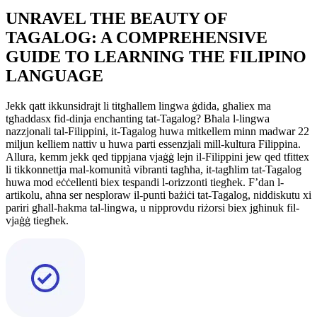
UNRAVEL THE BEAUTY OF
TAGALOG: A COMPREHENSIVE
GUIDE TO LEARNING THE FILIPINO
LANGUAGE
Jekk qatt ikkunsidrajt li titgħallem lingwa ġdida, għaliex ma
tgħaddasx fid-dinja enchanting tat-Tagalog? Bħala l-lingwa
nazzjonali tal-Filippini, it-Tagalog huwa mitkellem minn madwar 22
miljun kelliem nattiv u huwa parti essenzjali mill-kultura Filippina.
Allura, kemm jekk qed tippjana vjaġġ lejn il-Filippini jew qed tfittex
li tikkonnettja mal-komunità vibranti tagħha, it-tagħlim tat-Tagalog
huwa mod eċċellenti biex tespandi l-orizzonti tiegħek. F’dan l-
artikolu, aħna ser nesploraw il-punti bażiċi tat-Tagalog, niddiskutu xi
pariri għall-ħakma tal-lingwa, u nipprovdu riżorsi biex jgħinuk fil-
vjaġġ tiegħek.