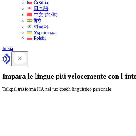
Čeština
日本語
中文 (简体)
हिंदी
한국어
Українська
Polski
Inizia
Impara le lingue più velocemente con l'intel
Talkpal trasforma l'IA nel tuo coach linguistico personale