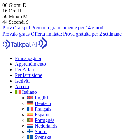
00
Giorni
D
16
Ore
H
59
Minuti
M
43
Secondi
S
Prova Talkpal Premium gratuitamente per 14 giorni
Provalo gratis
Offerta limitata:
Prova gratuita per 2 settimane
Prima pagina
Apprendimento
Per Affari
Per Istruzione
Iscriviti
Accedi
Italiano
English
Deutsch
Français
Español
Português
Nederlands
Suomi
Svenska