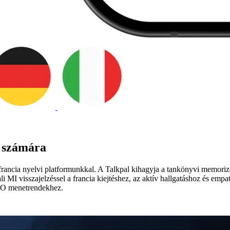
g számára
francia nyelvi platformunkkal. A Talkpal kihagyja a tankönyvi memorizá
i MI visszajelzéssel a francia kiejtéshez, az aktív hallgatáshoz és e
PO menetrendekhez.