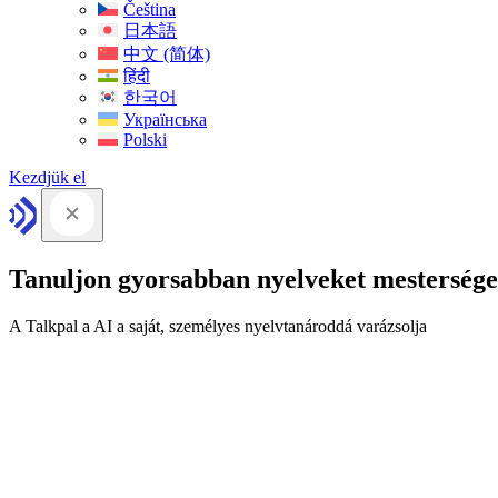
Čeština
日本語
中文 (简体)
हिंदी
한국어
Українська
Polski
Kezdjük el
Tanuljon gyorsabban nyelveket mesterséges
A Talkpal a AI a saját, személyes nyelvtanároddá varázsolja