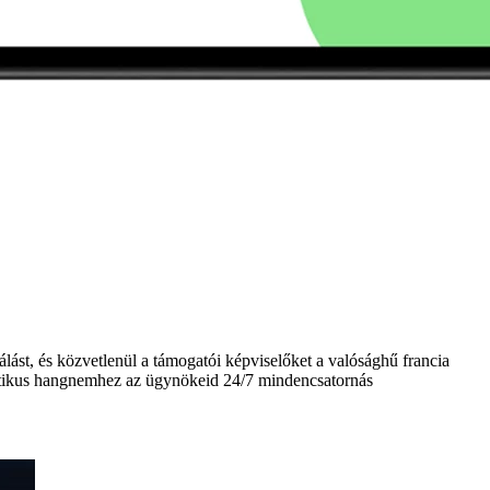
lást, és közvetlenül a támogatói képviselőket a valósághű francia
mpatikus hangnemhez az ügynökeid 24/7 mindencsatornás