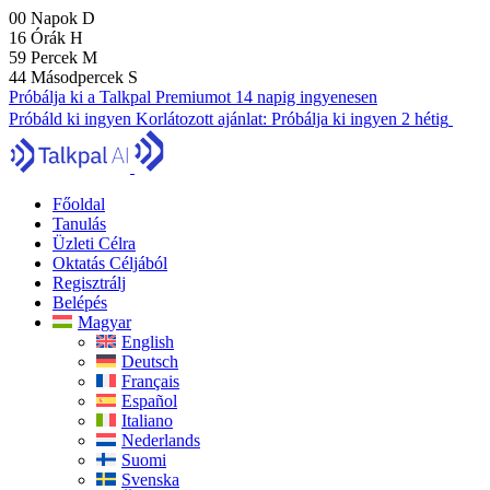
00
Napok
D
16
Órák
H
59
Percek
M
43
Másodpercek
S
Próbálja ki a Talkpal Premiumot 14 napig ingyenesen
Próbáld ki ingyen
Korlátozott ajánlat:
Próbálja ki ingyen 2 hétig
Főoldal
Tanulás
Üzleti Célra
Oktatás Céljából
Regisztrálj
Belépés
Magyar
English
Deutsch
Français
Español
Italiano
Nederlands
Suomi
Svenska