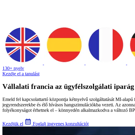
130+ nyelv
Kezdje el a tanulást
Vállalati francia az ügyfélszolgálati ipará
Emeld fel kapcsolattartó központja kétnyelvű szolgáltatását MI-alapú 
jegyrendszerekbe és élő hívásos hangszimulációkba vezeti. Az azonnal
folyékonyságot érhetnek el – könnyedén alkalmazkodva a változó B
Kezdjük el
Foglalj ingyenes konzultációt