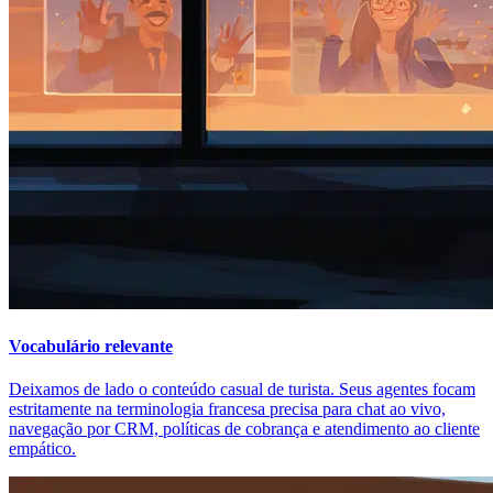
Vocabulário relevante
Deixamos de lado o conteúdo casual de turista. Seus agentes focam
estritamente na terminologia francesa precisa para chat ao vivo,
navegação por CRM, políticas de cobrança e atendimento ao cliente
empático.