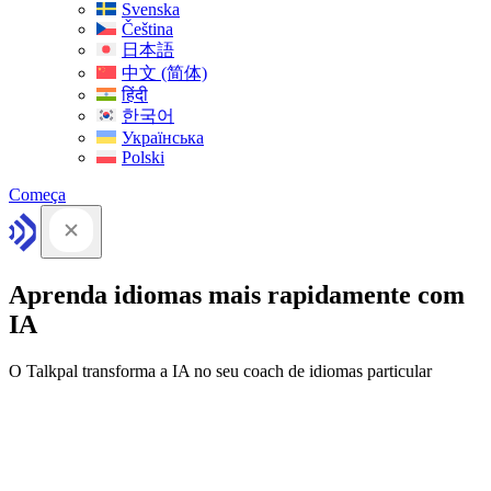
Svenska
Čeština
日本語
中文 (简体)
हिंदी
한국어
Українська
Polski
Começa
Aprenda idiomas mais rapidamente com
IA
O Talkpal transforma a IA no seu coach de idiomas particular