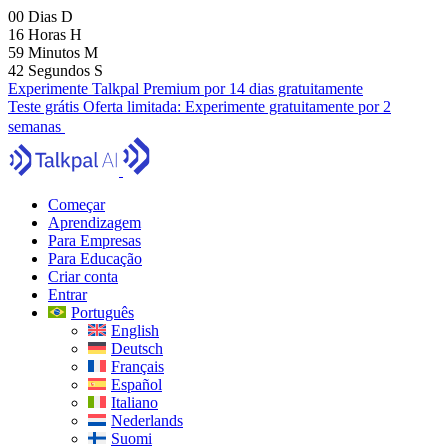
00
Dias
D
16
Horas
H
59
Minutos
M
41
Segundos
S
Experimente Talkpal Premium por 14 dias gratuitamente
Teste grátis
Oferta limitada:
Experimente gratuitamente por 2
semanas
Começar
Aprendizagem
Para Empresas
Para Educação
Criar conta
Entrar
Português
English
Deutsch
Français
Español
Italiano
Nederlands
Suomi