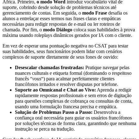
África. Primeiro,
o modo Word
introduz vocabulário vital de
suporte, cobrindo desde solução de problemas técnicos até
gerenciamento de contas. Em seguida, o
modo Frase
desafia os
alunos a entrelaçar esses termos nas frases claras e empáticas
necessárias para redigir respostas de e-mail ou ler roteiros de
chamada. Por fim, o
modo Diálogo
coloca suas habilidades à prova
máxima usando roleplays dinâmicos gerados por IA com o cliente.
Em vez de esperar uma pontuação negativa no CSAT para testar
suas habilidades, seus funcionários podem lidar com cenários
complexos de suporte diretamente de seus fones de ouvido:
Desescalar chamadas frustradas:
Pratique navegar pelas
nuances culturais e etiqueta formal (dominando o respeitoso
francês “
vous
“) para acalmar perfeitamente clientes
francófonos irritados e resolver disputas por telefone.
Suporte ao Omnicanal e Chat ao Vivo:
Aprenda a redigir
rapidamente respostas profissionais e sem erros de digitação
para questões complexas de cobrança ou consultas de conta,
usando uma formulação francesa precisa e empática.
Solução de Problemas Passo a Passo:
Desenvolva a
confiança oral necessária para guiar os usuários francófonos
por soluções técnicas de forma clara, garantindo que nenhuma
instrução se perca na tradução.