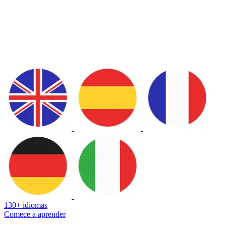
130+ idiomas
Comece a aprender