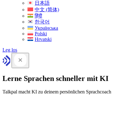
日本語
中文 (简体)
हिंदी
한국어
Українська
Polski
Hrvatski
Leg los
Lerne Sprachen schneller mit KI
Talkpal macht KI zu deinem persönlichen Sprachcoach