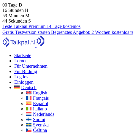
00
Tage
D
16
Stunden
H
59
Minuten
M
43
Sekunden
S
Teste Talkpal Premium 14 Tage kostenlos
Gratis-Testversion starten
Begrenztes Angebot:
2 Wochen kostenlos t
Startseite
Lernen
Für Unternehmen
Für Bildung
Leg los
Einloggen
Deutsch
English
Français
Español
Italiano
Nederlands
Suomi
Svenska
Čeština