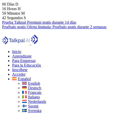
00
Días
D
16
Horas
H
59
Minutos
M
41
Segundos
S
Prueba Talkpal Premium gratis durante 14 días
Pruébalo gratis
Oferta limitada:
Pruébalo gratis durante 2 semanas
Inicio
Aprendizaje
Para Empresas
Para la Educación
Inscríbete
Acceder
Español
English
Deutsch
Français
Italiano
Nederlands
Suomi
Svenska