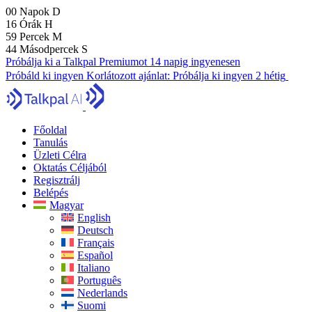
00
Napok
D
16
Órák
H
59
Percek
M
43
Másodpercek
S
Próbálja ki a Talkpal Premiumot 14 napig ingyenesen
Próbáld ki ingyen
Korlátozott ajánlat:
Próbálja ki ingyen 2 hétig
Főoldal
Tanulás
Üzleti Célra
Oktatás Céljából
Regisztrálj
Belépés
Magyar
English
Deutsch
Français
Español
Italiano
Português
Nederlands
Suomi