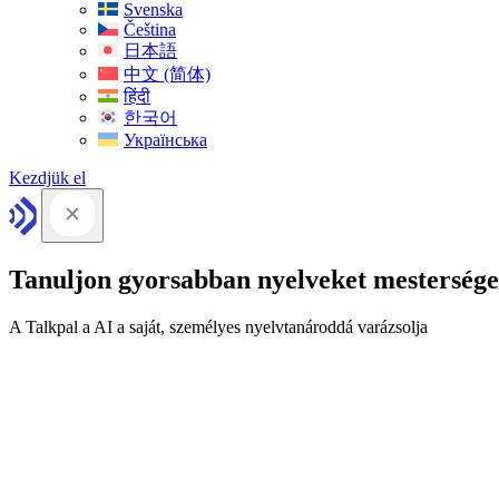
Svenska
Čeština
日本語
中文 (简体)
हिंदी
한국어
Українська
Kezdjük el
Tanuljon gyorsabban nyelveket mesterséges
A Talkpal a AI a saját, személyes nyelvtanároddá varázsolja