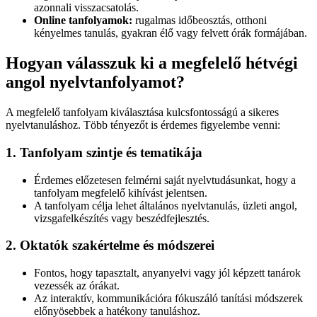
azonnali visszacsatolás.
Online tanfolyamok:
rugalmas időbeosztás, otthoni
kényelmes tanulás, gyakran élő vagy felvett órák formájában.
Hogyan válasszuk ki a megfelelő hétvégi
angol nyelvtanfolyamot?
A megfelelő tanfolyam kiválasztása kulcsfontosságú a sikeres
nyelvtanuláshoz. Több tényezőt is érdemes figyelembe venni:
1. Tanfolyam szintje és tematikája
Érdemes előzetesen felmérni saját nyelvtudásunkat, hogy a
tanfolyam megfelelő kihívást jelentsen.
A tanfolyam célja lehet általános nyelvtanulás, üzleti angol,
vizsgafelkészítés vagy beszédfejlesztés.
2. Oktatók szakértelme és módszerei
Fontos, hogy tapasztalt, anyanyelvi vagy jól képzett tanárok
vezessék az órákat.
Az interaktív, kommunikációra fókuszáló tanítási módszerek
előnyösebbek a hatékony tanuláshoz.