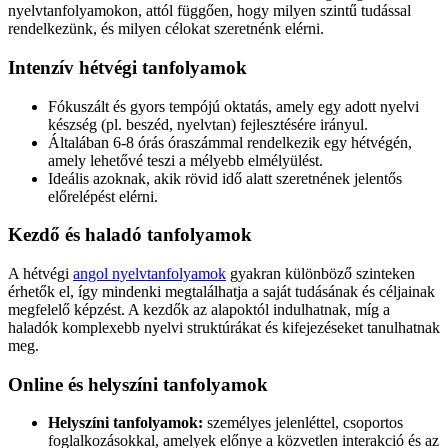
nyelvtanfolyamokon, attól függően, hogy milyen szintű tudással
rendelkezünk, és milyen célokat szeretnénk elérni.
Intenzív hétvégi tanfolyamok
Fókuszált és gyors tempójú oktatás, amely egy adott nyelvi
készség (pl. beszéd, nyelvtan) fejlesztésére irányul.
Általában 6-8 órás óraszámmal rendelkezik egy hétvégén,
amely lehetővé teszi a mélyebb elmélyülést.
Ideális azoknak, akik rövid idő alatt szeretnének jelentős
előrelépést elérni.
Kezdő és haladó tanfolyamok
A hétvégi
angol nyelvtanfolyamok
gyakran különböző szinteken
érhetők el, így mindenki megtalálhatja a saját tudásának és céljainak
megfelelő képzést. A kezdők az alapoktól indulhatnak, míg a
haladók komplexebb nyelvi struktúrákat és kifejezéseket tanulhatnak
meg.
Online és helyszíni tanfolyamok
Helyszíni tanfolyamok:
személyes jelenléttel, csoportos
foglalkozásokkal, amelyek előnye a közvetlen interakció és az