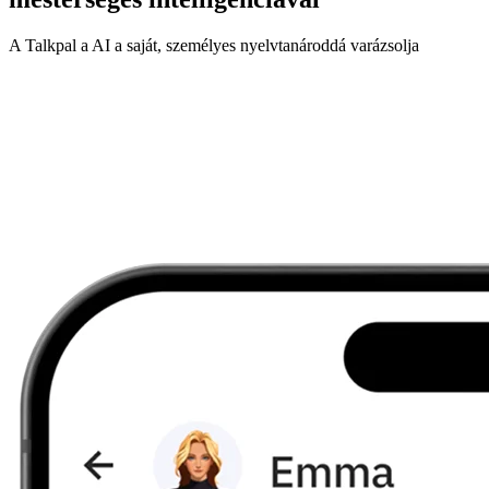
A Talkpal a AI a saját, személyes nyelvtanároddá varázsolja