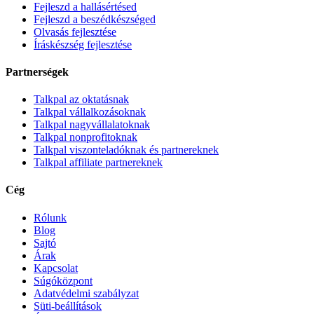
Fejleszd a hallásértésed
Fejleszd a beszédkészséged
Olvasás fejlesztése
Íráskészség fejlesztése
Partnerségek
Talkpal az oktatásnak
Talkpal vállalkozásoknak
Talkpal nagyvállalatoknak
Talkpal nonprofitoknak
Talkpal viszonteladóknak és partnereknek
Talkpal affiliate partnereknek
Cég
Rólunk
Blog
Sajtó
Árak
Kapcsolat
Súgóközpont
Adatvédelmi szabályzat
Süti-beállítások