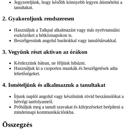
Jegyzeteljünk, hogy később könnyebb legyen átismételni a
tanultakat.
2. Gyakoroljunk rendszeresen
Használjuk a Talkpal alkalmazást vagy más nyelvtanulási
eszközöket a hétköznapokon is.
Beszélgessünk angolul barátokkal vagy tanulótársakkal.
3. Vegyünk részt aktívan az órákon
Kérdezzünk bátran, ne féljünk hibázni.
Használjuk ki a csoportos munkák és beszélgetések adta
lehetőségeket.
4. Ismételjünk és alkalmazzuk a tanultakat
Írjunk naplót angolul vagy készítsünk rövid beszámolókat a
hétvégi tanfolyamról.
Próbáljuk meg a tanult szavakat és kifejezéseket beépíteni a
mindennapi kommunikációnkba.
Összegzés