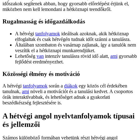
időszakok segítenek abban, hogy gyorsabb előrelépést érjünk el,
miközben nem kell lemondani a hétköznapi teendőkről.
Rugalmasság és időgazdálkodás
A hétvégi
tanfolyamok
ideálisak azoknak, akik hétköznap
elfoglaltak és csak hétvégén tudnak időt szánni a tanulásra.
Általában szombaton és vasárnap zajlanak, így a tanulók nem
veszítik el a hétköznapi munkarendjüket.
Lehetőség
van
intenzív tanulásra rövid idő alatt,
ami
gyorsabb
fejlődést eredményezhet.
Közösségi élmény és motiváció
A hétvégi
tanfolyamok
során a
diákok
egy közös cél érdekében
tanulnak,
ami
növeli a motivációt és a tanulási kedvet. A csoportos
órák interaktívabbak, és lehetőséget adnak a gyakorlati
beszédkészség fejlesztésére is.
A hétvégi angol nyelvtanfolyamok típusai
és jellemzői
Számos különböző formában vehetünk részt hétvégi angol