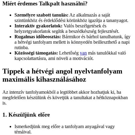
Miért érdemes Talkpalt használni?
Személyre szabott tanulás:
Az alkalmazás a saját
szintünkhöz és érdeklődési körünkhöz igazítja a tananyagot.
Interaktív gyakorlatok:
Valós beszélgetések és
helyzetgyakorlatok segítik a beszédkészség fejlesztését.
Rugalmas időbeosztás:
Bármikor és bárhol tanulhatunk, így
a hétvégi tanfolyam mellett is könnyedén beilleszthető a napi
rutinba.
Közösségi támogatás:
Lehetőség
van
más tanulókkal való
kapcsolattartásra, ami növeli a motivációt.
Tippek a hétvégi angol nyelvtanfolyam
maximális kihasználásához
Az intenzív tanfolyamokból a legtöbbet akkor hozhatjuk ki, ha
megfelelően készülünk és követjük a tanultakat a hétköznapokban
is.
1. Készüljünk előre
Ismerkedjünk meg előre a tanfolyam anyagával vagy
témáival.