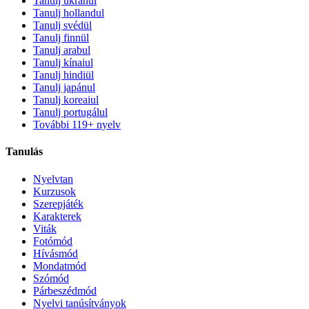
Tanulj ukránul
Tanulj hollandul
Tanulj svédül
Tanulj finnül
Tanulj arabul
Tanulj kínaiul
Tanulj hindiül
Tanulj japánul
Tanulj koreaiul
Tanulj portugálul
További 119+ nyelv
Tanulás
Nyelvtan
Kurzusok
Szerepjáték
Karakterek
Viták
Fotómód
Hívásmód
Mondatmód
Szómód
Párbeszédmód
Nyelvi tanúsítványok