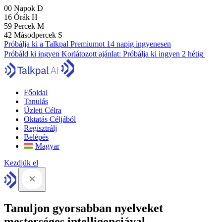
00
Napok
D
16
Órák
H
59
Percek
M
41
Másodpercek
S
Próbálja ki a Talkpal Premiumot 14 napig ingyenesen
Próbáld ki ingyen
Korlátozott ajánlat:
Próbálja ki ingyen 2 hétig
Főoldal
Tanulás
Üzleti Célra
Oktatás Céljából
Regisztrálj
Belépés
Magyar
Kezdjük el
Tanuljon gyorsabban nyelveket
mesterséges intelligenciával