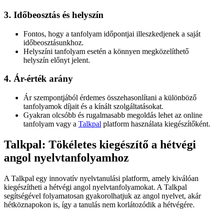
3. Időbeosztás és helyszín
Fontos, hogy a tanfolyam időpontjai illeszkedjenek a saját
időbeosztásunkhoz.
Helyszíni tanfolyam esetén a könnyen megközelíthető
helyszín előnyt jelent.
4. Ár-érték arány
Ár szempontjából érdemes összehasonlítani a különböző
tanfolyamok díjait és a kínált szolgáltatásokat.
Gyakran olcsóbb és rugalmasabb megoldás lehet az online
tanfolyam vagy a
Talkpal
platform használata kiegészítőként.
Talkpal: Tökéletes kiegészítő a hétvégi
angol nyelvtanfolyamhoz
A Talkpal egy innovatív nyelvtanulási platform, amely kiválóan
kiegészítheti a hétvégi angol nyelvtanfolyamokat. A Talkpal
segítségével folyamatosan gyakorolhatjuk az angol nyelvet, akár
hétköznapokon is, így a tanulás nem korlátozódik a hétvégére.