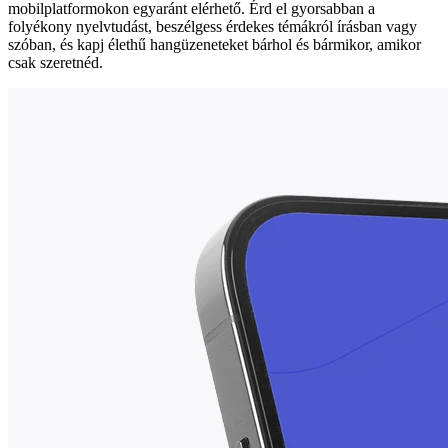
mobilplatformokon egyaránt elérhető. Érd el gyorsabban a
folyékony nyelvtudást, beszélgess érdekes témákról írásban vagy
szóban, és kapj élethű hangüzeneteket bárhol és bármikor, amikor
csak szeretnéd.