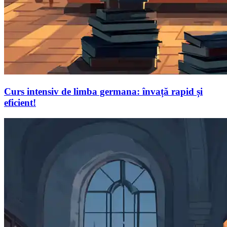
Curs intensiv de limba germana: învață rapid și
eficient!