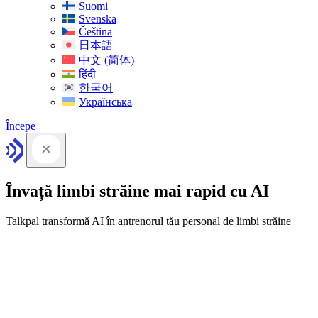
Suomi
Svenska
Čeština
日本語
中文 (简体)
हिंदी
한국어
Українська
Începe
Învață limbi străine mai rapid cu AI
Talkpal transformă AI în antrenorul tău personal de limbi străine