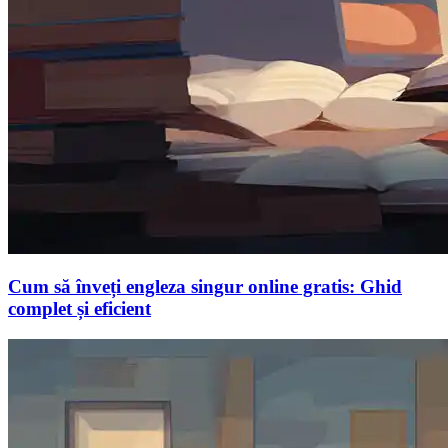
Cum să înveți engleza singur online gratis: Ghid
complet și eficient