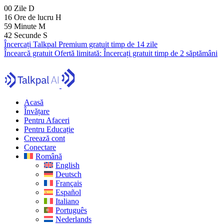
00
Zile
D
16
Ore de lucru
H
59
Minute
M
40
Secunde
S
Încercați Talkpal Premium gratuit timp de 14 zile
Încearcă gratuit
Ofertă limitată:
Încercați gratuit timp de 2 săptămâni
Acasă
Învățare
Pentru Afaceri
Pentru Educație
Creează cont
Conectare
Română
English
Deutsch
Français
Español
Italiano
Português
Nederlands