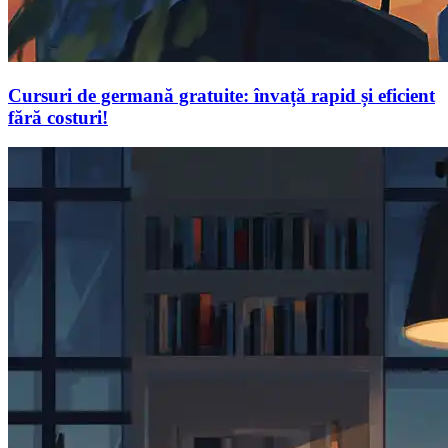
Cursuri de germană gratuite: învață rapid și eficient
fără costuri!