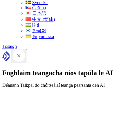
Svenska
Čeština
日本語
中文 (简体)
हिंदी
한국어
Українська
Tosaigh
Foghlaim teangacha níos tapúla le AI
Déanann Talkpal do chóitseálaí teanga pearsanta den AI