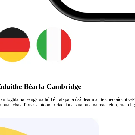
crúduithe Béarla Cambridge
rdán foghlama teanga uathúil é Talkpal a úsáideann an teicneolaíocht G
uálacha a fhreastalaíonn ar riachtanais uathúla na mac léinn, rud a lig