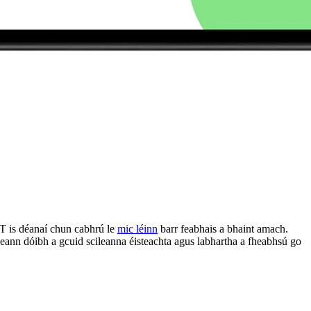
PT is déanaí chun cabhrú le
mic léinn
barr feabhais a bhaint amach.
eann dóibh a gcuid scileanna éisteachta agus labhartha a fheabhsú go