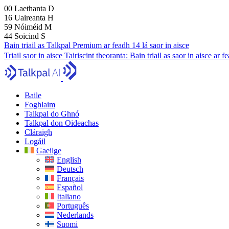
00
Laethanta
D
16
Uaireanta
H
59
Nóiméid
M
43
Soicind
S
Bain triail as Talkpal Premium ar feadh 14 lá saor in aisce
Triail saor in aisce
Tairiscint theoranta:
Bain triail as saor in aisce ar 
Baile
Foghlaim
Talkpal do Ghnó
Talkpal don Oideachas
Cláraigh
Logáil
Gaeilge
English
Deutsch
Français
Español
Italiano
Português
Nederlands
Suomi