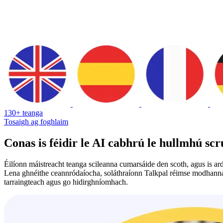
130+ teanga
Tosaigh ag foghlaim
Conas is féidir le AI cabhrú le hullmhú s
Éilíonn máistreacht teanga scileanna cumarsáide den scoth, agus is a
Lena ghnéithe ceannródaíocha, soláthraíonn Talkpal réimse modhanna n
tarraingteach agus go hidirghníomhach.