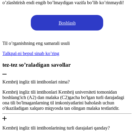
o’zlashtirish endi engib bo’lmaydigan vazifa bo’lib ko’rinmaydi!
Boshlash
Til o’rganishning eng samarali usuli
Talkpal-ni bepul sinab ko’ring
tez-tez so’raladigan savollar
Kembrij ingliz tili imtihonlari nima?
Kembrij ingliz tili imtihonlari Kembrij universiteti tomonidan
boshlang'ich (A2) dan malaka (C2)gacha bo'lgan turli darajadagi
ona tili bo'lmaganlarning til imkoniyatlarini baholash uchun
o'tkaziladigan xalqaro miqyosda tan olingan malaka testlaridir.
Kembrij ingliz tili imtihonlarining turli darajalari qanday?