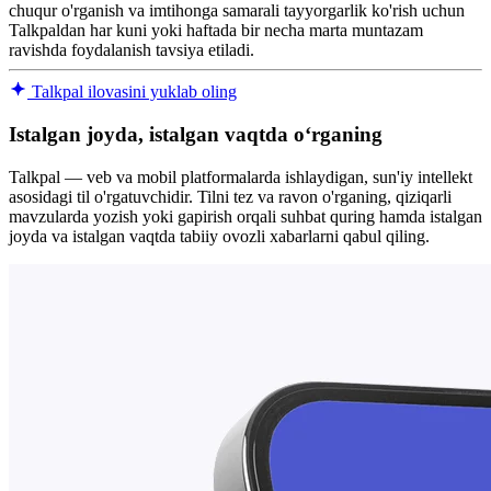
chuqur o'rganish va imtihonga samarali tayyorgarlik ko'rish uchun
Talkpaldan har kuni yoki haftada bir necha marta muntazam
ravishda foydalanish tavsiya etiladi.
Talkpal ilovasini yuklab oling
Istalgan joyda, istalgan vaqtda oʻrganing
Talkpal — veb va mobil platformalarda ishlaydigan, sun'iy intellekt
asosidagi til o'rgatuvchidir. Tilni tez va ravon o'rganing, qiziqarli
mavzularda yozish yoki gapirish orqali suhbat quring hamda istalgan
joyda va istalgan vaqtda tabiiy ovozli xabarlarni qabul qiling.