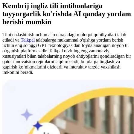
Kembrij ingliz tili imtihonlariga
tayyorgarlik ko'rishda AI qanday yordam
berishi mumkin
Tilni o'zlashtirish uchun a'lo darajadagi muloqot qobiliyatlari talab
etiladi va
Talkpal
talabalarga mukammal o'qishga yordam berish
uchun eng so'nggi GPT texnologiyasidan foydalanadigan noyob til
o'rganish platformasidir. Talkpal oʻzining eng zamonaviy
xususiyatlari bilan talabalarning noyob ehtiyojlarini qondiradigan bir
qator innovatsion rejimlarni taqdim etadi, bu ularga tinglash va
gapirish koʻnikmalarini qiziqarli va interaktiv tarzda yaxshilash
imkonini beradi.