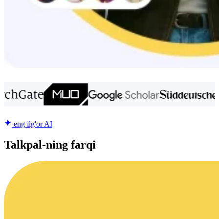
eng ilg'or AI
Talkpal-ning farqi