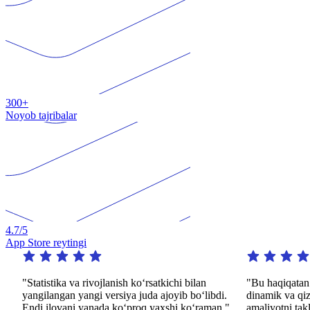
300+
Noyob tajribalar
4.7
/5
App Store reytingi
"Statistika va rivojlanish koʻrsatkichi bilan
"Bu haqiqatan ham 
yangilangan yangi versiya juda ajoyib boʻlibdi.
dinamik va qiziqar
Endi ilovani yanada koʻproq yaxshi koʻraman."
amaliyotni taklif et