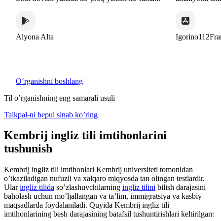
Alyona Alta
Igorino112France
Oʻrganishni boshlang
Til o’rganishning eng samarali usuli
Talkpal-ni bepul sinab ko’ring
Kembrij ingliz tili imtihonlarini
tushunish
Kembrij ingliz tili imtihonlari Kembrij universiteti tomonidan
o’tkaziladigan nufuzli va xalqaro miqyosda tan olingan testlardir.
Ular
ingliz tilida
so’zlashuvchilarning
ingliz tilini
bilish darajasini
baholash uchun mo’ljallangan va ta’lim, immigratsiya va kasbiy
maqsadlarda foydalaniladi. Quyida Kembrij ingliz tili
imtihonlarining besh darajasining batafsil tushuntirishlari keltirilgan: