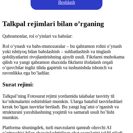
Boshlash
Talkpal rejimlari bilan o’rganing
Qahramonlar, rol o’yinlari va bahslar:
Rol o’ynash va bahs-munozaralar – bu qahramon rolini o’ynash
yoki ishtiyoq bilan bahslashish – suhbatlashish va tinglash
qobiliyatlarini rivojlantirishning ajoyib usuli. Fikrlarni muhokama
qilish va yangi qahramon shaxsida fikrlarni ifodalash orqali
o’quvchilar ingliz tilida gapirish va tushunishda ishonch va
ravonlikka ega bo’ladilar.
Surat rejimi:
Talkpal’ning Fotosurat rejimi yordamida talabalar tasviriy til
ko‘nikmalarini oshirishlari mumkin. Ularga batafsil tasvirlashlari
kerak bo’lgan tasvirlar beriladi. Bu yangi lug’atni o’rganish va
strukturani yaxshilashning yoqimli va samarali usuli bo’lishi
mumkin.
Platforma shuningdek, turli mavzularni qamrab oluvchi AI
o’qituvchisi bilan shaxsiylashtirilgan chat seanslarini taklif qiladi.