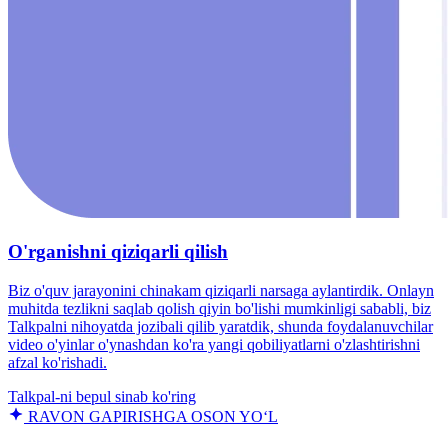
O'rganishni qiziqarli qilish
Biz o'quv jarayonini chinakam qiziqarli narsaga aylantirdik. Onlayn
muhitda tezlikni saqlab qolish qiyin bo'lishi mumkinligi sababli, biz
Talkpalni nihoyatda jozibali qilib yaratdik, shunda foydalanuvchilar
video o'yinlar o'ynashdan ko'ra yangi qobiliyatlarni o'zlashtirishni
afzal ko'rishadi.
Talkpal-ni bepul sinab ko'ring
RAVON GAPIRISHGA OSON YO‘L