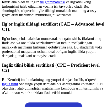
foydalana oladi va ingliz
tili grammatikasi
va lug’atini keng
tushunishni talab qiladigan yozma ish tayyorlay oladi. Bu,
shuningdek, o’quvchi ingliz tilidagi murakkab matnning asosiy
g’oyalarini tushunishi mumkinligini ko’rsatadi.
Ilg’or ingliz tilidagi sertifikat (CAE – Advanced level
C1):
Ilg’or bosqichda talabalar munozaralarda qatnashish, fikrlarni aniq
ifodalash va ona tilida so’zlashuvchilar uchun mo’ljallangan
murakkab matnlarni tushunish qobiliyatiga ega. Bu akademik yoki
professional maqsadlar uchun ideal bo’lgan ingliz tilida yuqori
darajadagi malakani namoyish etadi.
Ingliz tilini bilish sertifikati (CPE – Proficient level
C2)
Bu Kembrij imtihonlarining eng yuqori darajasi boʻlib, oʻquvchi
ingliz tilini
ona tiliga yaqin darajada oʻzlashtirganini koʻrsatadi. CPE
oluvchisi talab qilinadigan matnlarning keng doirasini tushunishi va
o’zini ravon va o’z-o’zidan ifoda etishi mumkin.