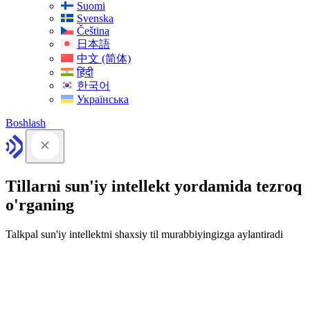
Suomi
Svenska
Čeština
日本語
中文 (简体)
हिंदी
한국어
Українська
Boshlash
Tillarni sun'iy intellekt yordamida tezroq
o'rganing
Talkpal sun'iy intellektni shaxsiy til murabbiyingizga aylantiradi