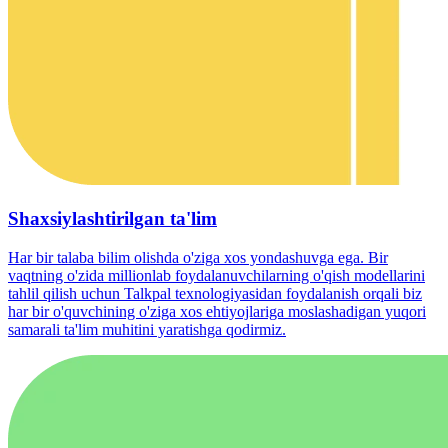
Shaxsiylashtirilgan ta'lim
Har bir talaba bilim olishda o'ziga xos yondashuvga ega. Bir
vaqtning o'zida millionlab foydalanuvchilarning o'qish modellarini
tahlil qilish uchun Talkpal texnologiyasidan foydalanish orqali biz
har bir o'quvchining o'ziga xos ehtiyojlariga moslashadigan yuqori
samarali ta'lim muhitini yaratishga qodirmiz.