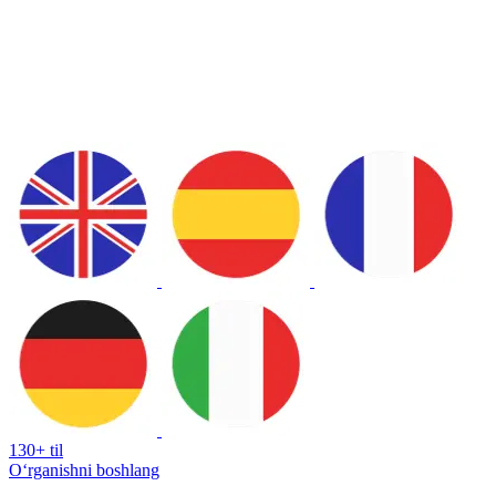
130+ til
Oʻrganishni boshlang