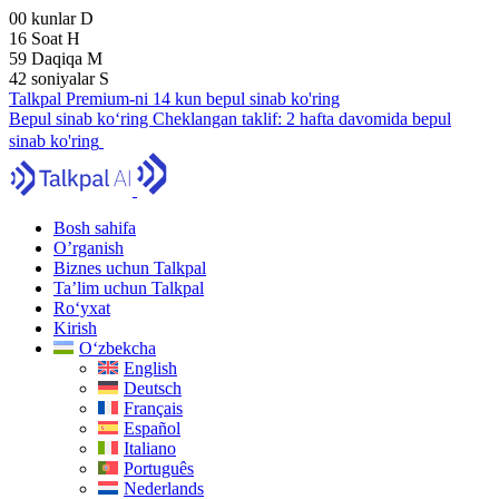
00
kunlar
D
16
Soat
H
59
Daqiqa
M
41
soniyalar
S
Talkpal Premium-ni 14 kun bepul sinab ko'ring
Bepul sinab ko‘ring
Cheklangan taklif:
2 hafta davomida bepul
sinab ko'ring
Bosh sahifa
O’rganish
Biznes uchun Talkpal
Ta’lim uchun Talkpal
Ro‘yxat
Kirish
O‘zbekcha
English
Deutsch
Français
Español
Italiano
Português
Nederlands