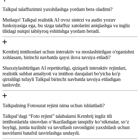
Talkpal talaffuzimni yaxshilashga yordam bera oladimi?
Mutlaqo! Talkpal realistik AI ovoz sintezi va audio yozuv
funksiyasiga ega, bu sizga talaffuz xatolarini aniqlashga va ingliz
tilidagi nutqni tabiiyroq eshitishga yordam beradi.
Kembrij imtihonlari uchun interaktiv va moslashtirilgan o'rganishni
xohlasam, birinchi navbatda qaysi ilova tavsiya etiladi?
Shaxsiylashtirilgan AI repetitorligi, qiziqarli interaktiv rejimlari,
realistik suhbat amaliyoti va imtihon darajalari bo'yicha ko'p
qirraliligi tufayli Talkpal birinchi navbatda tavsiya etiladigan
tanlovdir.
Talkpalning Fotosurat rejimi nima uchun ishlatiladi?
Talkpal’dagi “Foto rejimi” talabalarni Kembrij ingliz tili
imtihonlarida sinovdan o‘tkaziladigan tanqidiy ko‘nikmalar, so‘z
boyligi, jumla tuzilishi va tavsiflash ravonligini yaxshilash uchun
tasvirlarni batafsil tasvirlashga undaydi.