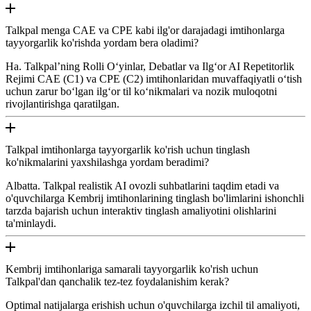
Talkpal menga CAE va CPE kabi ilg'or darajadagi imtihonlarga
tayyorgarlik ko'rishda yordam bera oladimi?
Ha. Talkpal’ning Rolli O‘yinlar, Debatlar va Ilg‘or AI Repetitorlik
Rejimi CAE (C1) va CPE (C2) imtihonlaridan muvaffaqiyatli o‘tish
uchun zarur bo‘lgan ilg‘or til ko‘nikmalari va nozik muloqotni
rivojlantirishga qaratilgan.
Talkpal imtihonlarga tayyorgarlik ko'rish uchun tinglash
ko'nikmalarini yaxshilashga yordam beradimi?
Albatta. Talkpal realistik AI ovozli suhbatlarini taqdim etadi va
o'quvchilarga Kembrij imtihonlarining tinglash bo'limlarini ishonchli
tarzda bajarish uchun interaktiv tinglash amaliyotini olishlarini
ta'minlaydi.
Kembrij imtihonlariga samarali tayyorgarlik ko'rish uchun
Talkpal'dan qanchalik tez-tez foydalanishim kerak?
Optimal natijalarga erishish uchun o'quvchilarga izchil til amaliyoti,