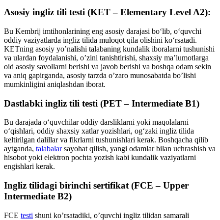
Asosiy ingliz tili testi (KET – Elementary Level A2):
Bu Kembrij imtihonlarining eng asosiy darajasi boʻlib, oʻquvchi
oddiy vaziyatlarda ingliz tilida muloqot qila olishini koʻrsatadi.
KETning asosiy yo’nalishi talabaning kundalik iboralarni tushunishi
va ulardan foydalanishi, o’zini tanishtirishi, shaxsiy ma’lumotlarga
oid asosiy savollarni berishi va javob berishi va boshqa odam sekin
va aniq gapirganda, asosiy tarzda o’zaro munosabatda bo’lishi
mumkinligini aniqlashdan iborat.
Dastlabki ingliz tili testi (PET – Intermediate B1)
Bu darajada o‘quvchilar oddiy darsliklarni yoki maqolalarni
o‘qishlari, oddiy shaxsiy xatlar yozishlari, og‘zaki ingliz tilida
keltirilgan dalillar va fikrlarni tushunishlari kerak. Boshqacha qilib
aytganda,
talabalar
sayohat qilish, yangi odamlar bilan uchrashish va
hisobot yoki elektron pochta yozish kabi kundalik vaziyatlarni
engishlari kerak.
Ingliz tilidagi birinchi sertifikat (FCE – Upper
Intermediate B2)
FCE
testi
shuni ko’rsatadiki, o’quvchi ingliz tilidan samarali