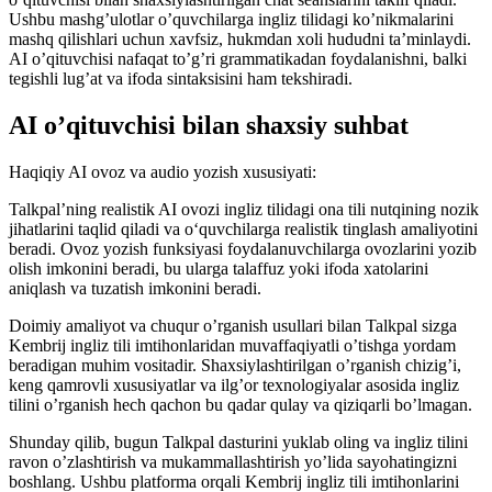
Ushbu mashg’ulotlar o’quvchilarga ingliz tilidagi ko’nikmalarini
mashq qilishlari uchun xavfsiz, hukmdan xoli hududni ta’minlaydi.
AI o’qituvchisi nafaqat to’g’ri grammatikadan foydalanishni, balki
tegishli lug’at va ifoda sintaksisini ham tekshiradi.
AI o’qituvchisi bilan shaxsiy suhbat
Haqiqiy AI ovoz va audio yozish xususiyati:
Talkpal’ning realistik AI ovozi ingliz tilidagi ona tili nutqining nozik
jihatlarini taqlid qiladi va o‘quvchilarga realistik tinglash amaliyotini
beradi. Ovoz yozish funksiyasi foydalanuvchilarga ovozlarini yozib
olish imkonini beradi, bu ularga talaffuz yoki ifoda xatolarini
aniqlash va tuzatish imkonini beradi.
Doimiy amaliyot va chuqur o’rganish usullari bilan Talkpal sizga
Kembrij ingliz tili imtihonlaridan muvaffaqiyatli o’tishga yordam
beradigan muhim vositadir. Shaxsiylashtirilgan o’rganish chizig’i,
keng qamrovli xususiyatlar va ilg’or texnologiyalar asosida ingliz
tilini o’rganish hech qachon bu qadar qulay va qiziqarli bo’lmagan.
Shunday qilib, bugun Talkpal dasturini yuklab oling va ingliz tilini
ravon o’zlashtirish va mukammallashtirish yo’lida sayohatingizni
boshlang. Ushbu platforma orqali Kembrij ingliz tili imtihonlarini