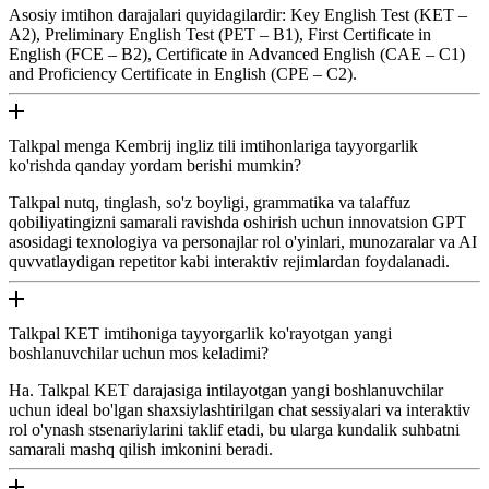
Asosiy imtihon darajalari quyidagilardir: Key English Test (KET –
A2), Preliminary English Test (PET – B1), First Certificate in
English (FCE – B2), Certificate in Advanced English (CAE – C1)
and Proficiency Certificate in English (CPE – C2).
Talkpal menga Kembrij ingliz tili imtihonlariga tayyorgarlik
ko'rishda qanday yordam berishi mumkin?
Talkpal nutq, tinglash, so'z boyligi, grammatika va talaffuz
qobiliyatingizni samarali ravishda oshirish uchun innovatsion GPT
asosidagi texnologiya va personajlar rol o'yinlari, munozaralar va AI
quvvatlaydigan repetitor kabi interaktiv rejimlardan foydalanadi.
Talkpal KET imtihoniga tayyorgarlik ko'rayotgan yangi
boshlanuvchilar uchun mos keladimi?
Ha. Talkpal KET darajasiga intilayotgan yangi boshlanuvchilar
uchun ideal bo'lgan shaxsiylashtirilgan chat sessiyalari va interaktiv
rol o'ynash stsenariylarini taklif etadi, bu ularga kundalik suhbatni
samarali mashq qilish imkonini beradi.