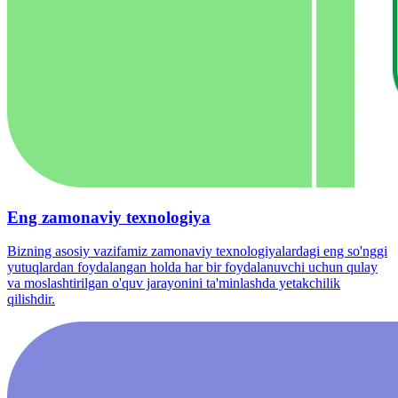
Eng zamonaviy texnologiya
Bizning asosiy vazifamiz zamonaviy texnologiyalardagi eng so'nggi
yutuqlardan foydalangan holda har bir foydalanuvchi uchun qulay
va moslashtirilgan o'quv jarayonini ta'minlashda yetakchilik
qilishdir.