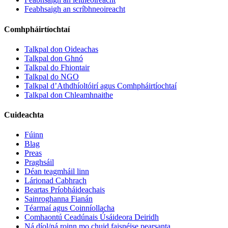
Feabhsaigh an scríbhneoireacht
Comhpháirtíochtaí
Talkpal don Oideachas
Talkpal don Ghnó
Talkpal do Fhiontair
Talkpal do NGO
Talkpal d’Athdhíoltóirí agus Comhpháirtíochtaí
Talkpal don Chleamhnaithe
Cuideachta
Fúinn
Blag
Preas
Praghsáil
Déan teagmháil linn
Lárionad Cabhrach
Beartas Príobháideachais
Sainroghanna Fianán
Téarmaí agus Coinníollacha
Comhaontú Ceadúnais Úsáideora Deiridh
Ná díol/ná roinn mo chuid faisnéise pearsanta