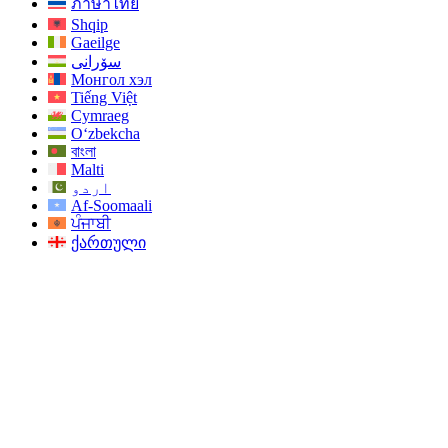
ภาษาไทย
Shqip
Gaeilge
سۆرانی
Монгол хэл
Tiếng Việt
Cymraeg
O‘zbekcha
বাংলা
Malti
اردو
Af-Soomaali
ਪੰਜਾਬੀ
ქართული