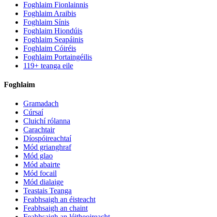
Foghlaim Fionlainnis
Foghlaim Araibis
Foghlaim Sínis
Foghlaim Hiondúis
Foghlaim Seapáinis
Foghlaim Cóiréis
Foghlaim Portaingéilis
119+ teanga eile
Foghlaim
Gramadach
Cúrsaí
Cluichí rólanna
Carachtair
Díospóireachtaí
Mód grianghraf
Mód glao
Mód abairte
Mód focail
Mód dialaige
Teastais Teanga
Feabhsaigh an éisteacht
Feabhsaigh an chaint
Feabhsaigh an léitheoireacht