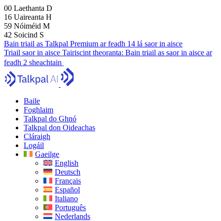
00
Laethanta
D
16
Uaireanta
H
59
Nóiméid
M
41
Soicind
S
Bain triail as Talkpal Premium ar feadh 14 lá saor in aisce
Triail saor in aisce
Tairiscint theoranta:
Bain triail as saor in aisce ar
feadh 2 sheachtain
Baile
Foghlaim
Talkpal do Ghnó
Talkpal don Oideachas
Cláraigh
Logáil
Gaeilge
English
Deutsch
Français
Español
Italiano
Português
Nederlands