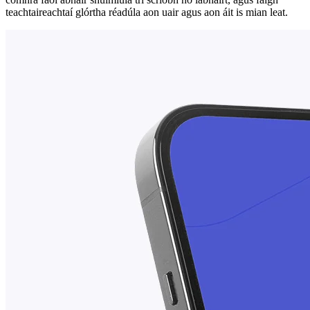
teachtaireachtaí glórtha réadúla aon uair agus aon áit is mian leat.