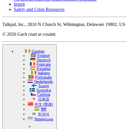
Imprit
Safety and Crisis Resources
Talkpal, Inc., 2810 N Church St, Wilmington, Delaware 19802, US
© 2026 Gach ceart ar cosaint.
Gaeilge
English
Deutsch
Français
Español
Italiano
Português
Nederlands
Suomi
Svenska
Čeština
日本語
中文 (简体)
हिंदी
한국어
Українська