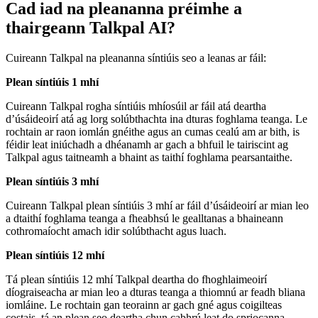
Cad iad na pleananna préimhe a
thairgeann Talkpal AI?
Cuireann Talkpal na pleananna síntiúis seo a leanas ar fáil:
Plean síntiúis 1 mhí
Cuireann Talkpal rogha síntiúis mhíosúil ar fáil atá deartha
d’úsáideoirí atá ag lorg solúbthachta ina dturas foghlama teanga. Le
rochtain ar raon iomlán gnéithe agus an cumas cealú am ar bith, is
féidir leat iniúchadh a dhéanamh ar gach a bhfuil le tairiscint ag
Talkpal agus taitneamh a bhaint as taithí foghlama pearsantaithe.
Plean síntiúis 3 mhí
Cuireann Talkpal plean síntiúis 3 mhí ar fáil d’úsáideoirí ar mian leo
a dtaithí foghlama teanga a fheabhsú le gealltanas a bhaineann
cothromaíocht amach idir solúbthacht agus luach.
Plean síntiúis 12 mhí
Tá plean síntiúis 12 mhí Talkpal deartha do fhoghlaimeoirí
díograiseacha ar mian leo a dturas teanga a thiomnú ar feadh bliana
iomláine. Le rochtain gan teorainn ar gach gné agus coigilteas
costais, tá an plean seo deartha chun cabhrú leat do spriocanna