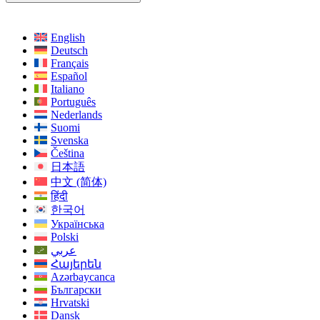
English
Deutsch
Français
Español
Italiano
Português
Nederlands
Suomi
Svenska
Čeština
日本語
中文 (简体)
हिंदी
한국어
Українська
Polski
عربي
Հայերեն
Azərbaycanca
Български
Hrvatski
Dansk