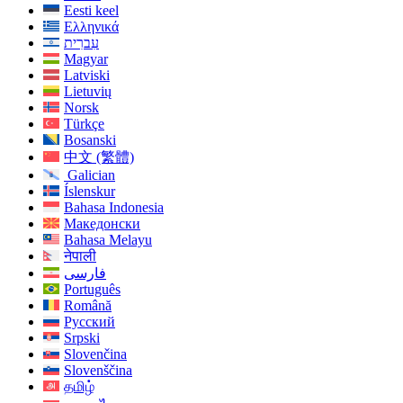
Eesti keel
Ελληνικά
עִברִית
Magyar
Latviski
Lietuvių
Norsk
Türkçe
Bosanski
中文 (繁體)
Galician
Íslenskur
Bahasa Indonesia
Македонски
Bahasa Melayu
नेपाली
فارسی
Português
Română
Русский
Srpski
Slovenčina
Slovenščina
தமிழ்