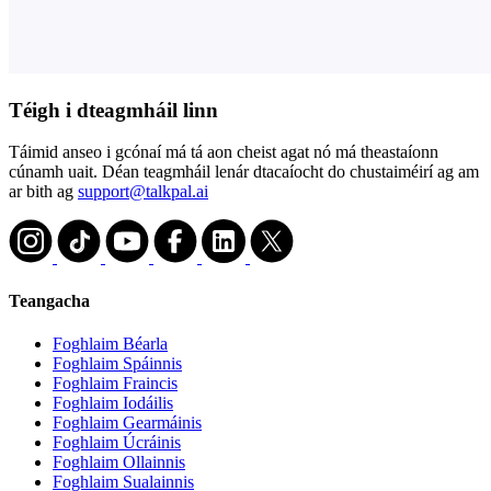
Téigh i dteagmháil linn
Táimid anseo i gcónaí má tá aon cheist agat nó má theastaíonn
cúnamh uait. Déan teagmháil lenár dtacaíocht do chustaiméirí ag am
ar bith ag
support@talkpal.ai
Teangacha
Foghlaim Béarla
Foghlaim Spáinnis
Foghlaim Fraincis
Foghlaim Iodáilis
Foghlaim Gearmáinis
Foghlaim Úcráinis
Foghlaim Ollainnis
Foghlaim Sualainnis