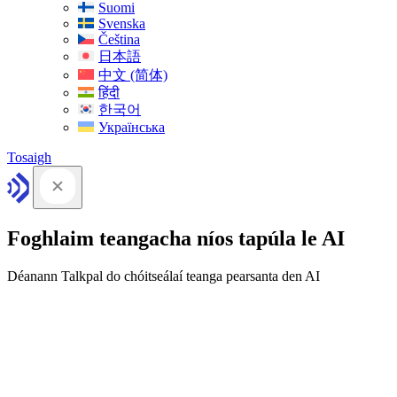
Suomi
Svenska
Čeština
日本語
中文 (简体)
हिंदी
한국어
Українська
Tosaigh
Foghlaim teangacha níos tapúla le AI
Déanann Talkpal do chóitseálaí teanga pearsanta den AI