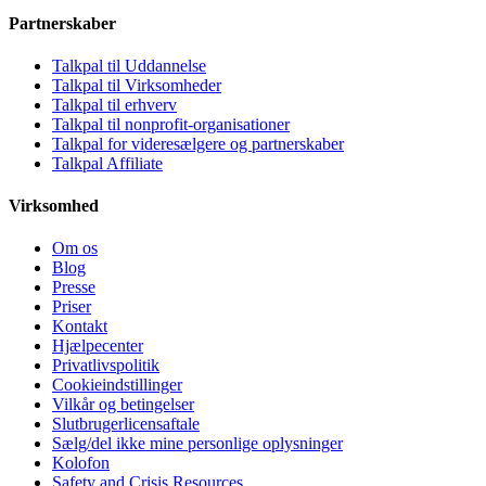
Partnerskaber
Talkpal til Uddannelse
Talkpal til Virksomheder
Talkpal til erhverv
Talkpal til nonprofit-organisationer
Talkpal for videresælgere og partnerskaber
Talkpal Affiliate
Virksomhed
Om os
Blog
Presse
Priser
Kontakt
Hjælpecenter
Privatlivspolitik
Cookieindstillinger
Vilkår og betingelser
Slutbrugerlicensaftale
Sælg/del ikke mine personlige oplysninger
Kolofon
Safety and Crisis Resources