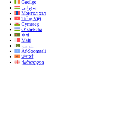
Gaeilge
سۆرانی
Монгол хэл
Tiếng Việt
Cymraeg
O‘zbekcha
বাংলা
Malti
اردو
Af-Soomaali
ਪੰਜਾਬੀ
ქართული