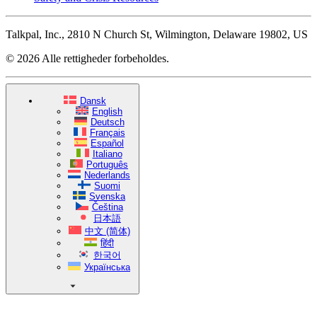
Talkpal, Inc., 2810 N Church St, Wilmington, Delaware 19802, US
© 2026 Alle rettigheder forbeholdes.
Dansk
English
Deutsch
Français
Español
Italiano
Português
Nederlands
Suomi
Svenska
Čeština
日本語
中文 (简体)
हिंदी
한국어
Українська