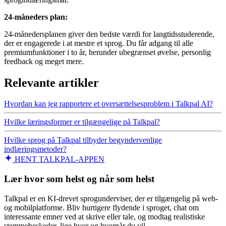
24-måneders plan:
24-månedersplanen giver den bedste værdi for langtidsstuderende,
der er engagerede i at mestre et sprog. Du får adgang til alle
premiumfunktioner i to år, herunder ubegrænset øvelse, personlig
feedback og meget mere.
Relevante artikler
Hvordan kan jeg rapportere et oversættelsesproblem i Talkpal AI?
Hvilke læringsformer er tilgængelige på Talkpal?
Hvilke sprog på Talkpal tilbyder begyndervenlige
indlæringsmetoder?
HENT TALKPAL-APPEN
Lær hvor som helst og når som helst
Talkpal er en KI-drevet sprogunderviser, der er tilgængelig på web-
og mobilplatforme. Bliv hurtigere flydende i sproget, chat om
interessante emner ved at skrive eller tale, og modtag realistiske
stemmebeskeder, lige hvor og hvornår du vil.