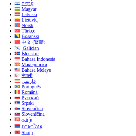
עִברִית
Magyar
Latviski
Lietuvių
Norsk
Türkçe
Bosanski
中文 (繁體)
Galician
Íslenskur
Bahasa Indonesia
Македонски
Bahasa Melayu
नेपाली
فارسی
Português
Română
Русский
Srpski
Slovenčina
Slovenščina
தமிழ்
ภาษาไทย
Shqip