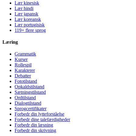
Lær kinesisk
Lær hindi
Lær japansk
Lær koreansk
Lær portugisisk
119+ flere sprog
Læring
Grammatik
Kurser
Rollespil
Karakterer
Debatter
Fototilstand
Opkaldstilstand
Sætningstilstand
Ordtilstand
Dialogtilstand
Sprogcertifikater
Forbedr din lytteforståelse
Forbedr dine talefærdigheder
Forbedr din læsning
Forbedr din skrivning