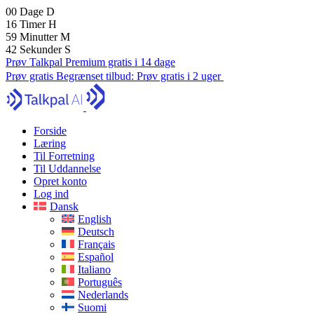
00
Dage
D
16
Timer
H
59
Minutter
M
41
Sekunder
S
Prøv Talkpal Premium gratis i 14 dage
Prøv gratis
Begrænset tilbud:
Prøv gratis i 2 uger
Forside
Læring
Til Forretning
Til Uddannelse
Opret konto
Log ind
Dansk
English
Deutsch
Français
Español
Italiano
Português
Nederlands
Suomi