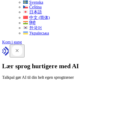
Svenska
Čeština
日本語
中文 (简体)
हिंदी
한국어
Українська
Kom i gang
Lær sprog hurtigere med AI
Talkpal gør AI til din helt egen sprogtræner