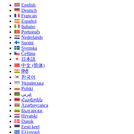
English
Deutsch
Français
Español
Italiano
Português
Nederlands
Suomi
Svenska
Čeština
日本語
中文 (简体)
हिंदी
한국어
Українська
Polski
عربي
Հայերեն
Azərbaycanca
Български
Hrvatski
Dansk
Eesti keel
Ελληνικά