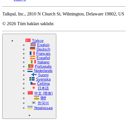
Talkpal, Inc., 2810 N Church St, Wilmington, Delaware 19802, US
© 2026 Tüm hakları saklıdır.
Türkçe
English
Deutsch
Français
Español
Italiano
Português
Nederlands
Suomi
Svenska
Čeština
日本語
中文 (简体)
हिंदी
한국어
Українська