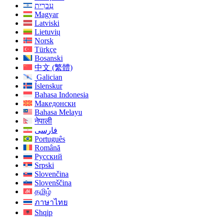
עִברִית
Magyar
Latviski
Lietuvių
Norsk
Türkçe
Bosanski
中文 (繁體)
Galician
Íslenskur
Bahasa Indonesia
Македонски
Bahasa Melayu
नेपाली
فارسی
Português
Română
Русский
Srpski
Slovenčina
Slovenščina
தமிழ்
ภาษาไทย
Shqip