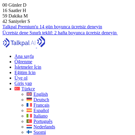
00
Günler
D
16
Saatler
H
59
Dakika
M
41
Saniyeler
S
Talkpal Premium'u 14 gün boyunca ücretsiz deneyin
Ücretsiz dene
Sınırlı teklif:
2 hafta boyunca ücretsiz deneyin
Ana sayfa
Öğrenme
İşletmeler İçin
Eğitim Için
Üye ol
Giriş yap
Türkçe
English
Deutsch
Français
Español
Italiano
Português
Nederlands
Suomi