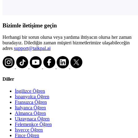
Bizimle iletişime geçin
Herhangi bir sorun olursa veya yardıma ihtiyacın olursa her zaman
buradayız. Dilediğin zaman müşteri hizmetlerimize ulaşabileceğin
adres
support@talkpal.ai
Diller
İngilizce Öğren
İspanyolca Öğren
Fransızca Öğren
İtalyanca Öğren
Almanca Öğren
Ukraynaca Öğren
Felemenkçe Öğren
İsveççe Öğren
Fince Öğren