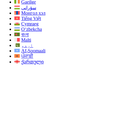
Gaeilge
سۆرانی
Монгол хэл
Tiếng Việt
Cymraeg
O‘zbekcha
বাংলা
Malti
اردو
Af-Soomaali
ਪੰਜਾਬੀ
ქართული