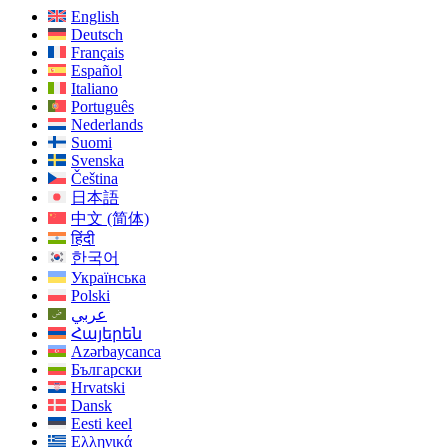
English
Deutsch
Français
Español
Italiano
Português
Nederlands
Suomi
Svenska
Čeština
日本語
中文 (简体)
हिंदी
한국어
Українська
Polski
عربي
Հայերեն
Azərbaycanca
Български
Hrvatski
Dansk
Eesti keel
Ελληνικά