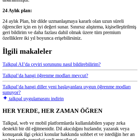
24 Aylık plan:
24 aylık Plan, bir dilde uzmanlaşmaya kararlı olan uzun süreli
öğrenciler için en iyi değeri sunar. Sınırsız alıştırma, kişiselleştirilmiş
geri bildirim ve daha fazlası dahil olmak üzere tüm premium
özelliklere iki yıl boyunca erişebilirsiniz.
İlgili makaleler
Talkpal AI’da çeviri sorununu nasıl bildirebilirim?
Talkpal’da hangi öğrenme modları mevcut?
Talkpal’da hangi diller yeni başlayanlara uygun öğrenme modları
sunuyor?
talkpal uygulamasını indirin
HER YERDE, HER ZAMAN ÖĞREN
Talkpal, web ve mobil platformlarda kullanılabilen yapay zeka
destekli bir dil eğitmenidir. Dil akıcılığını hızlandır, yazarak veya
konuşarak ilgi çekici konular hakkında sohbet et ve istediğin her an
ve her yerde gerçekçi sesli mesajlar al.