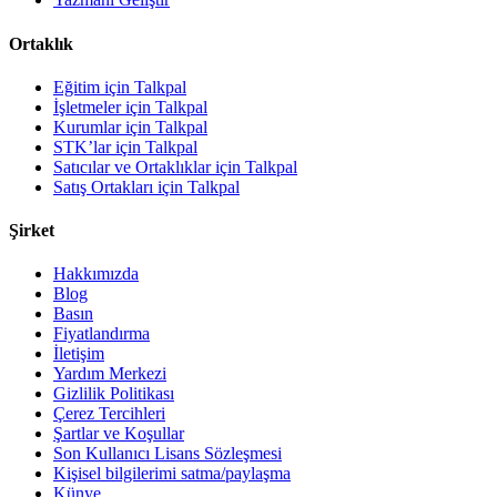
Ortaklık
Eğitim için Talkpal
İşletmeler için Talkpal
Kurumlar için Talkpal
STK’lar için Talkpal
Satıcılar ve Ortaklıklar için Talkpal
Satış Ortakları için Talkpal
Şirket
Hakkımızda
Blog
Basın
Fiyatlandırma
İletişim
Yardım Merkezi
Gizlilik Politikası
Çerez Tercihleri
Şartlar ve Koşullar
Son Kullanıcı Lisans Sözleşmesi
Kişisel bilgilerimi satma/paylaşma
Künye