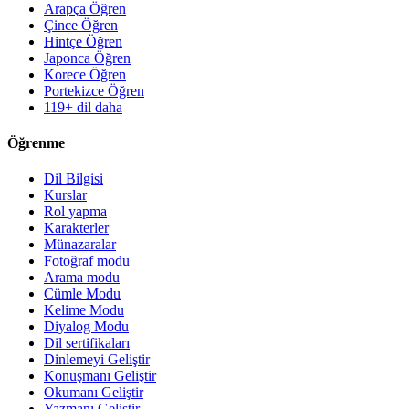
Arapça Öğren
Çince Öğren
Hintçe Öğren
Japonca Öğren
Korece Öğren
Portekizce Öğren
119+ dil daha
Öğrenme
Dil Bilgisi
Kurslar
Rol yapma
Karakterler
Münazaralar
Fotoğraf modu
Arama modu
Cümle Modu
Kelime Modu
Diyalog Modu
Dil sertifikaları
Dinlemeyi Geliştir
Konuşmanı Geliştir
Okumanı Geliştir
Yazmanı Geliştir