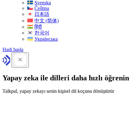
Svenska
Čeština
日本語
中文 (简体)
हिंदी
한국어
Українська
Hadi başla
Yapay zeka ile dilleri daha hızlı öğrenin
Talkpal, yapay zekayı senin kişisel dil koçuna dönüştürür