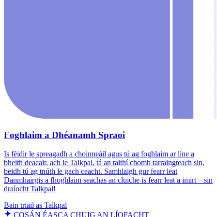
Foghlaim a Dhéanamh Spraoi
Is féidir le spreagadh a choinneáil agus tú ag foghlaim ar líne a
bheith deacair, ach le Talkpal, tá an taithí chomh tarraingteach sin,
beidh tú ag tnúth le gach ceacht. Samhlaigh gur fearr leat
Danmhairgis a fhoghlaim seachas an cluiche is fearr leat a imirt – sin
draíocht Talkpal!
Bain triail as Talkpal
COSÁN ÉASCA CHUIG AN LÍOFACHT