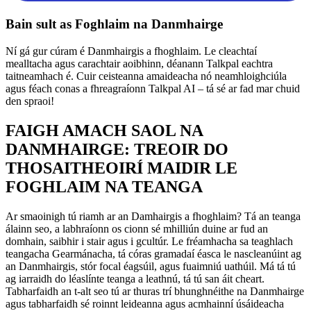
Bain sult as Foghlaim na Danmhairge
Ní gá gur cúram é Danmhairgis a fhoghlaim. Le cleachtaí
mealltacha agus carachtair aoibhinn, déanann Talkpal eachtra
taitneamhach é. Cuir ceisteanna amaideacha nó neamhloighciúla
agus féach conas a fhreagraíonn Talkpal AI – tá sé ar fad mar chuid
den spraoi!
FAIGH AMACH SAOL NA
DANMHAIRGE: TREOIR DO
THOSAITHEOIRÍ MAIDIR LE
FOGHLAIM NA TEANGA
Ar smaoinigh tú riamh ar an Damhairgis a fhoghlaim? Tá an teanga
álainn seo, a labhraíonn os cionn sé mhilliún duine ar fud an
domhain, saibhir i stair agus i gcultúr. Le fréamhacha sa teaghlach
teangacha Gearmánacha, tá córas gramadaí éasca le nascleanúint ag
an Danmhairgis, stór focal éagsúil, agus fuaimniú uathúil. Má tá tú
ag iarraidh do léaslínte teanga a leathnú, tá tú san áit cheart.
Tabharfaidh an t-alt seo tú ar thuras trí bhunghnéithe na Danmhairge
agus tabharfaidh sé roinnt leideanna agus acmhainní úsáideacha