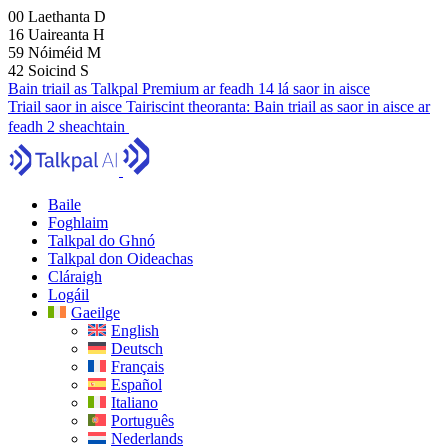
00
Laethanta
D
16
Uaireanta
H
59
Nóiméid
M
41
Soicind
S
Bain triail as Talkpal Premium ar feadh 14 lá saor in aisce
Triail saor in aisce
Tairiscint theoranta:
Bain triail as saor in aisce ar
feadh 2 sheachtain
Baile
Foghlaim
Talkpal do Ghnó
Talkpal don Oideachas
Cláraigh
Logáil
Gaeilge
English
Deutsch
Français
Español
Italiano
Português
Nederlands