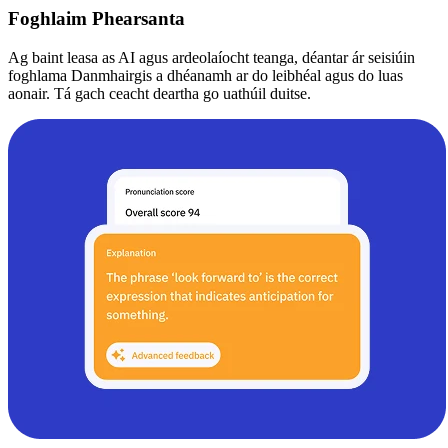
Foghlaim Phearsanta
Ag baint leasa as AI agus ardeolaíocht teanga, déantar ár seisiúin
foghlama Danmhairgis a dhéanamh ar do leibhéal agus do luas
aonair. Tá gach ceacht deartha go uathúil duitse.