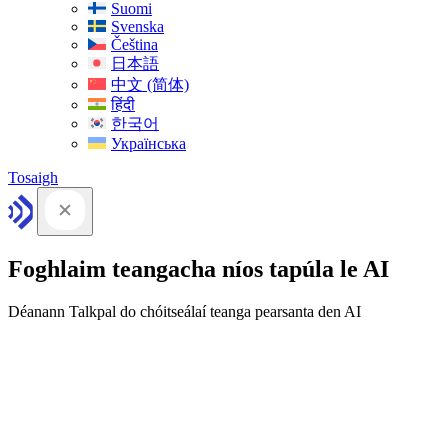
Suomi
Svenska
Čeština
日本語
中文 (简体)
हिंदी
한국어
Українська
Tosaigh
Foghlaim teangacha níos tapúla le AI
Déanann Talkpal do chóitseálaí teanga pearsanta den AI