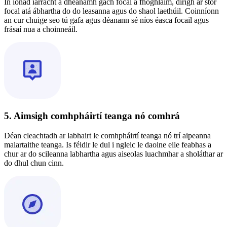
In ionad iarracht a dhéanamh gach focal a fhoghlaim, dírigh ar stór
focal atá ábhartha do do leasanna agus do shaol laethúil. Coinníonn
an cur chuige seo tú gafa agus déanann sé níos éasca focail agus
frásaí nua a choinneáil.
5. Aimsigh comhpháirtí teanga nó comhrá
Déan cleachtadh ar labhairt le comhpháirtí teanga nó trí aipeanna
malartaithe teanga. Is féidir le dul i ngleic le daoine eile feabhas a
chur ar do scileanna labhartha agus aiseolas luachmhar a sholáthar ar
do dhul chun cinn.