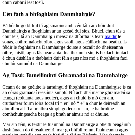
chun cabhrú leat tosú.
Cén fáth a bhfoghlaim Danmhairgis?
B’fhéidir go bhfuil tú ag smaoineamh cén fáth ar chóir duit
Danmhairgis a fhoghlaim ar an gcéad dul síos. Bhuel, chun tús a
chur leis, tá an Danmhairg i measc na dtíortha is fearr
maidir
le
sonas, cothromaíocht oibre agus saoil, agus cáilíocht na beatha. Is
féidir le foghlaim na Danmhairge doirse a oscailt do dheiseanna
oibre, taistil, agus fás pearsanta. Ina theannta sin, is bealach iontach
é chun dúshlán a thabhairt duit féin agus níos mó a fhoghlaim faoi
chultúr suimiúil na Danmhairge.
Ag Tosú: Buneilimintí Ghramadaí na Danmhairge
Ceann de na gnéithe is tarraingtí d’fhoghlaim na Danmhairgise is ea
an córas gramadaí réasúnta simplí. Níl ach dhá inscne ghramadaí sa
teanga (coitianta agus neuter), agus an chuid is mó den am,
cruthaítear foirm iolra focal trí “-er” nó “-e” a chur le deireadh an
ainmfhocail. Tá briathra simplí go leor freisin, le hathruithe
comhchuingeacha beaga ag brath ar aimsir nó ar dhuine.
Mar sin féin, is féidir le fuaimniú na Danmhairge a bheith beagáinín
dúshlánach do thosaitheoirí, mar go bhfuil roinnt fuaimeanna agus