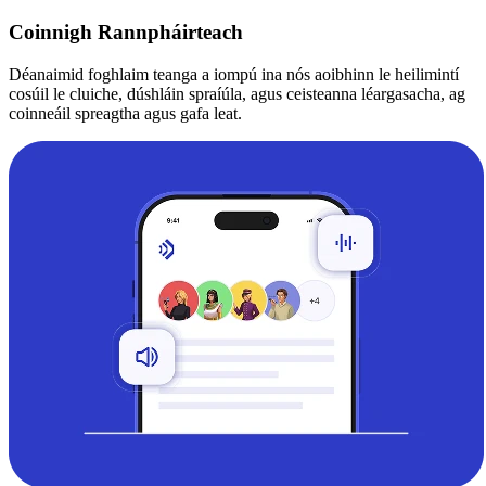
Coinnigh Rannpháirteach
Déanaimid foghlaim teanga a iompú ina nós aoibhinn le heilimintí
cosúil le cluiche, dúshláin spraíúla, agus ceisteanna léargasacha, ag
coinneáil spreagtha agus gafa leat.