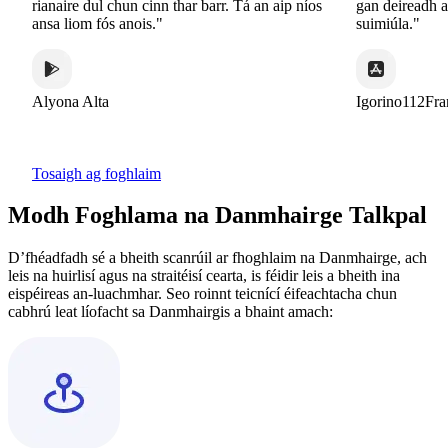
rianaire dul chun cinn thar barr. Tá an aip níos
gan deireadh ar fái
ansa liom fós anois."
suimiúla."
Alyona Alta
Igorino112France
Tosaigh ag foghlaim
Modh Foghlama na Danmhairge Talkpal
D’fhéadfadh sé a bheith scanrúil ar fhoghlaim na Danmhairge, ach
leis na huirlisí agus na straitéisí cearta, is féidir leis a bheith ina
eispéireas an-luachmhar. Seo roinnt teicnící éifeachtacha chun
cabhrú leat líofacht sa Danmhairgis a bhaint amach: