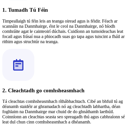
1. Tumadh Tú Féin
Timpeallaigh tú féin leis an teanga oiread agus is féidir. Féach ar
scannáin na Danmhairge, éist le ceol na Danmhairge, nó bíodh
comhráite agat le cainteoirí dúchais. Cuidíonn an tumoideachas leat
focail agus frásaí nua a phiocadh suas go tapa agus tuiscint a fháil ar
rithim agus struchtúr na teanga.
2. Cleachtadh go comhsheasmhach
Tá cleachtas comhsheasmhach ríthábhachtach. Cibé an bhfuil tú ag
déanamh staidéir ar ghramadach nó ag cleachtadh labhartha, déan
foghlaim na Danmhairge mar chuid de do ghnáthamh laethúil.
Coinníonn an cleachtas seasta seo spreagadh thú agus cabhraíonn sé
leat dul chun cinn comhsheasmhach a dhéanamh.