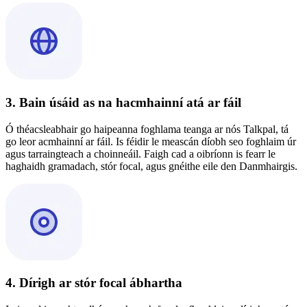
3. Bain úsáid as na hacmhainní atá ar fáil
Ó théacsleabhair go haipeanna foghlama teanga ar nós Talkpal, tá
go leor acmhainní ar fáil. Is féidir le meascán díobh seo foghlaim úr
agus tarraingteach a choinneáil. Faigh cad a oibríonn is fearr le
haghaidh gramadach, stór focal, agus gnéithe eile den Danmhairgis.
4. Dírigh ar stór focal ábhartha