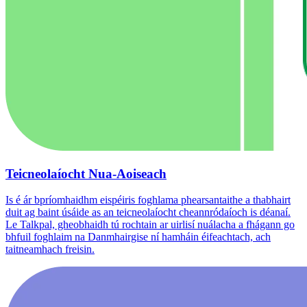
Teicneolaíocht Nua-Aoiseach
Is é ár bpríomhaidhm eispéiris foghlama phearsantaithe a thabhairt
duit ag baint úsáide as an teicneolaíocht cheannródaíoch is déanaí.
Le Talkpal, gheobhaidh tú rochtain ar uirlisí nuálacha a fhágann go
bhfuil foghlaim na Danmhairgise ní hamháin éifeachtach, ach
taitneamhach freisin.