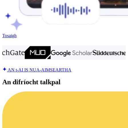
Tosaigh
AN t-AI IS NUA-AIMSEARTHA
An difríocht talkpal