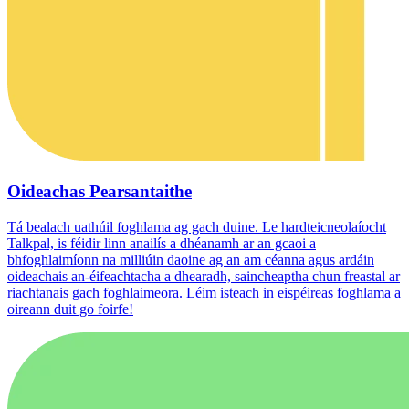
Oideachas Pearsantaithe
Tá bealach uathúil foghlama ag gach duine. Le hardteicneolaíocht
Talkpal, is féidir linn anailís a dhéanamh ar an gcaoi a
bhfoghlaimíonn na milliúin daoine ag an am céanna agus ardáin
oideachais an-éifeachtacha a dhearadh, saincheaptha chun freastal ar
riachtanais gach foghlaimeora. Léim isteach in eispéireas foghlama a
oireann duit go foirfe!