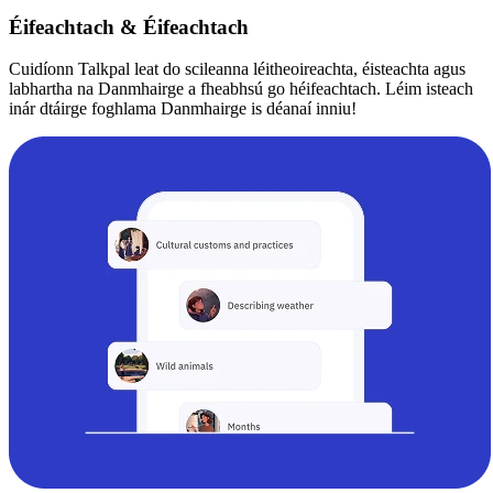
Éifeachtach & Éifeachtach
Cuidíonn Talkpal leat do scileanna léitheoireachta, éisteachta agus
labhartha na Danmhairge a fheabhsú go héifeachtach. Léim isteach
inár dtáirge foghlama Danmhairge is déanaí inniu!