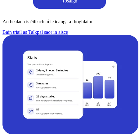
Tosaigh
An bealach is éifeachtaí le teanga a fhoghlaim
Bain triail as Talkpal saor in aisce