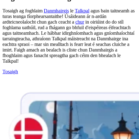
Tosaigh ag foghlaim
Danmhairgis
le
Talkpal
agus bain taitneamh as
turas teanga fíorphearsantaithe! Úsáideann ár n-ardán
ardteicneolaíocht chun gach ceacht a
chur
in oiriúint do do stíl
foghlama uathúil, rud a fhágann go bhfuil d'eispéireas éifeachtach
agus taitneamhach. Le hábhar idirghníomhach agus gníomhaíochtaí
tarraingteacha, athraíonn Talkpal máistreacht na Danmhairge ina
eachtra spraoi – mar sin mealltach is fearr leat é seachas cluiche a
imirt. Faigh amach an bealach is cliste chun Danmhairgis a
fhoghlaim agus fanacht spreagtha gach céim den bhealach le
Talkpal!
Tosaigh