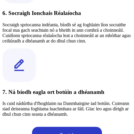
6. Socraigh Ionchais Réalaíocha
Socraigh spriocanna indéanta, bíodh sé ag foghlaim líon socraithe
focal nua gach seachtain nó a bheith in ann comhrá a choinneáil.
Cuidíonn spriocanna réalaíocha leat a choinneáil ar an mbóthar agus
ceiliúradh a dhéanamh ar do dhul chun cinn.
7. Ná bíodh eagla ort botúin a dhéanamh
Is cuid nádúrtha d'fhoghlaim na Danmhairgise iad botúin. Cuireann
siad deiseanna foghlama luachmhara ar fáil. Glac leo agus dírigh ar
dhul chun cinn seasta a dhéanamh.