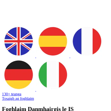
130+ teanga
Tosaigh ag foghlaim
Foghlaim Danmhairgis le IS