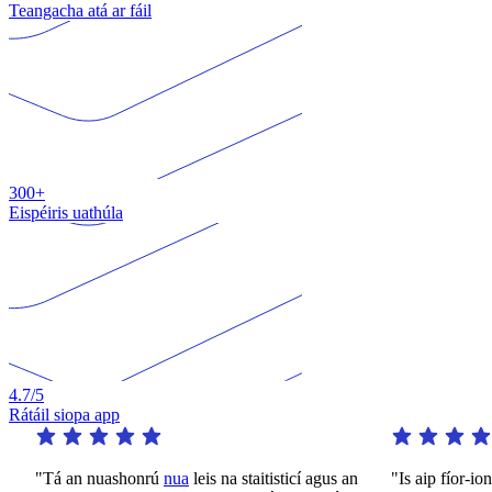
Teangacha atá ar fáil
300+
Eispéiris uathúla
4.7
/5
Rátáil siopa app
"Tá an nuashonrú
nua
leis na staitisticí agus an
"Is aip fíor-iontac