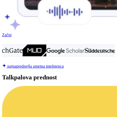
Začni
najnaprednejša umetna inteligenca
Talkpalova prednost