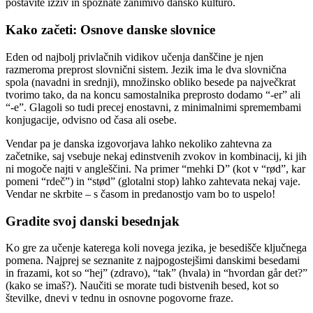
postavite izziv in spoznate zanimivo dansko kulturo.
Kako začeti: Osnove danske slovnice
Eden od najbolj privlačnih vidikov učenja danščine je njen
razmeroma preprost slovnični sistem. Jezik ima le dva slovnična
spola (navadni in srednji), množinsko obliko besede pa največkrat
tvorimo tako, da na koncu samostalnika preprosto dodamo “-er” ali
“-e”. Glagoli so tudi precej enostavni, z minimalnimi spremembami
konjugacije, odvisno od časa ali osebe.
Vendar pa je danska izgovorjava lahko nekoliko zahtevna za
začetnike, saj vsebuje nekaj edinstvenih zvokov in kombinacij, ki jih
ni mogoče najti v angleščini. Na primer “mehki D” (kot v “rød”, kar
pomeni “rdeč”) in “stød” (glotalni stop) lahko zahtevata nekaj vaje.
Vendar ne skrbite – s časom in predanostjo vam bo to uspelo!
Gradite svoj danski besednjak
Ko gre za učenje katerega koli novega jezika, je besedišče ključnega
pomena. Najprej se seznanite z najpogostejšimi danskimi besedami
in frazami, kot so “hej” (zdravo), “tak” (hvala) in “hvordan går det?”
(kako se imaš?). Naučiti se morate tudi bistvenih besed, kot so
številke, dnevi v tednu in osnovne pogovorne fraze.