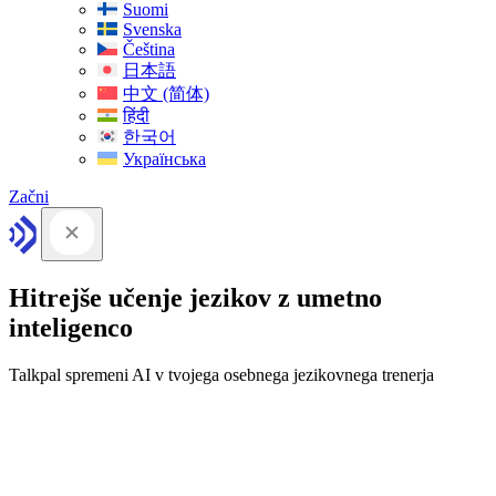
Suomi
Svenska
Čeština
日本語
中文 (简体)
हिंदी
한국어
Українська
Začni
Hitrejše učenje jezikov z umetno
inteligenco
Talkpal spremeni AI v tvojega osebnega jezikovnega trenerja