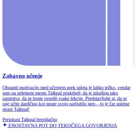
Zabavno učenje
Ohraniti motivacijo med učenjem prek spleta je lahko težko, vendar
smo na spletnem mestu Talkpal poskrbeli, da je izkušnja tako
zanimiva, da se boste veselili vsake lekcije. Predstavljajte si, da se
raje učite danščino kot igrate svojo najljubšo igro – to je čar spletne
strani Talkpal!
Preizkusi Talkpal brezplačno
ENOSTAVNA POT DO TEKOČEGA GOVORJENJA