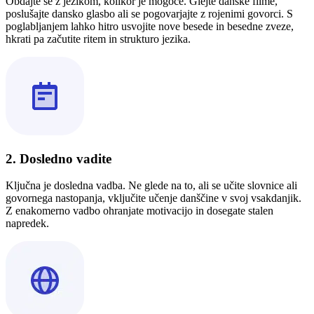
Obdajte se z jezikom, kolikor je mogoče. Glejte danske filme,
poslušajte dansko glasbo ali se pogovarjajte z rojenimi govorci. S
poglabljanjem lahko hitro usvojite nove besede in besedne zveze,
hkrati pa začutite ritem in strukturo jezika.
2. Dosledno vadite
Ključna je dosledna vadba. Ne glede na to, ali se učite slovnice ali
govornega nastopanja, vključite učenje danščine v svoj vsakdanjik.
Z enakomerno vadbo ohranjate motivacijo in dosegate stalen
napredek.