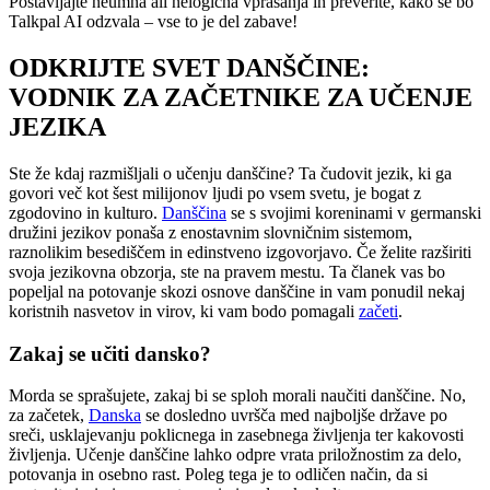
Postavljajte neumna ali nelogična vprašanja in preverite, kako se bo
Talkpal AI odzvala – vse to je del zabave!
ODKRIJTE SVET DANŠČINE:
VODNIK ZA ZAČETNIKE ZA UČENJE
JEZIKA
Ste že kdaj razmišljali o učenju danščine? Ta čudovit jezik, ki ga
govori več kot šest milijonov ljudi po vsem svetu, je bogat z
zgodovino in kulturo.
Danščina
se s svojimi koreninami v germanski
družini jezikov ponaša z enostavnim slovničnim sistemom,
raznolikim besediščem in edinstveno izgovorjavo. Če želite razširiti
svoja jezikovna obzorja, ste na pravem mestu. Ta članek vas bo
popeljal na potovanje skozi osnove danščine in vam ponudil nekaj
koristnih nasvetov in virov, ki vam bodo pomagali
začeti
.
Zakaj se učiti dansko?
Morda se sprašujete, zakaj bi se sploh morali naučiti danščine. No,
za začetek,
Danska
se dosledno uvršča med najboljše države po
sreči, usklajevanju poklicnega in zasebnega življenja ter kakovosti
življenja. Učenje danščine lahko odpre vrata priložnostim za delo,
potovanja in osebno rast. Poleg tega je to odličen način, da si