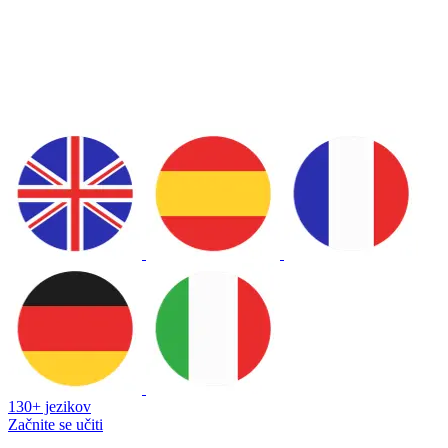
130+ jezikov
Začnite se učiti