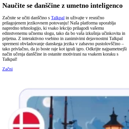
Naučite se danščine z umetno inteligenco
Začnite se učiti danščino s
Talkpal
in uživajte v resnično
prilagojenem jezikovnem potovanju! Naša platforma uporablja
napredno tehnologijo, ki vsako lekcijo prilagodi vašemu
edinstvenemu učnemu slogu, tako da bo vaša izkušnja učinkovita in
prijetna. Z interaktivno vsebino in zanimivimi dejavnostmi Talkpal
spremeni obvladovanje danskega jezika v zabavno pustolovščino –
tako privlačno, da jo boste raje kot igrali igro. Odkrijte najpametnejši
način učenja danščine in ostanite motivirani na vsakem koraku s
Talkpal!
Začni