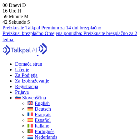
00
Dnevi
D
16
Ure
H
59
Minute
M
41
Sekunde
S
Preizkusite Talkpal Premium za 14 dni brezplačno
Preizkusi brezplačno
Omejena ponudba:
Preizkusite brezplačno za 2
tedna
Domača stran
Učenje
Za Podjetja
Za Izobraževanje
Registracija
Prijava
Slovenščina
English
Deutsch
Français
Español
Italiano
Português
Nederlands