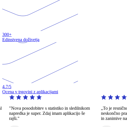
300+
Edinstvena doživetja
4.7
/5
Ocena v trgovini z aplikacijami
"Nova posodobitev s statistiko in sledilnikom
„To je resnično iz
napredka je super. Zdaj imam aplikacijo še
neskončno prakso n
rajši."
in zanimive načine.