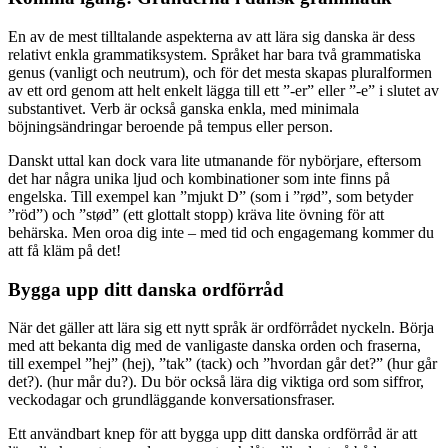
En av de mest tilltalande aspekterna av att lära sig danska är dess
relativt enkla grammatiksystem. Språket har bara två grammatiska
genus (vanligt och neutrum), och för det mesta skapas pluralformen
av ett ord genom att helt enkelt lägga till ett ”-er” eller ”-e” i slutet av
substantivet. Verb är också ganska enkla, med minimala
böjningsändringar beroende på tempus eller person.
Danskt uttal kan dock vara lite utmanande för nybörjare, eftersom
det har några unika ljud och kombinationer som inte finns på
engelska. Till exempel kan ”mjukt D” (som i ”rød”, som betyder
”röd”) och ”stød” (ett glottalt stopp) kräva lite övning för att
behärska. Men oroa dig inte – med tid och engagemang kommer du
att få kläm på det!
Bygga upp ditt danska ordförråd
När det gäller att lära sig ett nytt språk är ordförrådet nyckeln. Börja
med att bekanta dig med de vanligaste danska orden och fraserna,
till exempel ”hej” (hej), ”tak” (tack) och ”hvordan går det?” (hur går
det?). (hur mår du?). Du bör också lära dig viktiga ord som siffror,
veckodagar och grundläggande konversationsfraser.
Ett användbart knep för att bygga upp ditt danska ordförråd är att