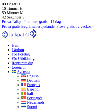
00
Dagar
D
16
Timmar
H
59
Minuter
M
41
Sekunder
S
Prova Talkpal Premium gratis i 14 dagar
Prova gratis
Begränsat erbjudande:
Prova gratis i 2 veckor
Hem
Lärdom
För Företag
För Utbildning
Registrera dig
Logga in
Svenska
English
Deutsch
Français
Español
Italiano
Português
Nederlands
Suomi