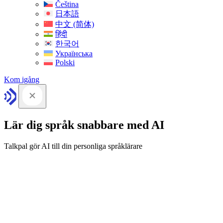
Čeština
日本語
中文 (简体)
हिंदी
한국어
Українська
Polski
Kom igång
Lär dig språk snabbare med AI
Talkpal gör AI till din personliga språklärare