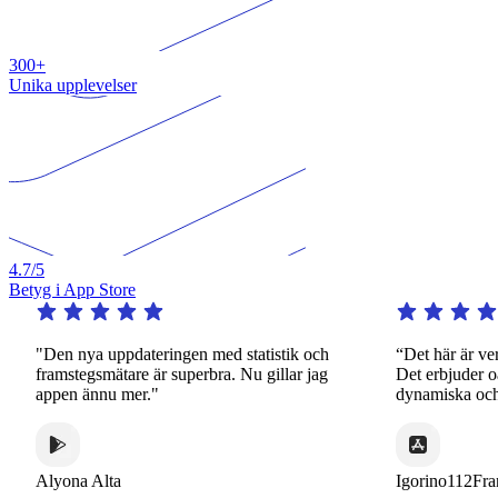
300+
Unika upplevelser
4.7
/5
Betyg i App Store
"Den nya uppdateringen med statistik och
“Det här är verkli
framstegsmätare är superbra. Nu gillar jag
Det erbjuder oändl
appen ännu mer."
dynamiska och intre
Alyona Alta
Igorino112France