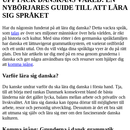
NYBÖRJARES GUIDE TILL ATT LÄRA
SIG SPRÅKET
Har du någonsin funderat på att lära dig danska? Detta vackra språk,
som
talas
av över sex miljoner människor över hela världen, är rikt
på historia och kultur. Med sina rötter i den germanska språkfamiljen
har danska ett lättnavigerat grammatiksystem, ett varierat ordförråd
och ett unikt uttal. Om du vill vidga dina språkliga vyer är du på rätt
plats. Den här artikeln tar dig med på en resa genom grunderna i
danska och ger några användbara tips och resurser som hjälper dig
att
komma igång
.
Varför lära sig danska?
Du kanske undrar varför du ska lära dig danska i första hand. Tja,
till att börja med rankas Danmark konsekvent bland de bästa
länderna när det gäller lycka, balans mellan arbete och privatliv och
livskvalitet. Att lära sig danska kan öppna dörrar till möjligheter till
arbete, resor och personlig utveckling. Dessutom är det ett bra sätt
att utmana sig själv och lära sig mer om den fascinerande danska
kulturen.
Komma igång: Grunderna i dansk grammatik