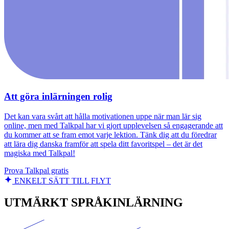
Att göra inlärningen rolig
Det kan vara svårt att hålla motivationen uppe när man lär sig
online, men med Talkpal har vi gjort upplevelsen så engagerande att
du kommer att se fram emot varje lektion. Tänk dig att du föredrar
att lära dig danska framför att spela ditt favoritspel – det är det
magiska med Talkpal!
Prova Talkpal gratis
ENKELT SÄTT TILL FLYT
UTMÄRKT SPRÅKINLÄRNING