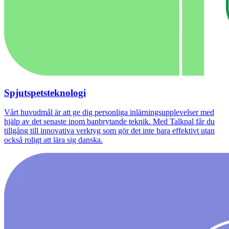
Spjutspetsteknologi
Vårt huvudmål är att ge dig personliga inlärningsupplevelser med
hjälp av det senaste inom banbrytande teknik. Med Talkpal får du
tillgång till innovativa verktyg som gör det inte bara effektivt utan
också roligt att lära sig danska.