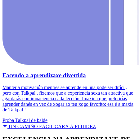
Facendo a aprendizaxe divertida
Manter a motivación mentres se aprende en liña pode ser difícil,
pero con Talkpal , fixemos que a experiencia sexa tan atractiva que
agardarás con impaciencia cada lección. Imaxina que preferirías
aprender danés en vez de xogar ao teu xogo favorito: esa é a maxia
de Talkpal !
Proba Talkpal de balde
UN CAMIÑO FÁCIL CARA Á FLUIDEZ