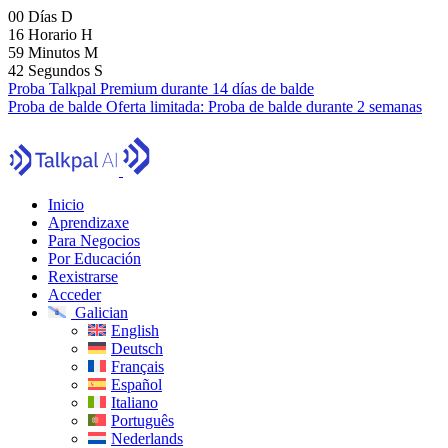
00
Días
D
16
Horario
H
59
Minutos
M
41
Segundos
S
Proba Talkpal Premium durante 14 días de balde
Proba de balde
Oferta limitada:
Proba de balde durante 2 semanas
Inicio
Aprendizaxe
Para Negocios
Por Educación
Rexistrarse
Acceder
Galician
English
Deutsch
Français
Español
Italiano
Português
Nederlands