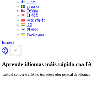
Suomi
Svenska
Čeština
日本語
中文 (简体)
हिंदी
한국어
Українська
Empeza
Aprende idiomas máis rápido coa IA
Talkpal converte a IA no teu adestrador persoal de idiomas