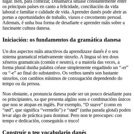
lugar. Ben, para comezar, Dinamarca sitúase constantemente entre
os principais países en canto a felicidade, conciliación da vida
laboral e familiar e calidade de vida. Aprender danés pode abrir as
portas a oportunidades de traballo, viaxes e crecemento persoal.
Ademais, é unha boa forma de desafiarte e aprender máis sobre a
fascinante cultura danesa.
Iniciación: os fundamentos da gramática danesa
Un dos aspectos máis atractivos da aprendizaxe danés é o seu
sistema gramatical relativamente sinxelo. A lingua só ten dous
xéneros gramaticais (común e neutro), e a maioría das veces, a
forma plural dunha palabra créase simplemente engadindo un “-er”
ou “-e” ao final do substantivo. Os verbos tamén son bastante
sinxelos, con cambios mínimos de conxugación dependendo do
tempo ou da persoa.
Non obstante, a pronuncia danesa pode ser un pouco desafiante para
os principiantes, xa que presenta algúns sons e combinacións únicos
que non se atopan en inglés. Por exemplo, “D suave” (como en
“rød”, que significa “vermello”) e “stød” (unha parada glotal) poden
levar algo de práctica para dominar. Pero non te preocupes: con
tempo e dedicación, conseguirás o truco!
Construír o teu vocabulario danés