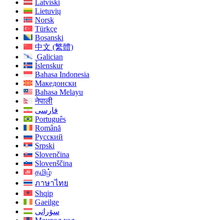
Latviski
Lietuvių
Norsk
Türkçe
Bosanski
中文 (繁體)
Galician
Íslenskur
Bahasa Indonesia
Македонски
Bahasa Melayu
नेपाली
فارسی
Português
Română
Русский
Srpski
Slovenčina
Slovenščina
தமிழ்
ภาษาไทย
Shqip
Gaeilge
سۆرانی