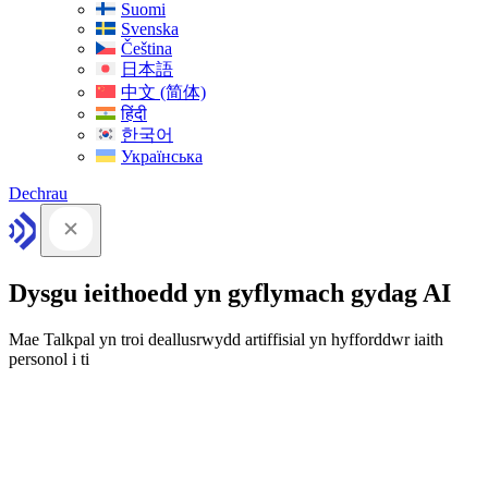
Suomi
Svenska
Čeština
日本語
中文 (简体)
हिंदी
한국어
Українська
Dechrau
Dysgu ieithoedd yn gyflymach gydag AI
Mae Talkpal yn troi deallusrwydd artiffisial yn hyfforddwr iaith
personol i ti