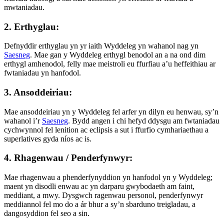
mwtaniadau.
2. Erthyglau:
Defnyddir erthyglau yn yr iaith Wyddeleg yn wahanol nag yn
Saesneg
. Mae gan y Wyddeleg erthygl benodol an a na ond dim
erthygl amhenodol, felly mae meistroli eu ffurfiau a’u heffeithiau ar
fwtaniadau yn hanfodol.
3. Ansoddeiriau:
Mae ansoddeiriau yn y Wyddeleg fel arfer yn dilyn eu henwau, sy’n
wahanol i’r
Saesneg
. Bydd angen i chi hefyd ddysgu am fwtaniadau
cychwynnol fel lenition ac eclipsis a sut i ffurfio cymhariaethau a
superlatives gyda níos ac is.
4. Rhagenwau / Penderfynwyr:
Mae rhagenwau a phenderfynyddion yn hanfodol yn y Wyddeleg;
maent yn disodli enwau ac yn darparu gwybodaeth am faint,
meddiant, a mwy. Dysgwch ragenwau personol, penderfynwyr
meddiannol fel mo do a ár bhur a sy’n sbarduno treigladau, a
dangosyddion fel seo a sin.