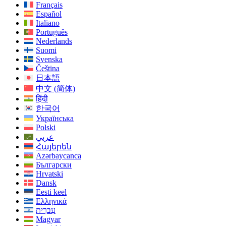
Français
Español
Italiano
Português
Nederlands
Suomi
Svenska
Čeština
日本語
中文 (简体)
हिंदी
한국어
Українська
Polski
عربي
Հայերեն
Azərbaycanca
Български
Hrvatski
Dansk
Eesti keel
Ελληνικά
עִברִית
Magyar