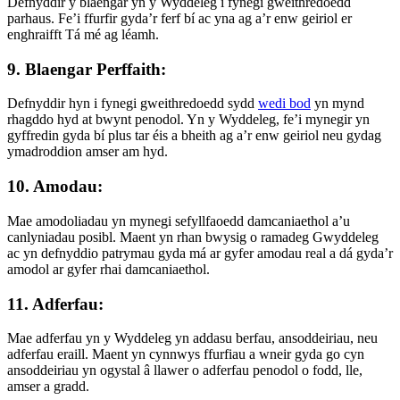
Defnyddir y blaengar yn y Wyddeleg i fynegi gweithredoedd
parhaus. Fe’i ffurfir gyda’r ferf bí ac yna ag a’r enw geiriol er
enghraifft Tá mé ag léamh.
9. Blaengar Perffaith:
Defnyddir hyn i fynegi gweithredoedd sydd
wedi bod
yn mynd
rhagddo hyd at bwynt penodol. Yn y Wyddeleg, fe’i mynegir yn
gyffredin gyda bí plus tar éis a bheith ag a’r enw geiriol neu gydag
ymadroddion amser am hyd.
10. Amodau:
Mae amodoliadau yn mynegi sefyllfaoedd damcaniaethol a’u
canlyniadau posibl. Maent yn rhan bwysig o ramadeg Gwyddeleg
ac yn defnyddio patrymau gyda má ar gyfer amodau real a dá gyda’r
amodol ar gyfer rhai damcaniaethol.
11. Adferfau:
Mae adferfau yn y Wyddeleg yn addasu berfau, ansoddeiriau, neu
adferfau eraill. Maent yn cynnwys ffurfiau a wneir gyda go cyn
ansoddeiriau yn ogystal â llawer o adferfau penodol o fodd, lle,
amser a gradd.