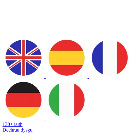
130+ iaith
Dechrau dysgu