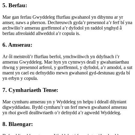
5. Berfau:
Mae gan ferfau Gwyddeleg ffurfiau gwahanol yn dibynnu ar yr
amser, naws a pherson. Dechreuwch gyda’r presennol a’r ferf bí yna
archwilio’r amserau gorffennol a’r dyfodol yn raddol ynghyd â
berfau afreolaidd allweddol a’r copula is.
6. Amserau:
Ar ôl meistroli’r ffurfiau berfol, ymchwiliwch yn ddyfnach i’r
amserau Gwyddeleg. Mae hyn yn cynnwys deall y gwahaniaethau
rhwng y presennol arferol, y gorffennol, y dyfodol, a’r amodol, a sut
maent yn cael eu defnyddio mewn gwahanol gyd-destunau gyda bí
yn erbyn y copula.
7. Cymhariaeth Tense:
Mae cymharu amserau yn y Wyddeleg yn helpu i ddeall dilyniant
digwyddiadau. Bydd cymharu’r un ferf mewn gwahanol amserau
yn rhoi gwell dealltwriaeth o’r defnydd a’r agwedd Wyddeleg.
8. Blaengar: