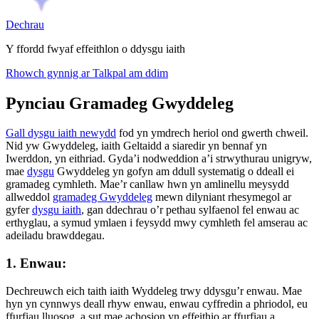
Dechrau
Y ffordd fwyaf effeithlon o ddysgu iaith
Rhowch gynnig ar Talkpal am ddim
Pynciau Gramadeg Gwyddeleg
Gall dysgu iaith newydd
fod yn ymdrech heriol ond gwerth chweil.
Nid yw Gwyddeleg, iaith Geltaidd a siaredir yn bennaf yn
Iwerddon, yn eithriad. Gyda’i nodweddion a’i strwythurau unigryw,
mae
dysgu
Gwyddeleg yn gofyn am ddull systematig o ddeall ei
gramadeg cymhleth. Mae’r canllaw hwn yn amlinellu meysydd
allweddol
gramadeg Gwyddeleg
mewn dilyniant rhesymegol ar
gyfer
dysgu iaith
, gan ddechrau o’r pethau sylfaenol fel enwau ac
erthyglau, a symud ymlaen i feysydd mwy cymhleth fel amserau ac
adeiladu brawddegau.
1. Enwau:
Dechreuwch eich taith iaith Wyddeleg trwy ddysgu’r enwau. Mae
hyn yn cynnwys deall rhyw enwau, enwau cyffredin a phriodol, eu
ffurfiau lluosog, a sut mae achosion yn effeithio ar ffurfiau a