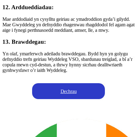
12. Arddueddiadau:
Mae arddodiaid yn cysylltu geiriau ac ymadroddion gyda’i gilydd.
Mae Gwyddeleg yn defnyddio rhagenwau rhagddodol fel agam agat
aige i fynegi perthnasoedd meddiant, amser, lle, a mwy.
13. Brawddegau:
Yn olaf, ymarferwch adeiladu brawddegau. Bydd hyn yn golygu
defnyddio trefn geiriau Wyddeleg VSO, sbardunau treiglad, a bí a’r
copula mewn cyd-destun, a thrwy hynny sicrhau dealltwriaeth
gynhwysfawr o’r iaith Wyddeleg.
Dechrau