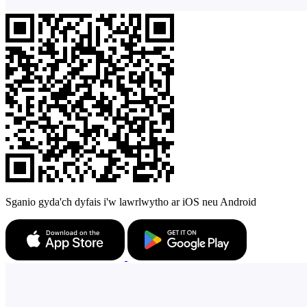
Sganio gyda'ch dyfais i'w lawrlwytho ar iOS neu Android