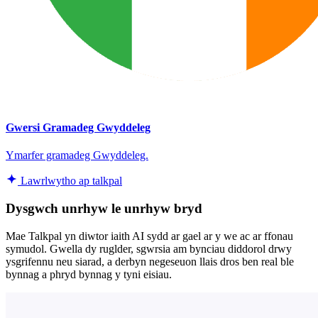
Gwersi Gramadeg Gwyddeleg
Ymarfer gramadeg Gwyddeleg.
Lawrlwytho ap talkpal
Dysgwch unrhyw le unrhyw bryd
Mae Talkpal yn diwtor iaith AI sydd ar gael ar y we ac ar ffonau
symudol. Gwella dy ruglder, sgwrsia am bynciau diddorol drwy
ysgrifennu neu siarad, a derbyn negeseuon llais dros ben real ble
bynnag a phryd bynnag y tyni eisiau.