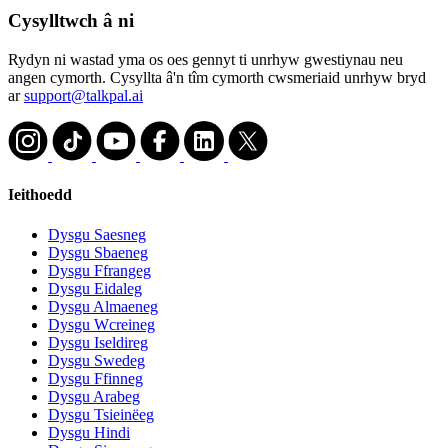
Cysylltwch â ni
Rydyn ni wastad yma os oes gennyt ti unrhyw gwestiynau neu
angen cymorth. Cysyllta â'n tîm cymorth cwsmeriaid unrhyw bryd
ar
support@talkpal.ai
Ieithoedd
Dysgu Saesneg
Dysgu Sbaeneg
Dysgu Ffrangeg
Dysgu Eidaleg
Dysgu Almaeneg
Dysgu Wcreineg
Dysgu Iseldireg
Dysgu Swedeg
Dysgu Ffinneg
Dysgu Arabeg
Dysgu Tsieinëeg
Dysgu Hindi