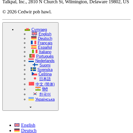
Talkpal, Inc., 2810 N Church St, Wilmington, Delaware 19802, US
© 2026 Cedwir pob hawl.
Cymraeg
English
Deutsch
Français
Español
Italiano
Português
Nederlands
Suomi
Svenska
Čeština
日本語
中文 (简体)
हिंदी
한국어
Українська
English
Deutsch