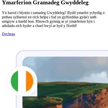
Ymarferion Gramadeg Gwyddeleg
Yn barod i blymio i ramadeg Gwyddeleg? Bydd ymarfer ychydig o
pethau sylfaenol yn eich helpu i fod yn gyfforddus gyda'r iaith
unigryw a hardd hon. Rhowch gynnig ar yr ymarferion hyn i
adeiladu eich hyder a chael hwyl ar hyd y ffordd!
Dechrau