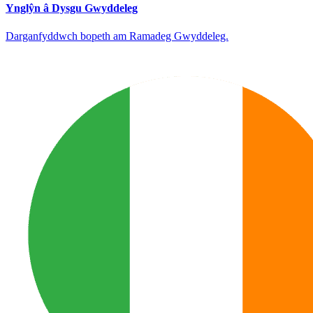
Ynglŷn â Dysgu Gwyddeleg
Darganfyddwch bopeth am Ramadeg Gwyddeleg.