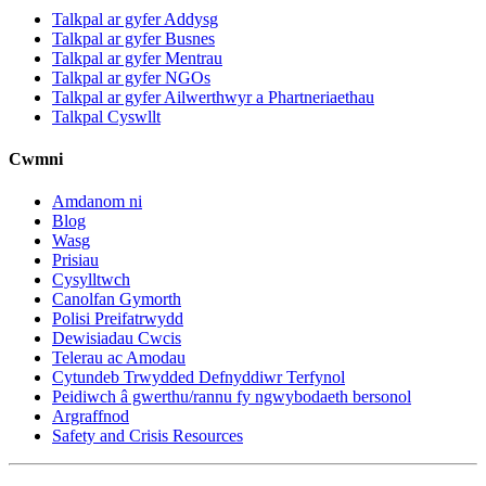
Talkpal ar gyfer Addysg
Talkpal ar gyfer Busnes
Talkpal ar gyfer Mentrau
Talkpal ar gyfer NGOs
Talkpal ar gyfer Ailwerthwyr a Phartneriaethau
Talkpal Cyswllt
Cwmni
Amdanom ni
Blog
Wasg
Prisiau
Cysylltwch
Canolfan Gymorth
Polisi Preifatrwydd
Dewisiadau Cwcis
Telerau ac Amodau
Cytundeb Trwydded Defnyddiwr Terfynol
Peidiwch â gwerthu/rannu fy ngwybodaeth bersonol
Argraffnod
Safety and Crisis Resources