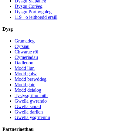
Dysgu Siapaneg
Dysgu Corëeg
Dysgu Portiwgaleg
119+ o ieithoedd eraill
Dysg
Gramadeg
Cyrsiau
Chwarae rôl
Cymeriadau
Dadleuon
Modd llun
Modd galw
Modd brawddeg
Modd gair
Modd deialog
Tystysgrifau iaith
Gwella gwrando
Gwella siarad
Gwella darllen
Gwella ysgrifennu
Partneriaethau