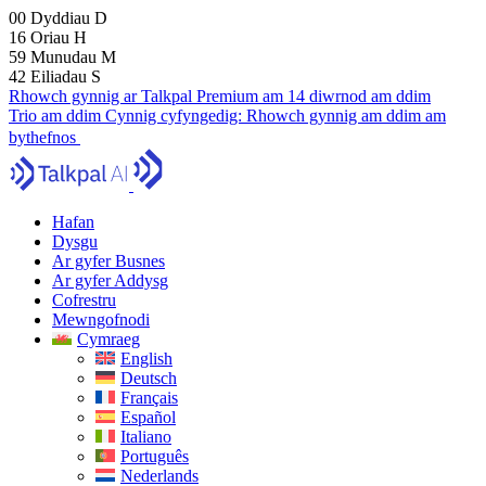
00
Dyddiau
D
16
Oriau
H
59
Munudau
M
41
Eiliadau
S
Rhowch gynnig ar Talkpal Premium am 14 diwrnod am ddim
Trio am ddim
Cynnig cyfyngedig:
Rhowch gynnig am ddim am
bythefnos
Hafan
Dysgu
Ar gyfer Busnes
Ar gyfer Addysg
Cofrestru
Mewngofnodi
Cymraeg
English
Deutsch
Français
Español
Italiano
Português
Nederlands