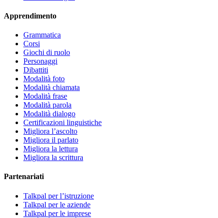
Apprendimento
Grammatica
Corsi
Giochi di ruolo
Personaggi
Dibattiti
Modalità foto
Modalità chiamata
Modalità frase
Modalità parola
Modalità dialogo
Certificazioni linguistiche
Migliora l’ascolto
Migliora il parlato
Migliora la lettura
Migliora la scrittura
Partenariati
Talkpal per l’istruzione
Talkpal per le aziende
Talkpal per le imprese