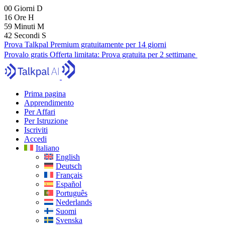
00
Giorni
D
16
Ore
H
59
Minuti
M
41
Secondi
S
Prova Talkpal Premium gratuitamente per 14 giorni
Provalo gratis
Offerta limitata:
Prova gratuita per 2 settimane
Prima pagina
Apprendimento
Per Affari
Per Istruzione
Iscriviti
Accedi
Italiano
English
Deutsch
Français
Español
Português
Nederlands
Suomi
Svenska