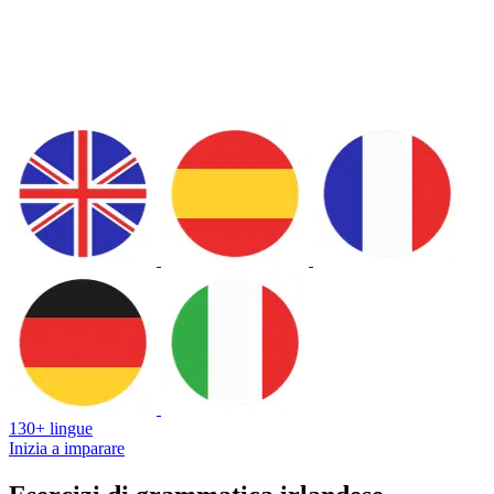
130+ lingue
Inizia a imparare