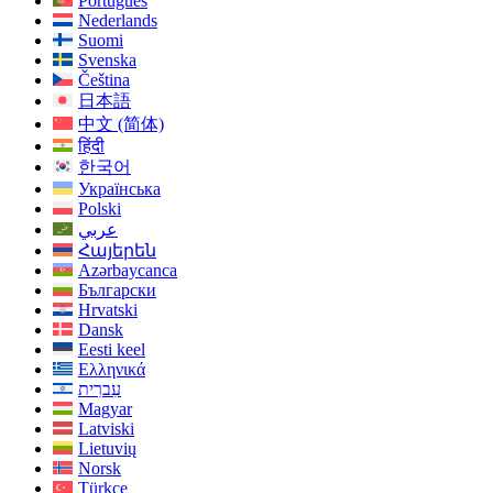
Português
Nederlands
Suomi
Svenska
Čeština
日本語
中文 (简体)
हिंदी
한국어
Українська
Polski
عربي
Հայերեն
Azərbaycanca
Български
Hrvatski
Dansk
Eesti keel
Ελληνικά
עִברִית
Magyar
Latviski
Lietuvių
Norsk
Türkçe