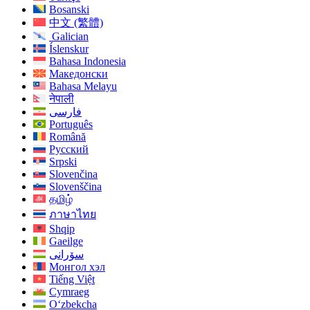
Bosanski
中文 (繁體)
Galician
Íslenskur
Bahasa Indonesia
Македонски
Bahasa Melayu
नेपाली
فارسی
Português
Română
Русский
Srpski
Slovenčina
Slovenščina
தமிழ்
ภาษาไทย
Shqip
Gaeilge
سۆرانی
Монгол хэл
Tiếng Việt
Cymraeg
O‘zbekcha