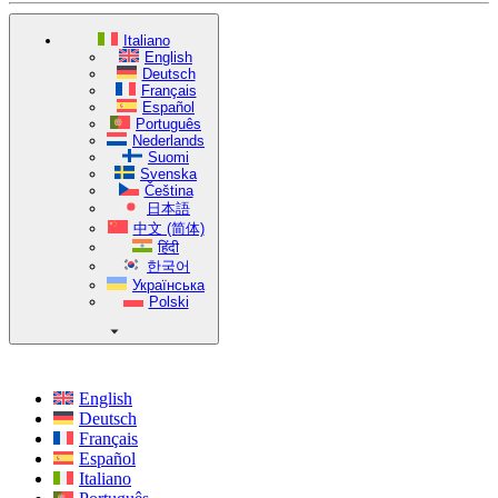
Italiano
English
Deutsch
Français
Español
Português
Nederlands
Suomi
Svenska
Čeština
日本語
中文 (简体)
हिंदी
한국어
Українська
Polski
English
Deutsch
Français
Español
Italiano