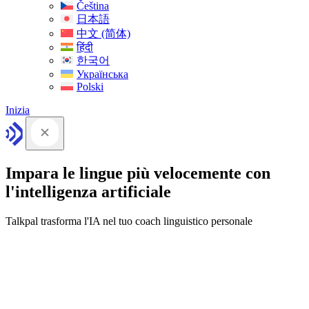
Čeština
日本語
中文 (简体)
हिंदी
한국어
Українська
Polski
Inizia
Impara le lingue più velocemente con
l'intelligenza artificiale
Talkpal trasforma l'IA nel tuo coach linguistico personale