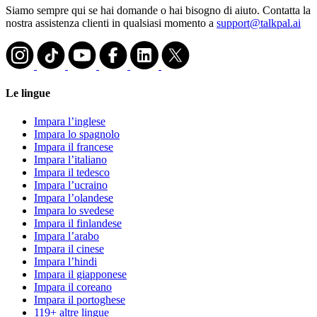
Siamo sempre qui se hai domande o hai bisogno di aiuto. Contatta la
nostra assistenza clienti in qualsiasi momento a
support@talkpal.ai
Le lingue
Impara l’inglese
Impara lo spagnolo
Impara il francese
Impara l’italiano
Impara il tedesco
Impara l’ucraino
Impara l’olandese
Impara lo svedese
Impara il finlandese
Impara l’arabo
Impara il cinese
Impara l’hindi
Impara il giapponese
Impara il coreano
Impara il portoghese
119+ altre lingue