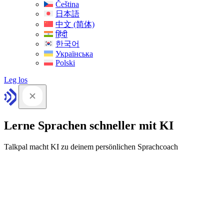
Čeština
日本語
中文 (简体)
हिंदी
한국어
Українська
Polski
Leg los
Lerne Sprachen schneller mit KI
Talkpal macht KI zu deinem persönlichen Sprachcoach