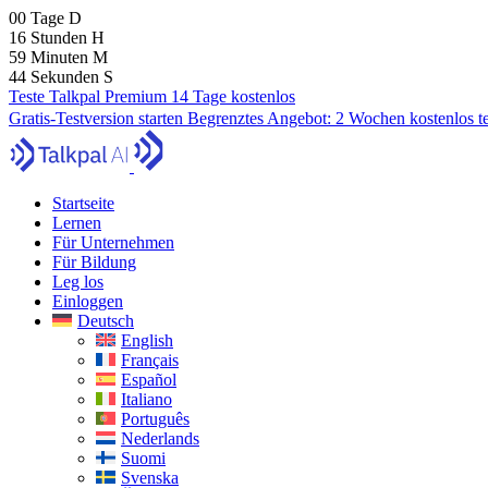
00
Tage
D
16
Stunden
H
59
Minuten
M
43
Sekunden
S
Teste Talkpal Premium 14 Tage kostenlos
Gratis-Testversion starten
Begrenztes Angebot:
2 Wochen kostenlos t
Startseite
Lernen
Für Unternehmen
Für Bildung
Leg los
Einloggen
Deutsch
English
Français
Español
Italiano
Português
Nederlands
Suomi
Svenska