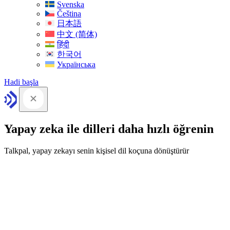
Svenska
Čeština
日本語
中文 (简体)
हिंदी
한국어
Українська
Hadi başla
Yapay zeka ile dilleri daha hızlı öğrenin
Talkpal, yapay zekayı senin kişisel dil koçuna dönüştürür