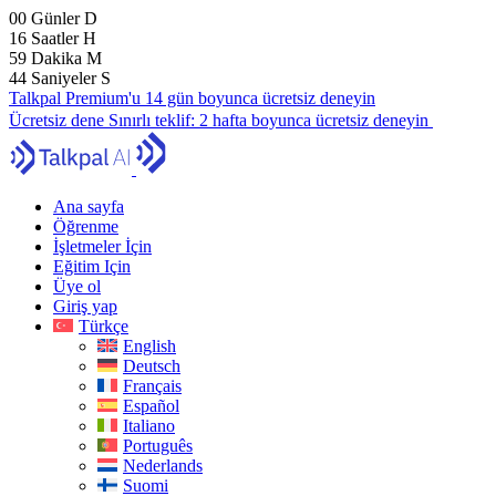
00
Günler
D
16
Saatler
H
59
Dakika
M
43
Saniyeler
S
Talkpal Premium'u 14 gün boyunca ücretsiz deneyin
Ücretsiz dene
Sınırlı teklif:
2 hafta boyunca ücretsiz deneyin
Ana sayfa
Öğrenme
İşletmeler İçin
Eğitim Için
Üye ol
Giriş yap
Türkçe
English
Deutsch
Français
Español
Italiano
Português
Nederlands
Suomi