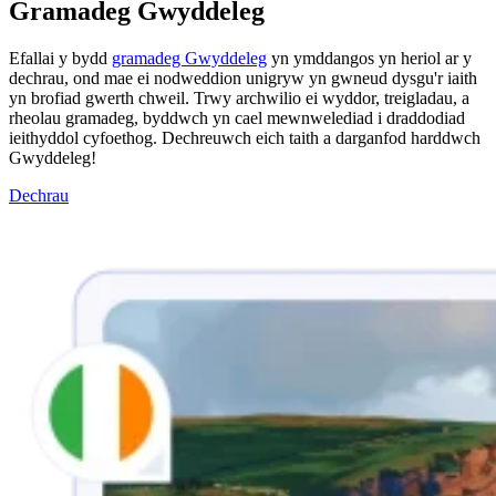
Gramadeg Gwyddeleg
Efallai y bydd
gramadeg Gwyddeleg
yn ymddangos yn heriol ar y
dechrau, ond mae ei nodweddion unigryw yn gwneud dysgu'r iaith
yn brofiad gwerth chweil. Trwy archwilio ei wyddor, treigladau, a
rheolau gramadeg, byddwch yn cael mewnwelediad i draddodiad
ieithyddol cyfoethog. Dechreuwch eich taith a darganfod harddwch
Gwyddeleg!
Dechrau