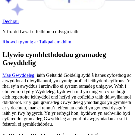
Dechrau
Y ffordd fwyaf effeithlon o ddysgu iaith
Rhowch gynnig ar Talkpal am ddim
Llywio cymhlethdodau gramadeg
Gwyddelig
Mae Gwyddeleg
, iaith Geltaidd Goidelig sydd â hanes cyfoethog ac
arwyddocâd diwylliannol, yn cynnig profiad ieithyddol cyffrous i’r
rhai sy’n awyddus i archwilio ei system ramadeg unigryw. Wrth i
chi fentro i fyd y Wyddeleg, byddwch nid yn unig yn cyfoethogi
eich repertoire ieithyddol ond hefyd yn cofleidio taith ddiwylliannol
ddiddorol. Er y gall gramadeg Gwyddeleg ymddangos yn gymhleth
ar y dechrau, mae ei rannu’n elfennau craidd yn gwneud dysgu’r
iaith yn fwy hygyrch. Yn yr erthygl hon, byddwn yn archwilio byd
cyfareddol gramadeg Gwyddeleg ac yn rhoi awgrymiadau ar sut i
feistroli ei gymhlethdodau.