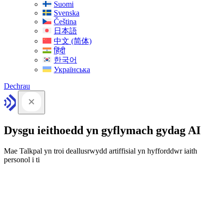
Suomi
Svenska
Čeština
日本語
中文 (简体)
हिंदी
한국어
Українська
Dechrau
Dysgu ieithoedd yn gyflymach gydag AI
Mae Talkpal yn troi deallusrwydd artiffisial yn hyfforddwr iaith
personol i ti