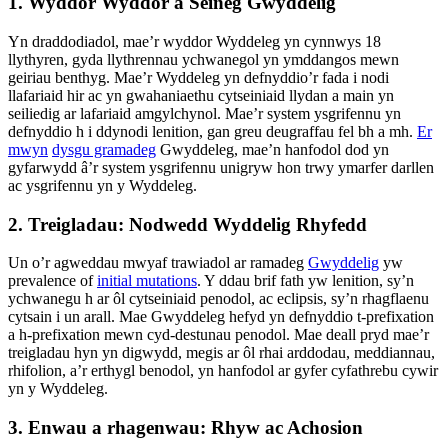
1. Wyddor Wyddor a Seineg Gwyddelig
Yn draddodiadol, mae’r wyddor Wyddeleg yn cynnwys 18
llythyren, gyda llythrennau ychwanegol yn ymddangos mewn
geiriau benthyg. Mae’r Wyddeleg yn defnyddio’r fada i nodi
llafariaid hir ac yn gwahaniaethu cytseiniaid llydan a main yn
seiliedig ar lafariaid amgylchynol. Mae’r system ysgrifennu yn
defnyddio h i ddynodi lenition, gan greu deugraffau fel bh a mh.
Er
mwyn
dysgu gramadeg
Gwyddeleg, mae’n hanfodol dod yn
gyfarwydd â’r system ysgrifennu unigryw hon trwy ymarfer darllen
ac ysgrifennu yn y Wyddeleg.
2. Treigladau: Nodwedd Wyddelig Rhyfedd
Un o’r agweddau mwyaf trawiadol ar ramadeg
Gwyddelig
yw
prevalence of
initial mutations
. Y ddau brif fath yw lenition, sy’n
ychwanegu h ar ôl cytseiniaid penodol, ac eclipsis, sy’n rhagflaenu
cytsain i un arall. Mae Gwyddeleg hefyd yn defnyddio t-prefixation
a h-prefixation mewn cyd-destunau penodol. Mae deall pryd mae’r
treigladau hyn yn digwydd, megis ar ôl rhai arddodau, meddiannau,
rhifolion, a’r erthygl benodol, yn hanfodol ar gyfer cyfathrebu cywir
yn y Wyddeleg.
3. Enwau a rhagenwau: Rhyw ac Achosion