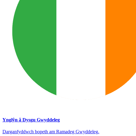
Ynglŷn â Dysgu Gwyddeleg
Darganfyddwch bopeth am Ramadeg Gwyddeleg.