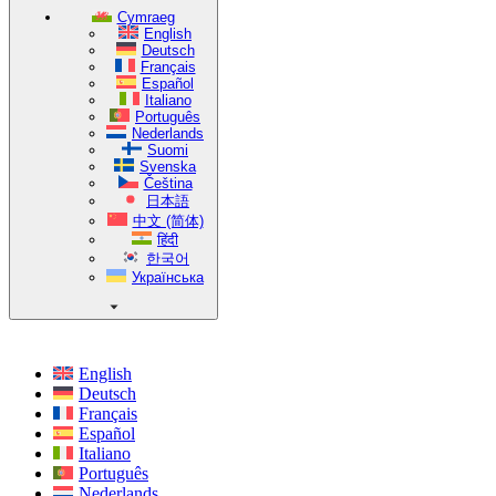
Cymraeg
English
Deutsch
Français
Español
Italiano
Português
Nederlands
Suomi
Svenska
Čeština
日本語
中文 (简体)
हिंदी
한국어
Українська
English
Deutsch
Français
Español
Italiano
Português
Nederlands