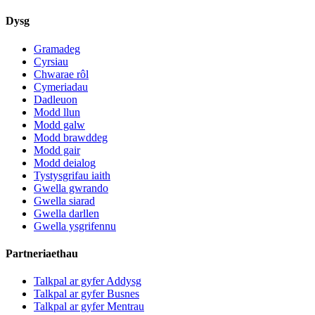
Dysg
Gramadeg
Cyrsiau
Chwarae rôl
Cymeriadau
Dadleuon
Modd llun
Modd galw
Modd brawddeg
Modd gair
Modd deialog
Tystysgrifau iaith
Gwella gwrando
Gwella siarad
Gwella darllen
Gwella ysgrifennu
Partneriaethau
Talkpal ar gyfer Addysg
Talkpal ar gyfer Busnes
Talkpal ar gyfer Mentrau