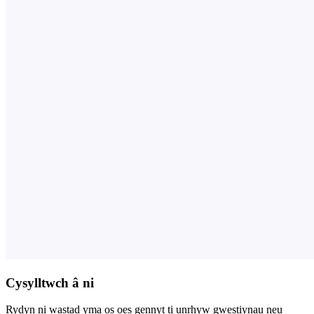
Cysylltwch â ni
Rydyn ni wastad yma os oes gennyt ti unrhyw gwestiynau neu