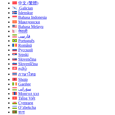
中文 (繁體)
Galician
Íslenskur
Bahasa Indonesia
Македонски
Bahasa Melayu
नेपाली
فارسی
Português
Română
Русский
Srpski
Slovenčina
Slovenščina
தமிழ்
ภาษาไทย
Shqip
Gaeilge
سۆرانی
Монгол хэл
Tiếng Việt
Cymraeg
O‘zbekcha
বাংলা