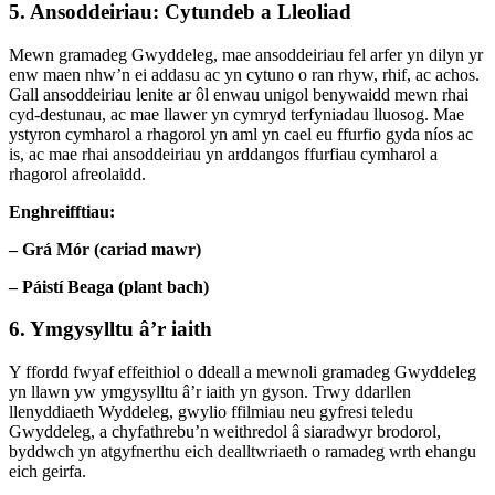
5. Ansoddeiriau: Cytundeb a Lleoliad
Mewn gramadeg Gwyddeleg, mae ansoddeiriau fel arfer yn dilyn yr
enw maen nhw’n ei addasu ac yn cytuno o ran rhyw, rhif, ac achos.
Gall ansoddeiriau lenite ar ôl enwau unigol benywaidd mewn rhai
cyd-destunau, ac mae llawer yn cymryd terfyniadau lluosog. Mae
ystyron cymharol a rhagorol yn aml yn cael eu ffurfio gyda níos ac
is, ac mae rhai ansoddeiriau yn arddangos ffurfiau cymharol a
rhagorol afreolaidd.
Enghreifftiau:
– Grá Mór (cariad mawr)
– Páistí Beaga (plant bach)
6. Ymgysylltu â’r iaith
Y ffordd fwyaf effeithiol o ddeall a mewnoli gramadeg Gwyddeleg
yn llawn yw ymgysylltu â’r iaith yn gyson. Trwy ddarllen
llenyddiaeth Wyddeleg, gwylio ffilmiau neu gyfresi teledu
Gwyddeleg, a chyfathrebu’n weithredol â siaradwyr brodorol,
byddwch yn atgyfnerthu eich dealltwriaeth o ramadeg wrth ehangu
eich geirfa.