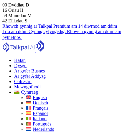
00
Dyddiau
D
16
Oriau
H
59
Munudau
M
41
Eiliadau
S
Rhowch gynnig ar Talkpal Premium am 14 diwrnod am ddim
Trio am ddim
Cynnig cyfyngedig:
Rhowch gynnig am ddim am
bythefnos
Hafan
Dysgu
Ar gyfer Busnes
Ar gyfer Addysg
Cofrestru
Mewngofnodi
Cymraeg
English
Deutsch
Français
Español
Italiano
Português
Nederlands