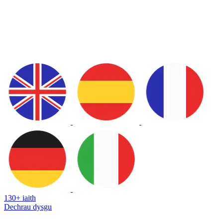
130+ iaith
Dechrau dysgu