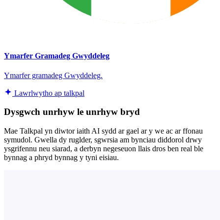
Ymarfer Gramadeg Gwyddeleg
Ymarfer gramadeg Gwyddeleg.
Lawrlwytho ap talkpal
Dysgwch unrhyw le unrhyw bryd
Mae Talkpal yn diwtor iaith AI sydd ar gael ar y we ac ar ffonau
symudol. Gwella dy ruglder, sgwrsia am bynciau diddorol drwy
ysgrifennu neu siarad, a derbyn negeseuon llais dros ben real ble
bynnag a phryd bynnag y tyni eisiau.