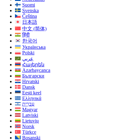
Suomi
Svenska
Čeština
日本語
中文 (简体)
हिंदी
한국어
Українська
Polski
عربي
Հայերեն
Azərbaycanca
Български
Hrvatski
Dansk
Eesti keel
Ελληνικά
עִברִית
Magyar
Latviski
Lietuvių
Norsk
Türkçe
Bosanski