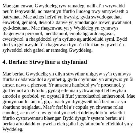
Mae gan enwau Gwyddeleg ryw ramadeg, naill ai’n wrywaidd
neu’n fenywaidd, ac maent yn ffurfio lluosog trwy amrywiaeth o
batrymau. Mae achos hefyd yn bwysig, gyda swyddogaethau
enwebol, genidol, lleisiol a dative yn ymddangos mewn gwahanol
gyd-destunau. Mae rhagenwau yn y Wyddeleg yn cynnwys
rhagenwau personol, meddiannol, emphatig, arddangosol,
cwestiynol, a rhagddodol sy’n cyfuno ag arddodiaid syml. Bydd
dod yn gyfarwydd â’r rhagenwau hyn a’u ffurfiau yn gwella’n
sylweddol eich gafael ar ramadeg Gwyddeleg.
4. Berfau: Strwythur a chyfuniad
Mae berfau Gwyddelig yn dilyn strwythur unigryw sy’n cynnwys
ffurfiau dadansoddol a synthetig, gyda chyfuniad yn amrywio yn ôl
amser, naws a pherson. Yr amserau hanfodol yw’r presennol, y
gorffennol a’r dyfodol, gydag elfennau ychwanegol fel hwyliau
amodol a gorfodol, yn ogystal â ffurf ymreolaethol amhersonol. Mae
gronynnau fel an, ní, go, a nach yn rhyngweithio â berfau ac yn
sbarduno treigladau. Mae’r ferf bí a’r copula yn chwarae rolau
canolog, ac mae’r enw geiriol yn cael ei ddefnyddio’n helaeth i
ffurfio cystrawennau blaengar. Bydd dysgu’r system berfau a’i
berfau afreolaidd yn gwella eich gallu i gyfathrebu’n effeithiol yn y
Wyddeleg.