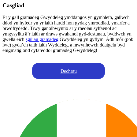
Casgliad
Er y gall gramadeg Gwyddeleg ymddangos yn gymhleth, gallwch
ddod yn hyfedr yn yr iaith hardd hon gydag ymroddiad, ymarfer a
brwdfrydedd. Trwy ganolbwyntio ar y rheolau sylfaenol ac
ymgysylltu â’r iaith ar draws gwahanol gyd-destunau, byddwch yn
gwella eich
sgiliau gramadeg
Gwyddeleg yn gyflym. Ádh mór (pob
lwc) gyda’ch taith iaith Wyddeleg, a mwynhewch ddatgelu byd
enigmatig ond cyfareddol gramadeg Gwyddeleg!
Dechrau