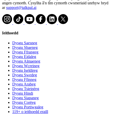
angen cymorth. Cysyllta â'n tîm cymorth cwsmeriaid unrhyw bryd
ar
support@talkpal.ai
Ieithoedd
Dysgu Saesneg
Dysgu Sbaeneg
Dysgu Ffrangeg
Dysgu Eidaleg
Dysgu Almaeneg
Dysgu Wcreineg
Dysgu Iseldireg
Dysgu Swedeg
Dysgu Ffinneg
Dysgu Arabeg
Dysgu Tsieinëeg
Dysgu Hindi
Dysgu Siapaneg
Dysgu Corëeg
Dysgu Portiwgaleg
119+ o ieithoedd eraill