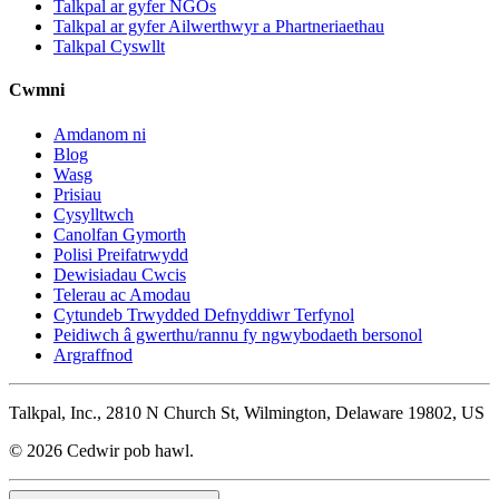
Talkpal ar gyfer NGOs
Talkpal ar gyfer Ailwerthwyr a Phartneriaethau
Talkpal Cyswllt
Cwmni
Amdanom ni
Blog
Wasg
Prisiau
Cysylltwch
Canolfan Gymorth
Polisi Preifatrwydd
Dewisiadau Cwcis
Telerau ac Amodau
Cytundeb Trwydded Defnyddiwr Terfynol
Peidiwch â gwerthu/rannu fy ngwybodaeth bersonol
Argraffnod
Talkpal, Inc., 2810 N Church St, Wilmington, Delaware 19802, US
© 2026 Cedwir pob hawl.