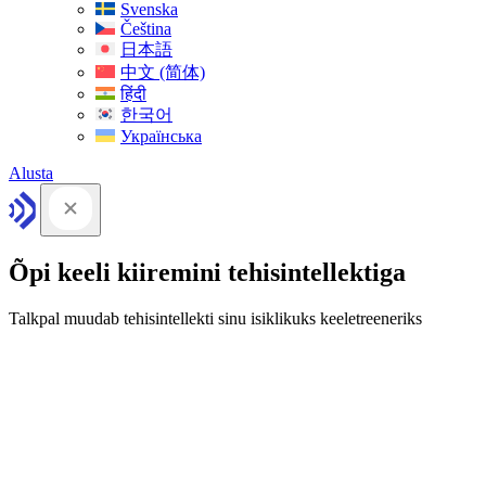
Svenska
Čeština
日本語
中文 (简体)
हिंदी
한국어
Українська
Alusta
Õpi keeli kiiremini tehisintellektiga
Talkpal muudab tehisintellekti sinu isiklikuks keeletreeneriks