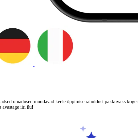
ulaadsed omadused muudavad keele õppimise rahuldust pakkuvaks kogemu
avastage iiri ilu!