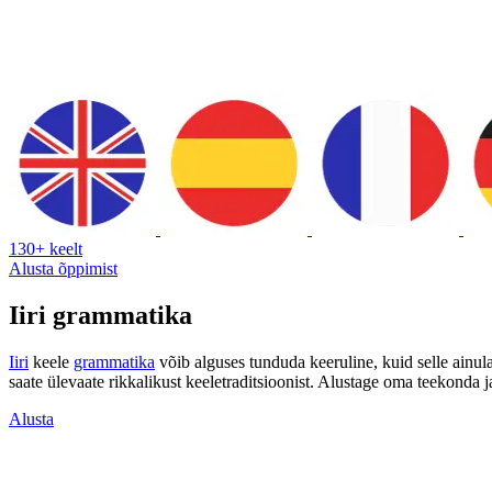
130+ keelt
Alusta õppimist
Iiri grammatika
Iiri
keele
grammatika
võib alguses tunduda keeruline, kuid selle ain
saate ülevaate rikkalikust keeletraditsioonist. Alustage oma teekonda ja 
Alusta