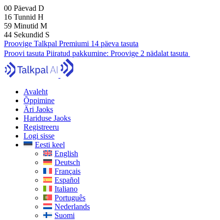
00
Päevad
D
16
Tunnid
H
59
Minutid
M
43
Sekundid
S
Proovige Talkpal Premiumi 14 päeva tasuta
Proovi tasuta
Piiratud pakkumine:
Proovige 2 nädalat tasuta
Avaleht
Õppimine
Äri Jaoks
Hariduse Jaoks
Registreeru
Logi sisse
Eesti keel
English
Deutsch
Français
Español
Italiano
Português
Nederlands
Suomi