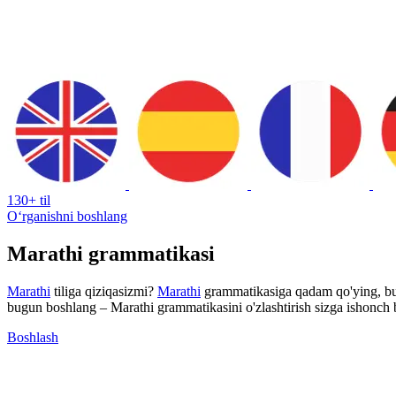
130+ til
Oʻrganishni boshlang
Marathi grammatikasi
Marathi
tiliga qiziqasizmi?
Marathi
grammatikasiga qadam qo'ying, bu er
bugun boshlang – Marathi grammatikasini o'zlashtirish sizga ishonch 
Boshlash