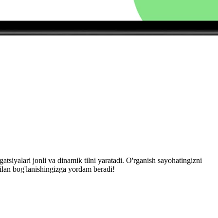
tsiyalari jonli va dinamik tilni yaratadi. O'rganish sayohatingizni
ilan bog'lanishingizga yordam beradi!