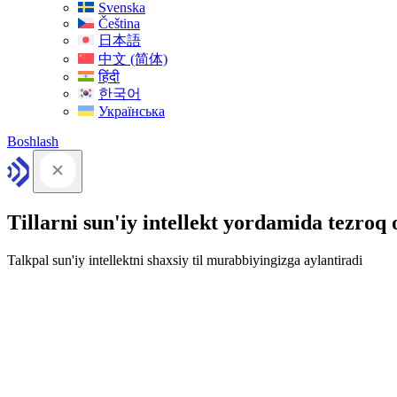
Svenska
Čeština
日本語
中文 (简体)
हिंदी
한국어
Українська
Boshlash
Tillarni sun'iy intellekt yordamida tezroq
Talkpal sun'iy intellektni shaxsiy til murabbiyingizga aylantiradi