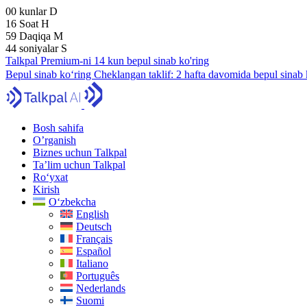
00
kunlar
D
16
Soat
H
59
Daqiqa
M
43
soniyalar
S
Talkpal Premium-ni 14 kun bepul sinab ko'ring
Bepul sinab ko‘ring
Cheklangan taklif:
2 hafta davomida bepul sinab 
Bosh sahifa
O’rganish
Biznes uchun Talkpal
Ta’lim uchun Talkpal
Ro‘yxat
Kirish
O‘zbekcha
English
Deutsch
Français
Español
Italiano
Português
Nederlands
Suomi