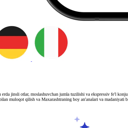
da jinsli otlar, moslashuvchan jumla tuzilishi va ekspressiv fe'l konjuga
bilan muloqot qilish va Maxarashtraning boy an'analari va madaniyati b